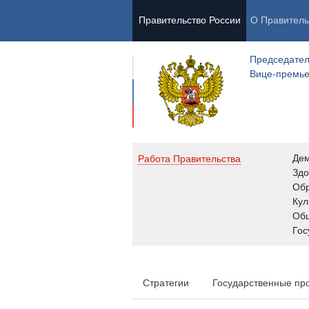
Правительство России
О Правитель
Председател
Вице-премь
Де
Работа Правительства
Здо
Обр
Кул
Об
Гос
Стратегии
Государственные пр