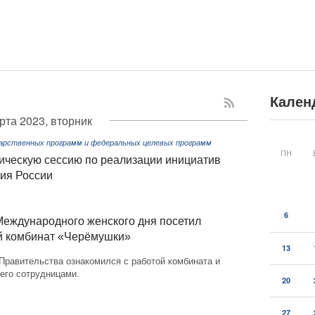
Кален
рта 2023, вторник
дарственных программ и федеральных целевых программ
ПН
ическую сессию по реализации инициатив
тия России
6
еждународного женского дня посетил
й комбинат «Черёмушки»
13
Правительства ознакомился с работой комбината и
его сотрудницами.
20
27