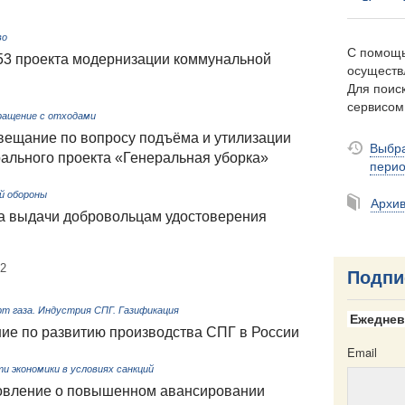
во
С помощь
53 проекта модернизации коммунальной
осуществ
Для поиск
сервисо
ращение с отходами
вещание по вопросу подъёма и утилизации
Выбра
ального проекта «Генеральная уборка»
пери
й обороны
Архи
а выдачи добровольцам удостоверения
42
Подпи
рт газа. Индустрия СПГ. Газификация
Ежеднев
ие по развитию производства СПГ в России
Email
 экономики в условиях санкций
новление о повышенном авансировании