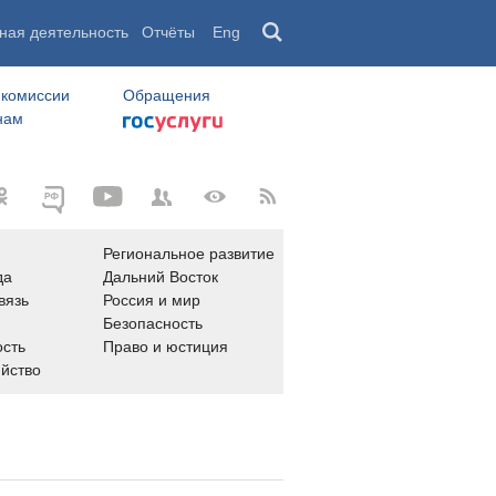
ная деятельность
Отчёты
Eng
 комиссии
Обращения
нам
Региональное развитие
да
Дальний Восток
вязь
Россия и мир
Безопасность
сть
Право и юстиция
яйство