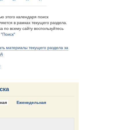
ю этого календаря поиск
ляется в рамках текущего раздела.
а по всему сайту воспользуйтесь
м
"Поиск"
ть материалы текущего раздела за
од
в
ска
ная
Еженедельная