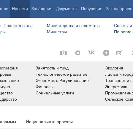
стве
Новости
Заседания
Документы
Поручения
Законопроект
ь Правительства
Министерства и ведомства
Советы и
еры
Министры
По регио
мография
Занятость и труд
Экология
ровье
Технологическое развитие
Жильё и горо
азование
Экономика. Регулирование
Транспорт и с
ьтура
Финансы
Энергетика
щество
Социальные услуги
Промышленно
ударство
Сельское хоз
ограммы
Национальные проекты