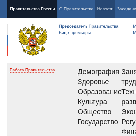
Правительство России
О Правительстве
Новости
Заседан
Председатель Правительства
М
Вице-премьеры
М
Демография
Заня
Работа Правительства
Здоровье
труд
Образование
Тех
Культура
раз
Общество
Эко
Государство
Рег
Фин