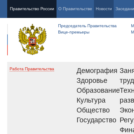
Правительство России
О Правительстве
Новости
Заседан
Председатель Правительства
М
Вице-премьеры
М
Демография
Заня
Работа Правительства
Здоровье
труд
Образование
Тех
Культура
раз
Общество
Эко
Государство
Рег
Фин