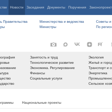
стве
Новости
Заседания
Документы
Поручения
Законопроект
ь Правительства
Министерства и ведомства
Советы и
еры
Министры
По регио
мография
Занятость и труд
Экология
ровье
Технологическое развитие
Жильё и горо
азование
Экономика. Регулирование
Транспорт и с
ьтура
Финансы
Энергетика
щество
Социальные услуги
Промышленно
ударство
Сельское хоз
ограммы
Национальные проекты