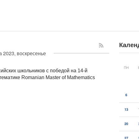
Кален
а 2023, воскресенье
ПН
ийских школьников с победой на 14-й
ематике Romanian Master of Mathematics
6
13
20
27