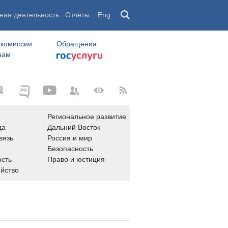
ная деятельность
Отчёты
Eng
 комиссии
Обращения
нам
Региональное развитие
да
Дальний Восток
вязь
Россия и мир
Безопасность
сть
Право и юстиция
яйство