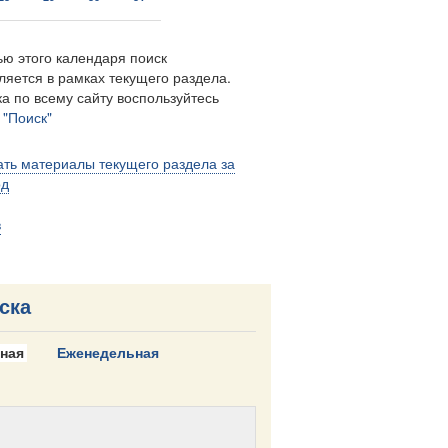
ю этого календаря поиск
ляется в рамках текущего раздела.
а по всему сайту воспользуйтесь
м
"Поиск"
ть материалы текущего раздела за
од
в
ска
ная
Еженедельная