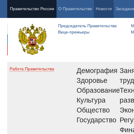
Правительство России
О Правительстве
Новости
Заседан
Председатель Правительства
М
Вице-премьеры
М
Демография
Заня
Работа Правительства
Здоровье
труд
Образование
Тех
Культура
раз
Общество
Эко
Государство
Рег
Фин