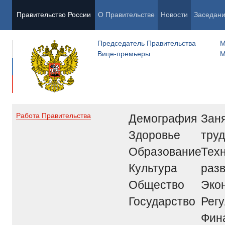
Правительство России
О Правительстве
Новости
Заседан
Председатель Правительства
М
Вице-премьеры
М
Демография
Заня
Работа Правительства
Здоровье
труд
Образование
Тех
Культура
раз
Общество
Эко
Государство
Рег
Фин