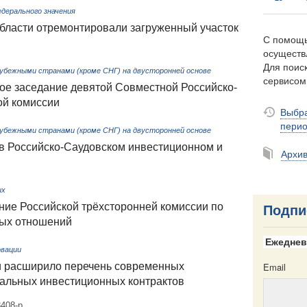
ерального значения
области отремонтировали загруженный участок
С помощь
осуществ
Для поиск
убежными странами (кроме СНГ) на двусторонней основе
сервисо
ое заседание девятой Совместной Российско-
ой комиссии
Выбра
пери
убежными странами (кроме СНГ) на двусторонней основе
 в Российско-Саудовском инвестиционном и
Архи
ых
ние Российской трёхсторонней комиссии по
Подпи
вых отношений
Ежеднев
овации
и расширило перечень современных
Email
иальных инвестиционных контрактов
408-р