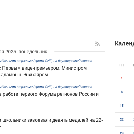
Кален
ря 2025, понедельник
убежными странами (кроме СНГ) на двусторонней основе
ПН
 с Первым вице-премьером, Министром
 Жадамбын Энхбаяром
1
убежными странами (кроме СНГ) на двусторонней основе
8
в работе первого Форума регионов России и
15
22
 школьники завоевали девять медалей на 22-
е
29