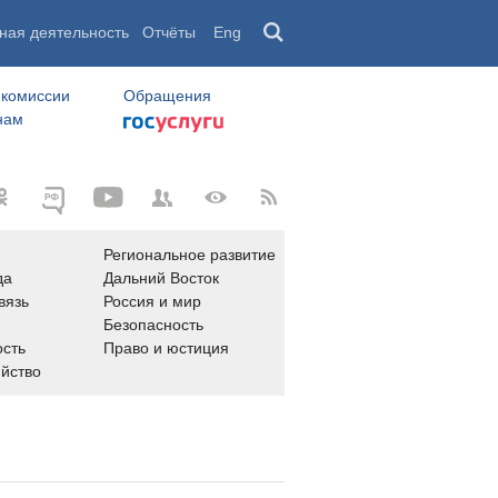
ная деятельность
Отчёты
Eng
 комиссии
Обращения
нам
Региональное развитие
да
Дальний Восток
вязь
Россия и мир
Безопасность
сть
Право и юстиция
яйство