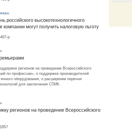
овации
нь российского высокотехнологичного
Email
е компании могут получить налоговую льготу
407-р
и
премьерами
поддержке регионов на проведение Всероссийского
ший по профессии», о поддержке производителей
гичного оборудования, о расширении перечня
ехнологий для заключения СПИК.
и
жку регионов на проведение Всероссийского
№1857