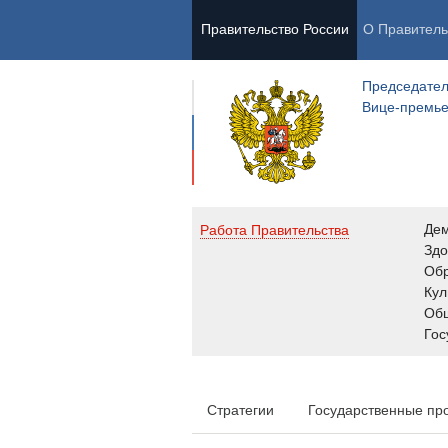
Правительство России
О Правитель
Председател
Вице-премь
Де
Работа Правительства
Здо
Обр
Кул
Об
Гос
Стратегии
Государственные пр