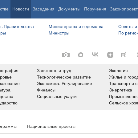
стве
Новости
Заседания
Документы
Поручения
Законопроект
ь Правительства
Министерства и ведомства
Советы и
еры
Министры
По регио
мография
Занятость и труд
Экология
ровье
Технологическое развитие
Жильё и горо
азование
Экономика. Регулирование
Транспорт и с
ьтура
Финансы
Энергетика
щество
Социальные услуги
Промышленно
ударство
Сельское хоз
ограммы
Национальные проекты