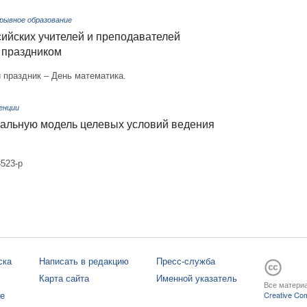
ерывное образование
ийских учителей и преподавателей
 праздником
 праздник – День математика.
енции
альную модель целевых условий ведения
523-р
ска
Написать в редакцию
Пресс-служба
Карта сайта
Именной указатель
Все материа
те
Creative Com