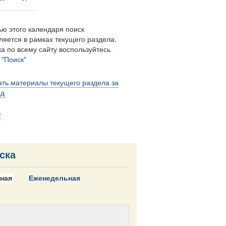
ю этого календаря поиск
ляется в рамках текущего раздела.
а по всему сайту воспользуйтесь
м
"Поиск"
ть материалы текущего раздела за
од
в
ска
ная
Еженедельная