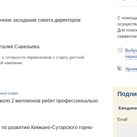
С помощь
чное заседание совета директоров
осуществ
Для поиск
сервисо
италия Савельева
Выбра
пери
 о готовности перевозчиков к старту детской
ой кампании.
Архи
Подпи
овый спорт
коло 2 миллионов ребят профессионально
Ежеднев
Email
по развитию Кимкано-Сутарского горно-