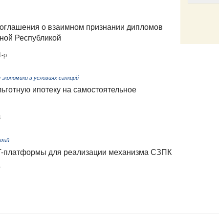
соглашения о взаимном признании дипломов
ной Республикой
Email
1-р
экономики в условиях санкций
ьготную ипотеку на самостоятельное
3
огий
IT-платформы для реализации механизма СЗПК
7