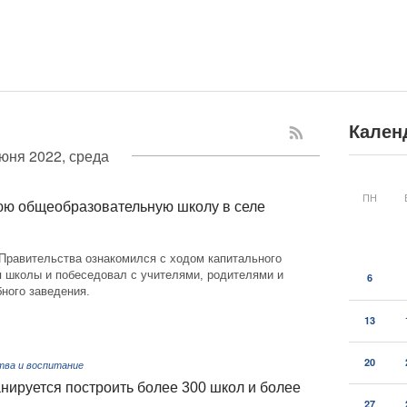
Кален
юня 2022, среда
ПН
юю общеобразовательную школу в селе
Правительства ознакомился с ходом капитального
я школы и побеседовал с учителями, родителями и
6
ного заведения.
13
20
тва и воспитание
анируется построить более 300 школ и более
27