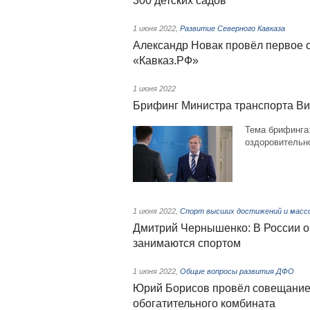
300 детских садов
1 июня 2022
,
Развитие Северного Кавказа
Александр Новак провёл первое о
«Кавказ.РФ»
1 июня 2022
Брифинг Министра транспорта В
Тема брифинга:
оздоровительн
1 июня 2022
,
Спорт высших достижений и масс
Дмитрий Чернышенко: В России о
занимаются спортом
1 июня 2022
,
Общие вопросы развития ДФО
Юрий Борисов провёл совещание 
обогатительного комбината