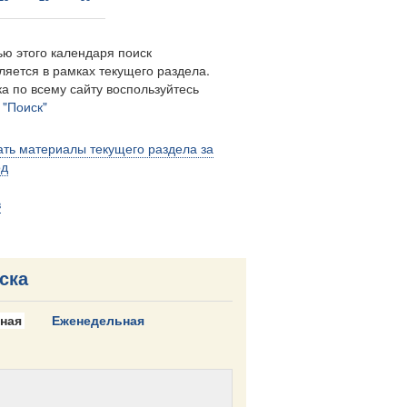
ю этого календаря поиск
ляется в рамках текущего раздела.
а по всему сайту воспользуйтесь
м
"Поиск"
ть материалы текущего раздела за
од
в
ска
ная
Еженедельная