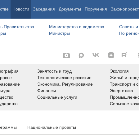
стве
Новости
Заседания
Документы
Поручения
Законопроект
ь Правительства
Министерства и ведомства
Советы и
еры
Министры
По регио
мография
Занятость и труд
Экология
ровье
Технологическое развитие
Жильё и горо
азование
Экономика. Регулирование
Транспорт и с
ьтура
Финансы
Энергетика
щество
Социальные услуги
Промышленно
ударство
Сельское хоз
ограммы
Национальные проекты