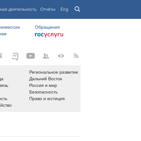
ная деятельность
Отчёты
Eng
 комиссии
Обращения
нам
Региональное развитие
да
Дальний Восток
вязь
Россия и мир
Безопасность
сть
Право и юстиция
яйство