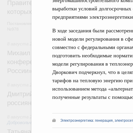
Правительство расширило перечень пре
выработки условий долгосрочных
которых освобождаются от НДФЛ
предприятиями электроэнергетики
Постановление от 5 августа 2026 года
В ходе заседания были рассмотре
№978
новой модели регулирования в сф
8 августа 2026
,
Отрасль информационных технологий
совместно с федеральными органа
Михаил Мишустин дал поручения по итог
подготовить необходимые нормати
конференции «Цифровая индустрия пр
модели регулирования в теплоэнер
России»
Дворкович подчеркнул, что в цел
тарифов на тепловую энергию при 
8 августа 2026
,
Спорт высших достижений и массовый сп
использованием метода «альтерна
Дмитрий Чернышенко и Михаил Дегтярёв
полученные результаты с помощью
россиян с Днём физкультурника
8 августа 2026
,
Социальные инновации. Некоммерческие ор
Электроэнергетика: генерация, электросе
Добровольчество и волонтёрство. Благотворительност
Татьяна Голикова поздравила волонтёров