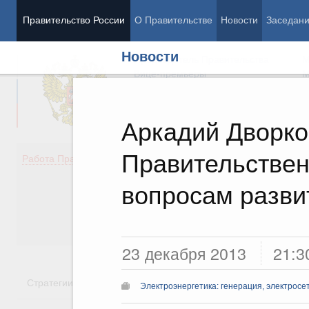
Правительство России
О Правительстве
Новости
Заседан
Новости
Председатель Правительства
М
Вице-премьеры
М
Аркадий Дворко
Правительствен
Демография
Занято
Работа Правительства
Здоровье
Технол
Образование
Эконом
вопросам разви
Культура
Финан
Общество
Социал
Государство
23 декабря 2013
21:3
Стратегии
Государственные программы
Национальн
Электроэнергетика: генерация, электросе