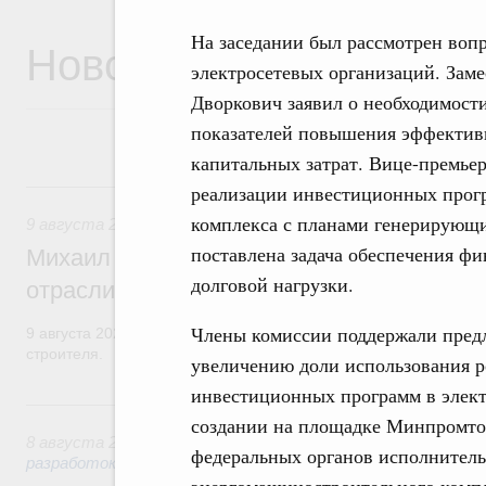
На заседании был рассмотрен воп
Новости
электросетевых организаций. Зам
Дворкович заявил о необходимост
показателей повышения эффектив
капитальных затрат. Вице-премье
9 августа, воскресенье
реализации инвестиционных прогр
комплекса с планами генерирующи
9 августа 2026
,
Регулирование в сфере строительства
поставлена задача обеспечения ф
Михаил Мишустин поздравил работников
долговой нагрузки.
отрасли с профессиональным празднико
Члены комиссии поддержали пре
9 августа 2026 года отмечается профессиональный праздник –
строителя.
увеличению доли использования р
инвестиционных программ в элект
8 августа, суббота
создании на площадке Минпромтор
8 августа 2026
,
Государственная политика в сфере научны
федеральных органов исполнитель
разработок
энергомашиностроительного компл