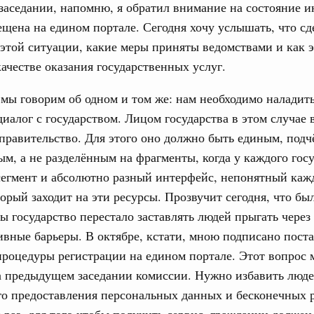
заседании, напомню, я обратил внимание на состояние 
жного сервиса
ещена на едином портале. Сегодня хочу услышать, что сд
овации
этой ситуации, какие меры приняты ведомствами и как 
о итогам стратегической сессии о
качестве оказания государственных услуг.
вления научно-технологическим развитием
Email
д мы говорим об одном и том же: нам необходимо наладит
Вчера
диалог с государством. Лицом государства в этом случае 
тво
правительство. Для этого оно должно быть единым, под
 объектов ЖКХ обновлено в России при участии
м, а не разделённым на фрагменты, когда у каждого гос
сегмент и абсолютно разный интерфейс, непонятный каж
орий. ОЭЗ. ТОР. Моногорода
торый заходит на эти ресурсы. Прозвучит сегодня, что бы
е по реализации проектов института
бы государство перестало заставлять людей прыгать через
льном округе
вные барьеры. В октябре, кстати, мною подписано пост
роцедуры регистрации на едином портале. Этот вопрос 
 фестиваль молодёжи сформировал целое
а предыдущем заседании комиссии. Нужно избавить люде
 на себя ответственность за будущее
о предоставления персональных данных и бесконечных 
труктура для жизни»