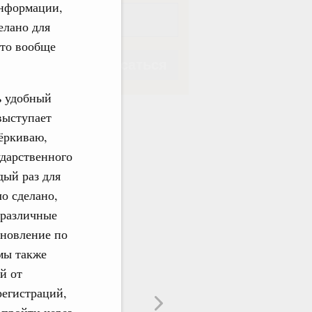
информации,
елано для
это вообще
Подписаться
ь удобный
выступает
чёркиваю,
ударственного
Подписаться
дый раз для
ло сделано,
 различные
ановление по
мы также
й от
регистраций,