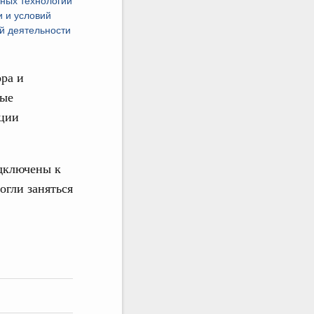
ных технологий
и и условий
й деятельности
ра и
ные
ации
одключены к
огли заняться