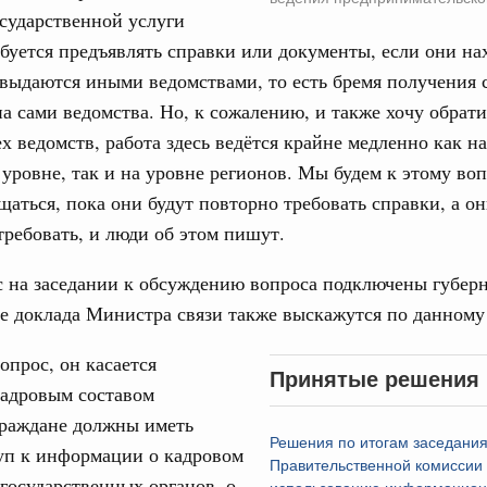
сударственной услуги
ебуется предъявлять справки или документы, если они на
ограмма Спортивных игр ВЭФ-2026
1
выдаются иными ведомствами, то есть бремя получения 
а сами ведомства. Но, к сожалению, и также хочу обрати
х ведомств, работа здесь ведётся крайне медленно как на
Показать еще
уровне, так и на уровне регионов. Мы будем к этому воп
щаться, пока они будут повторно требовать справки, а о
ребовать, и люди об этом пишут.
с на заседании к обсуждению вопроса подключены губер
е доклада Министра связи также выскажутся по данному
опрос, он касается
Принятые решения
кадровым составом
Граждане должны иметь
Решения по итогам заседани
уп к информации о кадровом
Правительственной комиссии
государственных органов, о