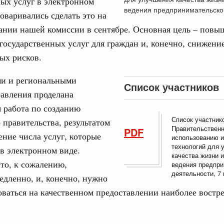
ых услуг в электронном
вцов и руководитель Росмолодёжи Григорий
ведения предпринимательско
оваривались сделать это на
ов проекта «Кольцо открытий»
31
ании нашей комиссии в сентябре. Основная цель – повы
. Интеграция на пространстве СНГ
государственных услуг для граждан и, конечно, снижени
тельственного совета в узком составе
С помощь
ых рисков.
осуществ
бежными странами (кроме СНГ) на двусторонней основе
Для поиск
и и региональными
 встречу с Министром промышленности,
сервисо
Список участников
рана Мохаммадом Атабаком
авления проделана
Выбра
 работа по созданию
пери
Список участник
 правительства, результатом
0 маршрутов научно-популярного туризма в
Правительственн
PDF
ение числа услуг, которые
Архи
ятилетия науки и технологий
использованию 
технологий для 
в электронном виде.
качества жизни 
отношения со странами СНГ на двусторонней основе
то, к сожалению,
ведения предпри
 работе VIII Российско-Киргизского
деятельности, 7 
Подпи
едленно, и, конечно, нужно
сийско-Киргизской межрегиональной
ваться на качественном предоставлении наиболее востр
Ежеднев
Email
тных трассах открылись