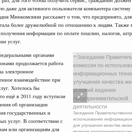
 раз, для того чтобы получить сервис, гражданин должен
даний на юге России вырос почти на треть
ю даже для активного пользователя компьютера систему
одня Минкомсвязи расскажет о том, что предпринято, для
ровая система. Недвижимость. Оценочная деятельность
равкомиссии в управление «ДОМ.РФ»
стала более дружелюбной по отношению к людям. Также
регионах
 получения информации по оплате пошлин, налогов, шт
ии услуг.
туризм в России вырос на 4,3%, въездной –
 федеральными органами
ионами продолжается работа
оплива
на электронное
ие по ситуации на топливном рынке
енное взаимодействие при
луг. Хотелось бы
ья
ы комплексного развития территорий в
то ещё в 2011 году вступили
ализованы в городах ДНР
ения об организации
ия государственных и
Заседание Правительственно
руда и поддержки занятости
использованию информацион
о итогам стратегической сессии,
х услуг. В соответствии с
для улучшения качества жизн
дительности труда
нам или организациям для
ведения предпринимательско