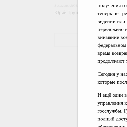
получения го
5 августа 2026
,
Общие вопросы развития ДФО
теперь не тр
Юрий Трутнев: Опубликована пр
ведении или 
переложено н
внимание все
федеральном 
время возвра
продолжают т
Сегодня у на
которые посл
И ещё один в
управления 
госслужбы. 
полный дост
обеспечении 