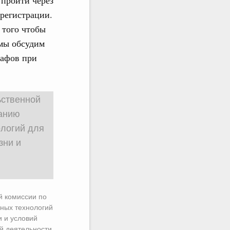
 пройти через
 регистрации.
 того чтобы
 мы обсудим
рафов при
й комиссии по
ных технологий
и и условий
й деятельности