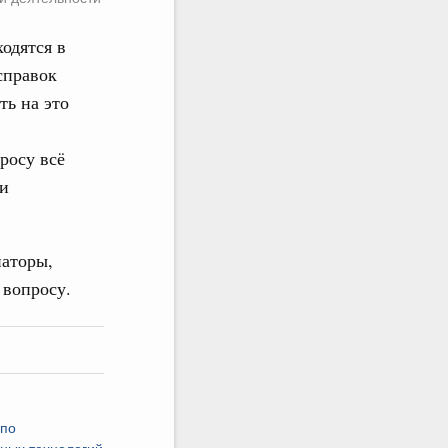
ходятся в
справок
ть на это
росу всё
ни
наторы,
 вопросу.
я
 по