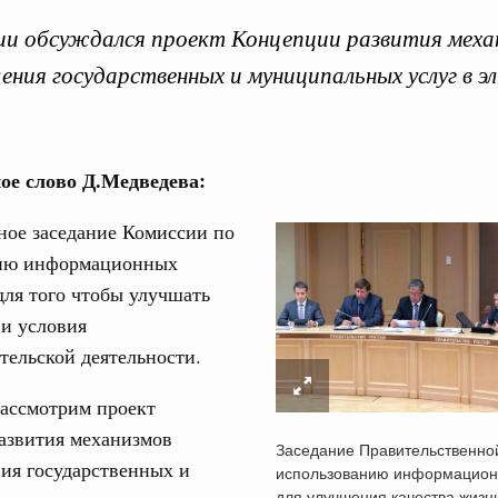
ии обсуждался проект Концепции развития меха
ения государственных и муниципальных услуг в 
Кален
ое слово Д.Медведева:
 политики
е Правительственной комиссии по
ное заседание Комиссии по
ПН
ию информационных
ьства
для того чтобы улучшать
иальных объектов федерального значения
и условия
о заказчика»
3
ельской деятельности.
ктура для жизни»
10
рассмотрим проект
орожных участков, ведущих к спортивным
азвития механизмов
о нацпроекту «Инфраструктура для жизни»
17
Заседание Правительственно
ия государственных и
использованию информацион
для улучшения качества жизн
24