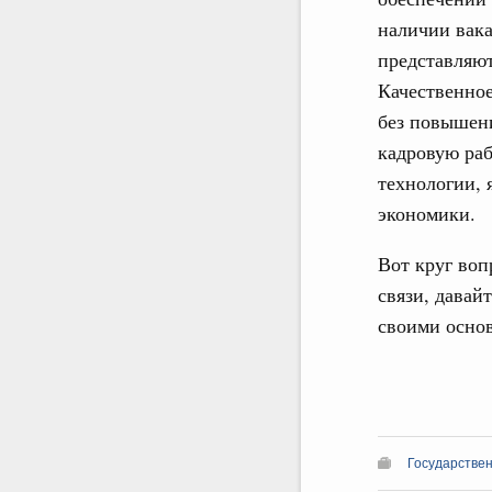
наличии вака
представляют
Качественно
без повышени
кадровую раб
технологии, 
экономики.
Вот круг воп
связи, давай
своими осно
Государстве