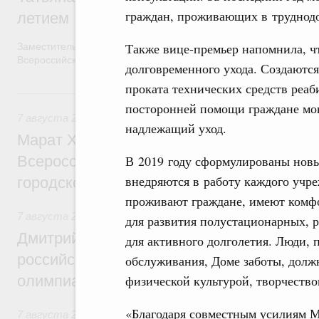
граждан, проживающих в труднод
летием
Также вице-премьер напомнила, ч
Заместитель Председателя Правительства Татьяна Голикова п
Всероссийского общественного движения «Волонтёры-медики»
долговременного ухода. Создаются
проката технических средств реа
7 августа, пятница
посторонней помощи граждане мо
7 августа 2026
,
Экономика городов. Городская среда
надлежащий уход.
Марат Хуснуллин провёл заседание ком
Всероссийского конкурса лучших проект
В 2019 году сформулированы новы
внедряются в работу каждого учр
городской среды
проживают граждане, имеют комфо
7 августа 2026
,
Отрасль информационных технологий
для развития полустационарных, 
Дмитрий Чернышенко и Сергей Кравцов 
для активного долголетия. Люди,
российскую сборную с победой на Межд
обслуживания, Доме заботы, долж
олимпиаде по искусственному интеллект
физической культурой, творчеств
«Благодаря совместным усилиям М
7 августа 2026
,
Общие вопросы промышленной политики