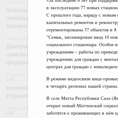
«За последние 6 лет при поддержк
7 августа 2026
,
Чрезвычайные ситуации и ликвидация их 
в эксплуатацию 77 новых стациона
Александр Козлов провёл заседание пра
С прошлого года, наряду с новым 
ликвидации последствий чрезвычайной с
капитальных ремонтов и реконстр
Керченском проливе
отремонтированы 37 объектов в 8 
“Семья„ запланирован ввод 10 но
7 августа 2026
,
Среднее профессиональное образование
социального стационара. Особое 
Дмитрий Чернышенко: Установлен рекорд
учреждениям – работы по приведе
заявлений от абитуриентов колледжей и
учреждениях для граждан с мент
федпроекта «Профессионалитет»
центрах для граждан с инвалиднос
7 августа 2026
,
Евразийский экономический союз. Интегр
В режиме видеосвязи вице-премьер
СНГ
в четырёх регионах нашей страны
Комментарий Алексея Оверчука по итога
Евразийского межправительственного со
В селе Матта Республики Саха (Як
открыт новый Маттинский социаль
7 августа 2026
,
Евразийский экономический союз. Интегр
заботятся о проживающих в нём 
СНГ