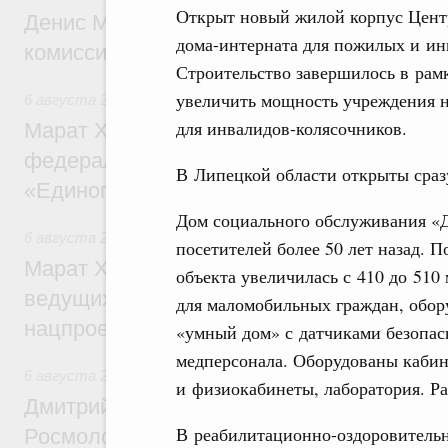
Открыт новый жилой корпус Цент
Денис Мантуров провёл заседание Прав
дома-интерната для пожилых и инв
комиссии по промышленности
Строительство завершилось в рам
увеличить мощность учреждения на 
6 августа 2026
,
Регулирование в сфере строительства
для инвалидов-колясочников.
Марат Хуснуллин: Более 130 социальных
федерального значения построено под к
В Липецкой области открыты сраз
«Единого заказчика»
Дом социального обслуживания «Д
6 августа 2026
,
Национальный проект «Инфраструктура д
посетителей более 50 лет назад. 
Марат Хуснуллин: Порядка 200 дорожных
объекта увеличилась с 410 до 51
ведущих к спортивным объектам, обновят
для маломобильных граждан, обор
нацпроекту «Инфраструктура для жизни
«умный дом» с датчиками безопас
медперсонала. Оборудованы кабин
6 августа 2026
,
Молодёжная политика
и физиокабинеты, лаборатория. Р
Дмитрий Чернышенко, Сергей Кравцов и
В реабилитационно-оздоровительн
Росмолодёжи Григорий Гуров поприветс