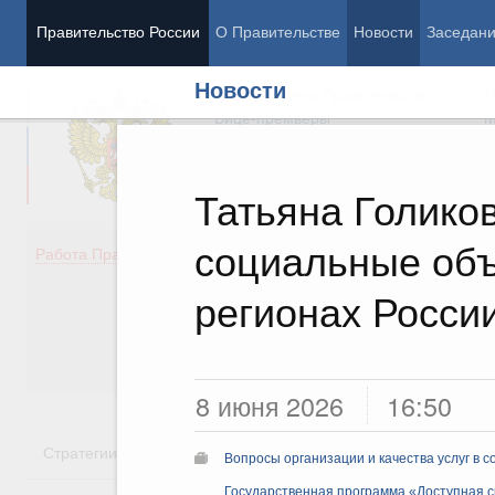
Правительство России
О Правительстве
Новости
Заседан
Новости
Председатель Правительства
М
Вице-премьеры
М
Татьяна Голико
социальные объ
Демография
Занято
Работа Правительства
Здоровье
Технол
Образование
Эконом
регионах Росси
Культура
Финан
Общество
Социал
Государство
8 июня 2026
16:50
Стратегии
Государственные программы
Национальн
Вопросы организации и качества услуг в 
Государственная программа «Доступная 