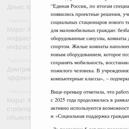
“Единая Россия„ по итогам специ
Денис Мантуров посетил Ярославскую о
появились проектные решения, уч
7 августа 2026
,
Бюджеты субъектов Федерации. Межбюд
социальных стационаров нового т
Марат Хуснуллин: 15 объектов спортивн
для маломобильных граждан: безб
инфраструктуры построили и обновили б
оборудованные санузлы, комнаты д
спортом. Жилые комнаты наполне
инфраструктурным кредитам
новым оборудованием, которое по
7 августа 2026
,
Развитие сельских территорий
сохранять мобильность, восстана
Дмитрий Патрушев: Синхронизация госп
пожилого человека. В учреждения
эффективность поддержки сельских тер
компьютерные классы», – подчерк
Вице-премьер отметила, что работ
7 августа 2026
,
Экономика городов. Городская среда
с 2025 года продолжилась в рамка
Марат Хуснуллин: «Единый заказчик» з
активно используются возможност
строительство и реконструкцию более 3
и «Социальная поддержка гражда
объектов