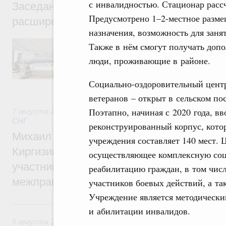
с инвалидностью. Стационар рассч
Заседание Евразийского межправительст
Предусмотрено 1–2-местное разм
расширенном составе
назначения, возможность для заня
В повестке заседания актуальные задачи 
Также в нём смогут получать доп
числе совершенствование кооперации в о
люди, проживающие в районе.
регулирования и администрирования, разв
обеспечение продовольственной безопасн
железнодорожных перевозок, формирован
Социально-оздоровительный центр
рынка.
ветеранов – открыт в сельском п
Поэтапно, начиная с 2020 года, в
7 августа 2026
,
Евразийский экономический союз. Интегр
СНГ
реконструированный корпус, кото
Михаил Мишустин принял участие во вст
учреждения составляет 140 мест. 
Киргизии Садыра Жапарова с главами де
осуществляющее комплексную соц
участников заседания Евразийского
реабилитацию граждан, в том чис
межправительственного совета
участников боевых действий, а та
Учреждение является методически
6 августа, четверг
и абилитации инвалидов.
6 августа 2026
,
Общие вопросы промышленной политики