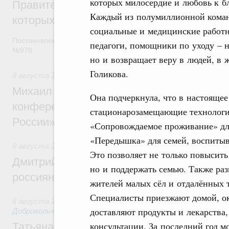
которых милосердие и любовь к б
Правительство расширило перечень пре
Каждый из полумиллионной коман
которых освобождаются от НДФЛ
социальные и медицинские работн
Постановление от 5 августа 2026 года
педагоги, помощники по уходу – 
№978
но и возвращает веру в людей, в ж
Голикова.
8 августа 2026
,
Отрасль информационных технологий
Михаил Мишустин дал поручения по итог
Она подчеркнула, что в настоящее
конференции «Цифровая индустрия пр
стационарозамещающие технологии
России»
«Сопровождаемое проживание» дл
«Передышка» для семей, воспиты
8 августа 2026
,
Спорт высших достижений и массовый сп
Это позволяет не только повысить
Дмитрий Чернышенко и Михаил Дегтярёв
но и поддержать семью. Также ра
россиян с Днём физкультурника
жителей малых сёл и отдалённых т
Специалисты приезжают домой, о
8 августа 2026
,
Социальные инновации. Некоммерческие ор
доставляют продукты и лекарства
Добровольчество и волонтёрство. Благотворительност
консультации. За последний год 
Татьяна Голикова поздравила волонтёров