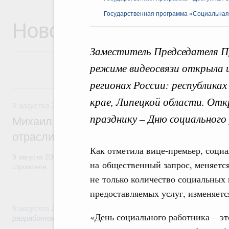
Государственная программа «Социальная
Новости
Заместитель Председателя П
режиме видеосвязи открыла 
регионах России: республика
9 августа, воскресенье
крае, Липецкой области. От
9 августа 2026
,
Регулирование в сфере строительства
празднику – Дню социального
Михаил Мишустин поздравил работников
отрасли с профессиональным празднико
Как отметила вице-премьер, социа
9 августа 2026 года отмечается профессиональный праздник –
на общественный запрос, меняется
строителя.
не только количество социальных 
8 августа, суббота
предоставляемых услуг, изменяетс
8 августа 2026
,
Государственная политика в сфере научны
«День социального работника – эт
разработок