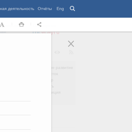
ная деятельность
Отчёты
Eng
 комиссии
Обращения
нам
Региональное развитие
да
Дальний Восток
вязь
Россия и мир
Безопасность
сть
Право и юстиция
яйство