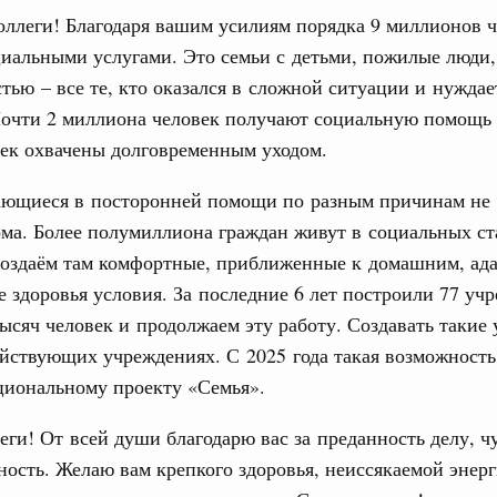
ллеги! Благодаря вашим усилиям порядка 9 миллионов 
учшению инвестиционного климата, разработка
дарта общественного капитала, развитие креативной
иальными услугами. Это семьи с детьми, пожилые люди,
же речь шла о проектах в сферах демографии и
ельно обсуждались вопросы сотрудничества со странами
тью – все те, кто оказался в сложной ситуации и нуждае
Почти 2 миллиона человек получают социальную помощь 
век охвачены долговременным уходом.
августа, вторник
ающиеся в посторонней помощи по разным причинам не 
убернатором Мурманской области Андреем
ома. Более полумиллиона граждан живут в социальных ст
создаём там комфортные, приближенные к домашним, ад
ного комплекса
е здоровья условия. За последние 6 лет построили 77 уч
ю встречу с губернатором Ленинградской
тысяч человек и продолжаем эту работу. Создавать такие
йствующих учреждениях. С 2025 года такая возможность
циональному проекту «Семья».
тво
едеральном округе качество коммунальных
6 тысяч человек
еги! От всей души благодарю вас за преданность делу, ч
ность. Желаю вам крепкого здоровья, неиссякаемой энерг
ные услуги