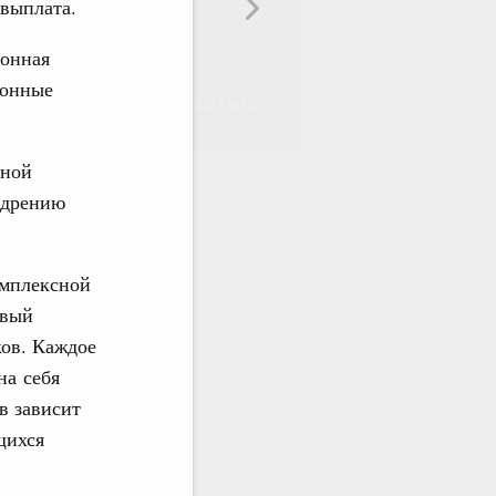
 выплата.
ионная
ионные
Подписаться
нной
едрению
Подписаться
омплексной
овый
ков. Каждое
на себя
в зависит
щихся