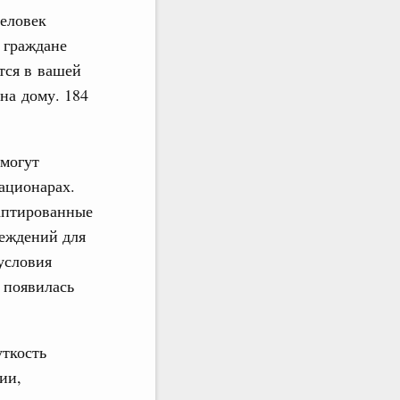
человек
 граждане
тся в вашей
на дому. 184
могут
ационарах.
аптированные
реждений для
 условия
 появилась
уткость
ии,