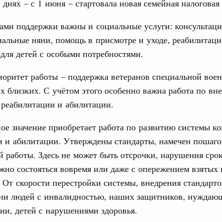
 днях – с 1 июня – стартовала новая семейная налоговая
дительности труда
ами поддержки важны и социальные услуги: консультац
ограмма Спортивных игр ВЭФ-2026
иальные няни, помощь в присмотре и уходе, реабилитац
для детей с особыми потребностями.
ческое благополучие»
Email
финансирования Омской области в рамках
иоритет работы – поддержка ветеранов специальной вое
оздух»
х близких. С учётом этого особенно важна работа по вн
067-р
 реабилитации и абилитации.
ое значение приобретает работа по развитию системы к
флот для Северного морского пути будет
и и абилитации. Утверждены стандарты, намечен пошаг
й работы. Здесь не может быть отсрочки, нарушения сро
ренции
жно состояться вовремя или даже с опережением взятых 
неральным директором АНО «Агентство
. От скорости перестройки системы, внедрения стандарто
одвижению новых проектов» Светланой
зни людей с инвалидностью, наших защитников, нуждаю
ии, детей с нарушениями здоровья.
лючевые направления работы АСИ в контексте
иональных целей развития, в том числе реализация