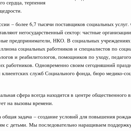
го сердца, терпения
труктура для жизни»
щедрости.
даний на юге России вырос почти на треть
31
ссии – более 6,7 тысячи поставщиков социальных услуг.
ровая система. Недвижимость. Оценочная деятельность
С помощь
равкомиссии в управление «ДОМ.РФ»
тавляют негосударственный сектор: частные организации
осуществ
регионах
ные предприниматели, НКО. В социальных учреждениях 
Для поиск
сервисо
иллиона социальных работников и специалистов по соци
ологов и реабилитологов, помощников по уходу, педагог
туризм в России вырос на 4,3%, въездной –
Выбра
их работников. Одновременно своим сегодняшний празд
пери
и клиентских служб Социального фонда, бюро медико-со
оплива
Архи
ие по ситуации на топливном рынке
альная сфера всегда находится в центре общественного 
ья
ы комплексного развития территорий в
ует на вызовы времени.
Подпи
ализованы в городах ДНР
 общая задача – создание условий для повышения рожда
Ежеднев
руда и поддержки занятости
ям с детьми. Мы последовательно наращиваем поддержку
о итогам стратегической сессии,
Email