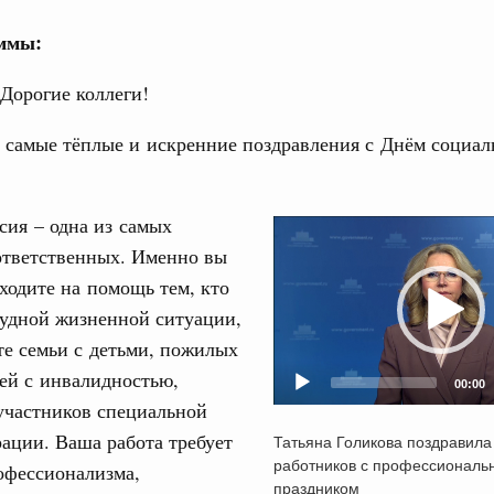
аммы:
Дорогие коллеги!
 самые тёплые и искренние поздравления с Днём социал
Кален
 августа, среда
ия – одна из самых
Video
тво
ПН
 объектов ЖКХ обновлено в России при участии
ответственных. Именно вы
Player
одите на помощь тем, кто
рудной жизненной ситуации,
орий. ОЭЗ. ТОР. Моногорода
3
е семьи с детьми, пожилых
е по реализации проектов института
льном округе
ей с инвалидностью,
00:00
10
участников специальной
ации. Ваша работа требует
Татьяна Голикова поздравила
17
 фестиваль молодёжи сформировал целое
работников с профессиональ
 на себя ответственность за будущее
офессионализма,
праздником
24