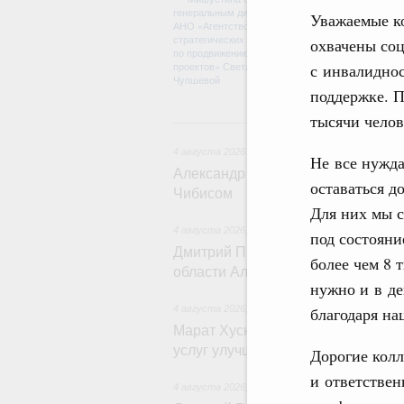
Уважаемые ко
проектов по ул
программы стан
охвачены соц
экономики. Так
экологии. Отд
с инвалиднос
ЕАЭС.
поддержке. 
тысячи чело
4 
4 августа 2026
Не все нужд
Александр Новак встретился с г
оставаться д
Чибисом
Для них мы 
4 августа 2026
,
Общие вопросы агропромышлен
под состояни
Дмитрий Патрушев провёл рабочу
более чем 8 
области Александром Дрозденко
нужно и в де
благодаря на
4 августа 2026
,
Жилищно-коммунальное хозяйс
Марат Хуснуллин: В Сибирском ф
услуг улучшено для более чем 46
Дорогие колл
и ответствен
4 августа 2026
,
Государственные и муниципаль