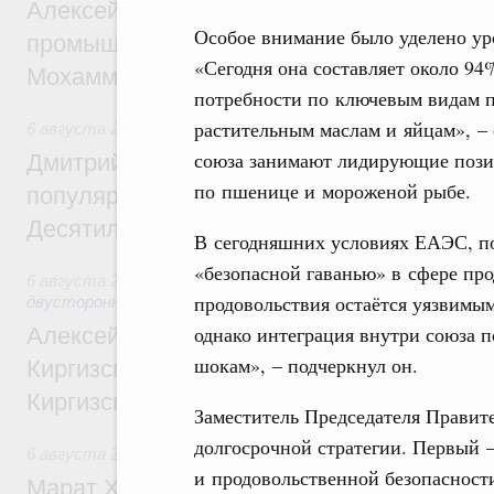
Алексей Оверчук провёл рабочую встреч
Особое внимание было уделено ур
промышленности, недропользования и т
«Сегодня она составляет около 9
Мохаммадом Атабаком
потребности по ключевым видам пр
растительным маслам и яйцам», – 
6 августа 2026
,
Внутренний и въездной туризм
союза занимают лидирующие пози
Дмитрий Чернышенко: Порядка 110 марш
по пшенице и мороженой рыбе.
популярного туризма в 35 регионах созд
Десятилетия науки и технологий
В сегодняшних условиях ЕАЭС, по
«безопасной гаванью» в сфере пр
6 августа 2026
,
Экономические и гуманитарные отношения
продовольствия остаётся уязвимы
двусторонней основе
однако интеграция внутри союза 
Алексей Оверчук принял участие в работе
шокам», – подчеркнул он.
Киргизского экономического форума и XII
Киргизской межрегиональной конференц
Заместитель Председателя Правит
долгосрочной стратегии. Первый 
6 августа 2026
,
Дорожное хозяйство
и продовольственной безопасности
Марат Хуснуллин: На двух скоростных т