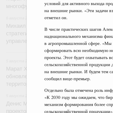
условий для активного выхода пр
многофункциональные зоны дорожного с
на внешние рынки. «Эти задачи вз
отметил он.
6 августа 2026
,
Технологическое развитие. Инновации
Михаил Мишустин дал поручения по ито
В числе практических шагов Алек
стратегической сессии о совершенствов
наднационального механизма фин
управления научно-технологическим раз
в агропромышленной сфере. «Мы 
сформировать всю необходимую но
5 августа, среда
проекты. Этот будет охватывать в
5 августа 2026
,
Жилищно-коммунальное хозяйство
сельскохозяйственной продукции д
Марат Хуснуллин: Более 4,3 тыс. объек
на внешние рынки. И будем тем с
обновлено в России при участии Фонда 
сообщил вице-премьер.
территорий
Отдельно была отмечена роль инф
5 августа 2026
,
Инструменты развития территорий. ОЭЗ.
«К 2030 году мы ожидаем, что бир
Денис Мантуров провёл совещание по р
механизм формирования более сп
проектов института кураторства в Ураль
сельскохозяйственной продукции»,