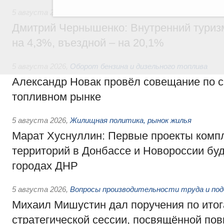
5 августа 2026
,
Внутренний и въездной туризм
Дмитрий Чернышенко: Внутренний туриз
на 4,3%, въездной – на 20,1%
5 августа 2026
,
Оборот бензина и дизельного топлива
Александр Новак провёл совещание по с
топливном рынке
5 августа 2026
,
Жилищная политика, рынок жилья
Марат Хуснуллин: Первые проекты компл
территорий в Донбассе и Новороссии бу
городах ДНР
5 августа 2026
,
Вопросы производительности труда и по
Михаил Мишустин дал поручения по ито
стратегической сессии, посвящённой п