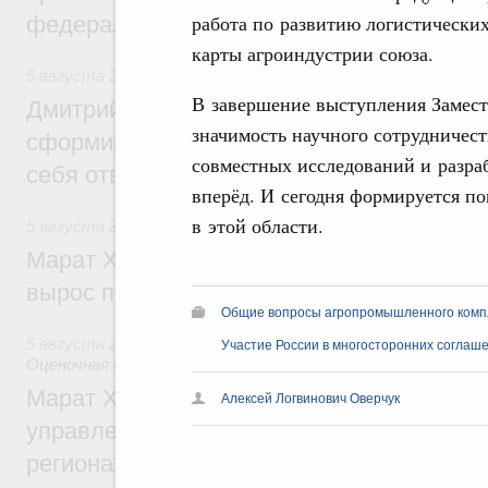
работа по развитию логистически
федеральном округе
карты агроиндустрии союза.
5 августа 2026
,
Молодёжная политика
В завершение выступления Замест
Дмитрий Чернышенко: Всемирный фести
значимость научного сотрудничеств
сформировал целое сообщество людей, 
совместных исследований и разраб
себя ответственность за будущее
вперёд. И сегодня формируется п
в этой области.
5 августа 2026
,
Национальный проект «Инфраструктура д
Марат Хуснуллин: Ввод нежилых зданий 
вырос почти на треть
Общие вопросы агропромышленного комп
5 августа 2026
,
Земельные отношения. Кадастровая сист
Участие России в многосторонних соглаш
Оценочная деятельность
Марат Хуснуллин: По решению правкоми
Алексей Логвинович Оверчук
управление «ДОМ.РФ» перейдёт более 16
регионах