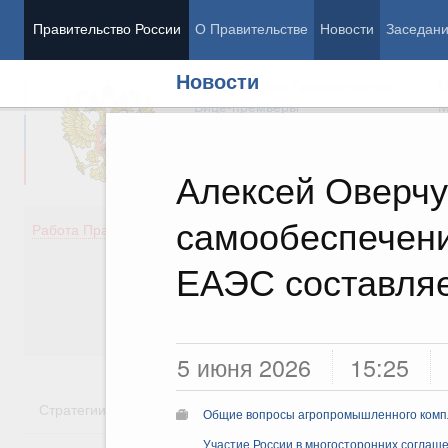
Правительство России
О Правительстве
Новости
Заседан
Новости
Председатель Правительства
М
Вице-премьеры
М
Алексей Оверчу
самообеспечени
Демография
Занято
Работа Правительства
Здоровье
Технол
Образование
Эконом
ЕАЭС составля
Культура
Финан
Общество
Социал
Государство
5 июня 2026
15:25
Стратегии
Государственные программы
Национальн
Общие вопросы агропромышленного комп
Участие России в многосторонних соглаш