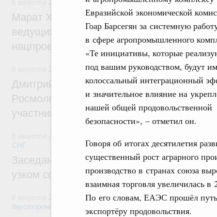
6 августа 2026
,
Национальный проект «Инфраструктура д
Евразийской экономической коми
Марат Хуснуллин: Порядка 200 дорожных
Гоар Барсегян за системную работ
ведущих к спортивным объектам, обновят
в сфере агропромышленного компл
нацпроекту «Инфраструктура для жизни
«Те инициативы, которые реализу
под вашим руководством, будут им
6 августа 2026
,
Молодёжная политика
колоссальный интеграционный эф
Дмитрий Чернышенко, Сергей Кравцов и
и значительное влияние на укреп
Росмолодёжи Григорий Гуров поприветс
нашей общей продовольственной
участников проекта «Кольцо открытий»
безопасности», – отметил он.
6 августа 2026
,
Евразийский экономический союз. Интегр
Говоря об итогах десятилетия ра
СНГ
существенный рост аграрного прои
Заседание Евразийского межправительст
производство в странах союза выр
узком составе
взаимная торговля увеличилась в 2,
По его словам, ЕАЭС прошёл путь
6 августа 2026
,
Экономические отношения с зарубежными 
двусторонней основе
экспортёру продовольствия.