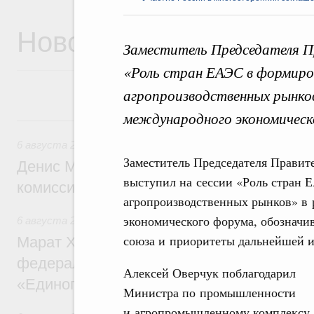
Новости
Заместитель Председателя Пр
«Роль стран ЕАЭС в формир
агропроизводственных рынков
международного экономическ
6 августа, четверг
6 августа 2026
,
Общие вопросы промышленной политики
Заместитель Председателя Правит
Денис Мантуров провёл заседание Прав
выступил на сессии «Роль стран
комиссии по промышленности
агропроизводственных рынков» в 
экономического форума, обозначив
6 августа 2026
,
Регулирование в сфере строительства
союза и приоритеты дальнейшей и
Марат Хуснуллин: Более 130 социальных
федерального значения построено под к
Алексей Оверчук поблагодарил
«Единого заказчика»
Министра по промышленности
и агропромышленному комплексу