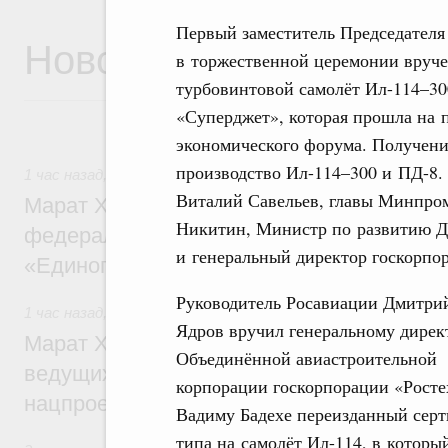
Первый заместитель Председателя
Новости
в торжественной церемонии вруче
турбовинтовой самолёт Ил-114–30
«Суперджет», которая прошла на 
экономического форума. Получени
производство Ил-114–300 и ПД-8.
1 час назад
,
Регулирование в сфере строительства
Виталий Савельев, главы Минпро
Марат Хуснуллин: Более 130 социальных
Никитин, Министр по развитию Д
федерального значения построено под к
и генеральный директор госкорпо
«Единого заказчика»
Руководитель Росавиации Дмитри
1 час назад
,
Национальный проект «Инфраструктура для 
Ядров вручил генеральному дирек
Марат Хуснуллин: Порядка 200 дорожных
Объединённой авиастроительной
ведущих к спортивным объектам, обновят
корпорации госкорпорации «Росте
нацпроекту «Инфраструктура для жизни
Вадиму Бадехе переизданный сер
типа на самолёт Ил-114, в которы