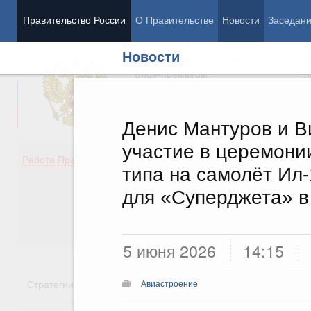
Правительство России
О Правительстве
Новости
Заседан
Новости
Председатель Правительства
М
Вице-премьеры
М
Денис Мантуров и В
участие в церемони
Демография
Занято
Работа Правительства
типа на самолёт Ил-
Здоровье
Технол
Образование
Эконом
для «Суперджета» 
Культура
Финан
Общество
Социал
Государство
5 июня 2026
14:15
Стратегии
Государственные программы
Национальн
Авиастроение