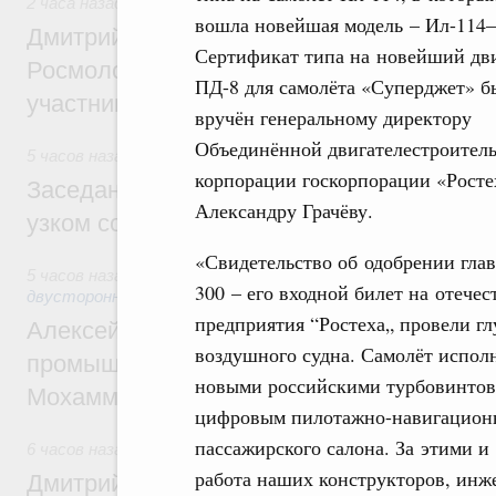
2 часа назад
,
Молодёжная политика
вошла новейшая модель – Ил-114–
Дмитрий Чернышенко, Сергей Кравцов и
Сертификат типа на новейший дв
Росмолодёжи Григорий Гуров поприветс
ПД-8 для самолёта «Суперджет» б
участников проекта «Кольцо открытий»
вручён генеральному директору
Объединённой двигателестроител
5 часов назад
,
Евразийский экономический союз. Интеграц
корпорации госкорпорации «Росте
Заседание Евразийского межправительст
Александру Грачёву.
узком составе
«Свидетельство об одобрении гла
5 часов назад
,
Экономические отношения с зарубежными ст
300 – его входной билет на отече
двусторонней основе
предприятия “Ростеха„ провели г
Алексей Оверчук провёл рабочую встреч
воздушного судна. Самолёт испол
промышленности, недропользования и т
новыми российскими турбовинтов
Мохаммадом Атабаком
цифровым пилотажно-навигацион
пассажирского салона. За этими 
6 часов назад
,
Внутренний и въездной туризм
работа наших конструкторов, инж
Дмитрий Чернышенко: Порядка 110 марш