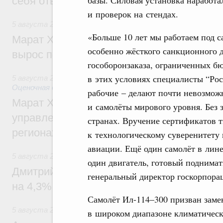
себя ответственность за будущее
и проверок на стендах.
5 августа 2026
,
Национальный проект «Инфраструктура д
«Больше 10 лет мы работаем под с
Марат Хуснуллин: Ввод нежилых зданий 
особенно жёсткого санкционного 
вырос почти на треть
гособоронзаказа, ограниченных б
в этих условиях специалисты “Рос
5 августа 2026
,
Земельные отношения. Кадастровая сист
Оценочная деятельность
рабочие – делают почти невозмож
Марат Хуснуллин: По решению правкоми
и самолёты мирового уровня. Без 
управление «ДОМ.РФ» перейдёт более 16
странах. Вручение сертификатов 
регионах
к технологическому суверенитету 
авиации. Ещё один самолёт в лине
5 августа 2026
,
Внутренний и въездной туризм
один двигатель, готовый поднимат
Дмитрий Чернышенко: Внутренний туриз
генеральный директор госкорпора
на 4,3%, въездной – на 20,1%
Самолёт Ил-114–300 призван заме
5 августа 2026
,
Оборот бензина и дизельного топлива
в широком диапазоне климатическ