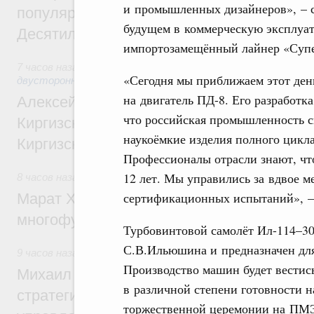
и промышленных дизайнеров», – с
популярного туризма в 35 регионах созд
будущем в коммерческую эксплуа
Десятилетия науки и технологий
импортозамещённый лайнер «Супе
7 часов назад
,
Экономические и гуманитарные отношения 
«Сегодня мы приближаем этот ден
двусторонней основе
на двигатель ПД-8. Его разработк
Алексей Оверчук принял участие в работе
что российская промышленность с
Киргизского экономического форума и XII
наукоёмкие изделия полного цикла
Киргизской межрегиональной конференц
Профессионалы отрасли знают, чт
12 лет. Мы управились за вдвое м
8 часов назад
,
Дорожное хозяйство
сертификационных испытаний», –
Марат Хуснуллин: На двух скоростных т
многофункциональные зоны дорожного с
Турбовинтовой самолёт Ил-114–30
С.В.Ильюшина и предназначен для
9 часов назад
,
Технологическое развитие. Инновации
Производство машин будет вестис
Михаил Мишустин дал поручения по ито
в различной степени готовности н
стратегической сессии о совершенствов
торжественной церемонии на ПМЭ