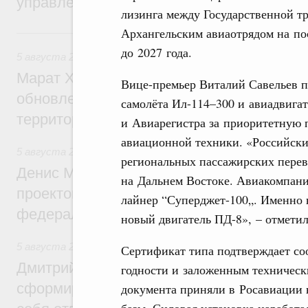
управления научно-технологическим раз
лизинга между Государственной т
Архангельским авиаотрядом на по
Вчера
до 2027 года.
5 августа 2026
,
Жилищно-коммунальное хозяйство
Марат Хуснуллин: Более 4,3 тыс. объек
Вице-премьер Виталий Савельев по
обновлено в России при участии Фонда 
самолёта Ил-114–300 и авиадвига
территорий
и Авиарегистра за приоритетную 
авиационной техники. «Российски
5 августа 2026
,
Инструменты развития территорий. ОЭЗ.
региональных пассажирских перев
Денис Мантуров провёл совещание по р
на Дальнем Востоке. Авиакомпан
проектов института кураторства в Ураль
лайнер “Суперджет-100„. Именно 
федеральном округе
новый двигатель ПД-8», – отмети
5 августа 2026
,
Молодёжная политика
Сертификат типа подтверждает со
Дмитрий Чернышенко: Всемирный фести
годности и заложенным техническ
сформировал целое сообщество людей, 
документа приняли в Росавиации 
базы. Силовая установка наработа