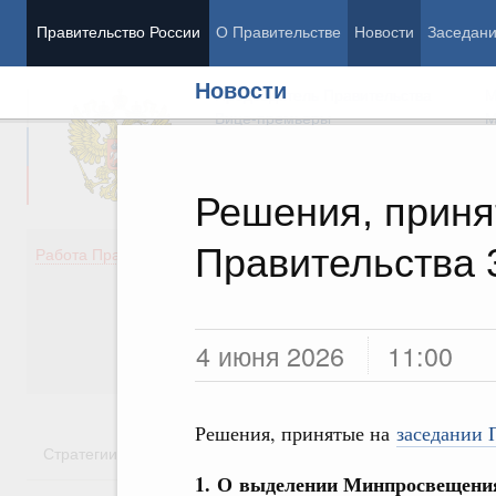
Правительство России
О Правительстве
Новости
Заседан
Новости
Председатель Правительства
М
Вице-премьеры
М
Решения, приня
Правительства 
Демография
Занято
Работа Правительства
Здоровье
Технол
Образование
Эконом
Культура
Финан
Общество
Социал
4 июня 2026
11:00
Государство
Решения, принятые на
заседании 
Стратегии
Государственные программы
Национальн
1. О выделении Минпросвещения 