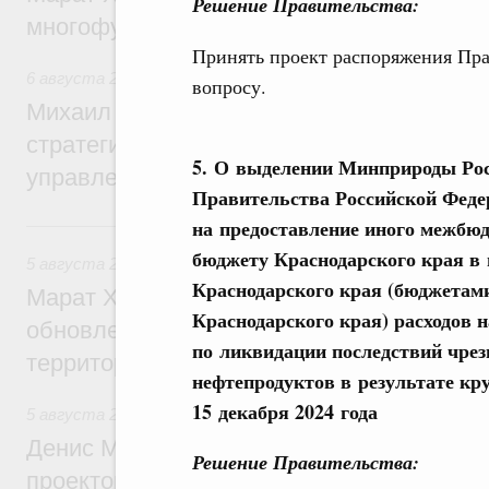
Решение Правительства:
многофункциональные зоны дорожного с
Принять проект распоряжения Пра
6 августа 2026
,
Технологическое развитие. Инновации
вопросу.
Михаил Мишустин дал поручения по ито
стратегической сессии о совершенствов
5. О выделении Минприроды Росс
управления научно-технологическим раз
Правительства Российской Феде
на предоставление иного межбю
5 августа, среда
бюджету Краснодарского края в
5 августа 2026
,
Жилищно-коммунальное хозяйство
Краснодарского края (бюджетам
Марат Хуснуллин: Более 4,3 тыс. объек
Краснодарского края) расходов н
обновлено в России при участии Фонда 
по ликвидации последствий чрез
территорий
нефтепродуктов в результате кр
15 декабря 2024 года
5 августа 2026
,
Инструменты развития территорий. ОЭЗ.
Денис Мантуров провёл совещание по р
Решение Правительства:
проектов института кураторства в Ураль