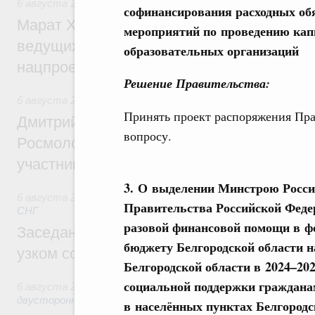
6 августа 2026
,
Национальный проект «Инфраструктура д
софинансирования расходных об
Марат Хуснуллин: Порядка 200 дорожных
мероприятий по проведению кап
ведущих к спортивным объектам, обновят
образовательных организаций
нацпроекту «Инфраструктура для жизни
Решение Правительства:
6 августа 2026
,
Молодёжная политика
Принять проект распоряжения Пра
Дмитрий Чернышенко, Сергей Кравцов и
вопросу.
Росмолодёжи Григорий Гуров поприветс
участников проекта «Кольцо открытий»
3. О выделении Минстрою России
6 августа 2026
,
Евразийский экономический союз. Интегр
Правительства Российской Феде
СНГ
разовой финансовой помощи в ф
Заседание Евразийского межправительст
бюджету Белгородской области 
узком составе
Белгородской области в 2024–20
социальной поддержки граждан
6 августа 2026
,
Экономические отношения с зарубежными 
двусторонней основе
в населённых пунктах Белгородс