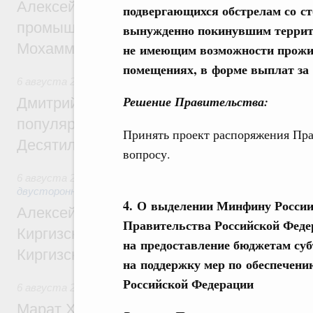
Алексей Оверчук провёл рабочую встреч
подвергающихся обстрелам со 
промышленности, недропользования и т
вынужденно покинувшим террит
Мохаммадом Атабаком
не имеющим возможности прожи
помещениях, в форме выплат за
6 августа 2026
,
Внутренний и въездной туризм
Решение Правительства:
Дмитрий Чернышенко: Порядка 110 марш
популярного туризма в 35 регионах созд
Принять проект распоряжения Пра
Десятилетия науки и технологий
вопросу.
6 августа 2026
,
Экономические и гуманитарные отношения
двусторонней основе
4. О выделении Минфину России 
Алексей Оверчук принял участие в работе
Правительства Российской Феде
Киргизского экономического форума и XII
на предоставление бюджетам су
Киргизской межрегиональной конференц
на поддержку мер по обеспечени
Российской Федерации
6 августа 2026
,
Дорожное хозяйство
Марат Хуснуллин: На двух скоростных т