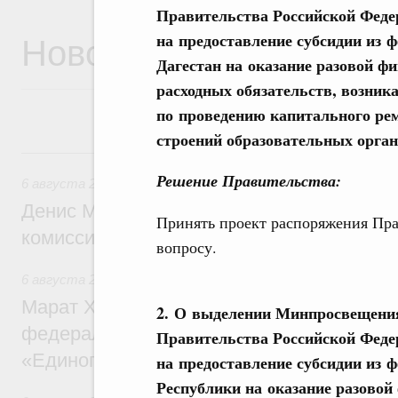
Правительства Российской Феде
Новости
на предоставление субсидии из 
Дагестан на оказание разовой ф
расходных обязательств, возни
по проведению капитального ре
строений образовательных орга
6 августа, четверг
Решение Правительства:
6 августа 2026
,
Общие вопросы промышленной политики
Денис Мантуров провёл заседание Прав
Принять проект распоряжения Пра
комиссии по промышленности
вопросу.
6 августа 2026
,
Регулирование в сфере строительства
Марат Хуснуллин: Более 130 социальных
2. О выделении Минпросвещения 
федерального значения построено под к
Правительства Российской Феде
«Единого заказчика»
на предоставление субсидии из 
Республики на оказание разовой