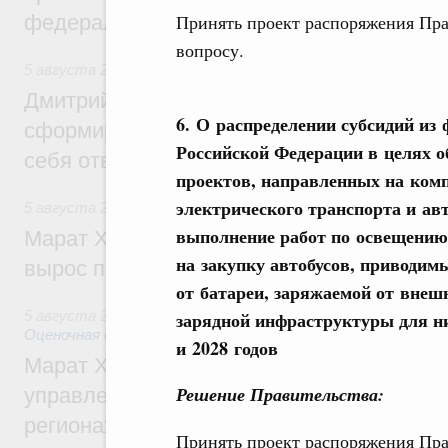
Принять проект распоряжения Пра
федеральном округе
вопросу.
5 августа 2026
,
Молодёжная политика
Дмитрий Чернышенко: Всемирный фести
6. О распределении субсидий из
сформировал целое сообщество людей, 
Российской Федерации в целях 
себя ответственность за будущее
проектов, направленных на комп
электрического транспорта и ав
5 августа 2026
,
Национальный проект «Инфраструктура д
выполнение работ по освещению 
Марат Хуснуллин: Ввод нежилых зданий 
на закупку автобусов, приводим
вырос почти на треть
от батареи, заряжаемой от внешн
зарядной инфраструктуры для ни
5 августа 2026
,
Земельные отношения. Кадастровая сист
Оценочная деятельность
и 2028 годов
Марат Хуснуллин: По решению правкоми
Решение Правительства:
управление «ДОМ.РФ» перейдёт более 16
регионах
Принять проект распоряжения Пра