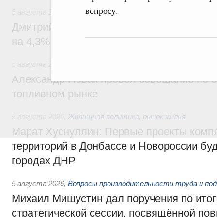
вопросу.
5 августа 2026
,
Внутренний и въездной туризм
Дмитрий Чернышенко: Внутренний туриз
на 4,3%, въездной – на 20,1%
5 августа 2026
,
Оборот бензина и дизельного топлива
Александр Новак провёл совещание по с
топливном рынке
5 августа 2026
,
Жилищная политика, рынок жилья
Марат Хуснуллин: Первые проекты компл
территорий в Донбассе и Новороссии бу
городах ДНР
5 августа 2026
,
Вопросы производительности труда и по
Михаил Мишустин дал поручения по ито
стратегической сессии, посвящённой п