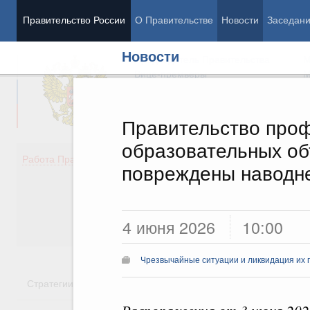
Правительство России
О Правительстве
Новости
Заседан
Новости
Председатель Правительства
М
Вице-премьеры
М
Правительство проф
образовательных об
Демография
Занято
Работа Правительства
повреждены наводне
Здоровье
Технол
Образование
Эконом
Культура
Финан
Общество
Социал
4 июня 2026
10:00
Государство
Чрезвычайные ситуации и ликвидация их 
Стратегии
Государственные программы
Национальн