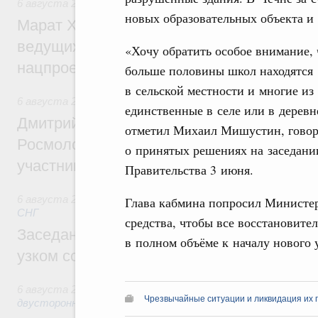
6 августа 2026
,
Национальный проект «Инфраструктура д
новых образовательных объекта и 
Марат Хуснуллин: Порядка 200 дорожных
ведущих к спортивным объектам, обновят
«Хочу обратить особое внимание, 
нацпроекту «Инфраструктура для жизни
больше половины школ находятся
в сельской местности и многие из
6 августа 2026
,
Молодёжная политика
единственные в селе или в деревн
Дмитрий Чернышенко, Сергей Кравцов и
отметил Михаил Мишустин, говор
Росмолодёжи Григорий Гуров поприветс
о принятых решениях на заседани
участников проекта «Кольцо открытий»
Правительства 3 июня.
6 августа 2026
,
Евразийский экономический союз. Интегр
Глава кабмина попросил Министе
СНГ
средства, чтобы все восстановит
Заседание Евразийского межправительст
в полном объёме к началу нового у
узком составе
6 августа 2026
,
Экономические отношения с зарубежными 
Чрезвычайные ситуации и ликвидация их 
двусторонней основе