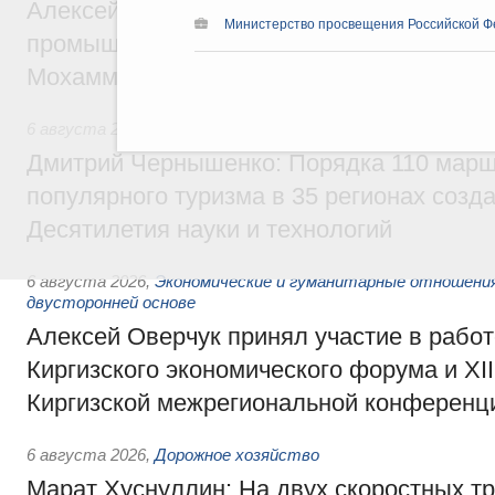
Алексей Оверчук провёл рабочую встреч
Министерство просвещения Российской Ф
промышленности, недропользования и т
Мохаммадом Атабаком
6 августа 2026
,
Внутренний и въездной туризм
Дмитрий Чернышенко: Порядка 110 марш
популярного туризма в 35 регионах созд
Десятилетия науки и технологий
6 августа 2026
,
Экономические и гуманитарные отношения
двусторонней основе
Алексей Оверчук принял участие в работе
Киргизского экономического форума и XII
Киргизской межрегиональной конференц
6 августа 2026
,
Дорожное хозяйство
Марат Хуснуллин: На двух скоростных т