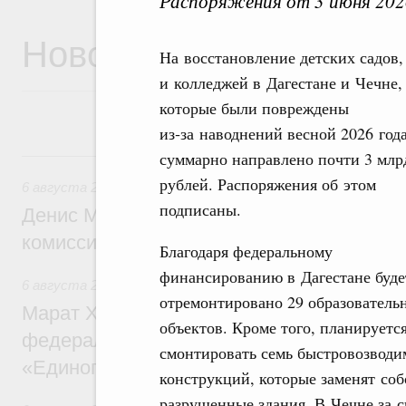
Распоряжения от 3 июня 202
Новости
На восстановление детских садов,
и колледжей в Дагестане и Чечне,
которые были повреждены
из‑за наводнений весной 2026 года
6 августа, четверг
суммарно направлено почти 3 млр
рублей. Распоряжения об этом
6 августа 2026
,
Общие вопросы промышленной политики
подписаны.
Денис Мантуров провёл заседание Прав
комиссии по промышленности
Благодаря федеральному
финансированию в Дагестане буде
6 августа 2026
,
Регулирование в сфере строительства
отремонтировано 29 образователь
Марат Хуснуллин: Более 130 социальных
объектов. Кроме того, планируетс
федерального значения построено под к
смонтировать семь быстровозвод
«Единого заказчика»
конструкций, которые заменят соб
разрушенные здания. В Чечне за с