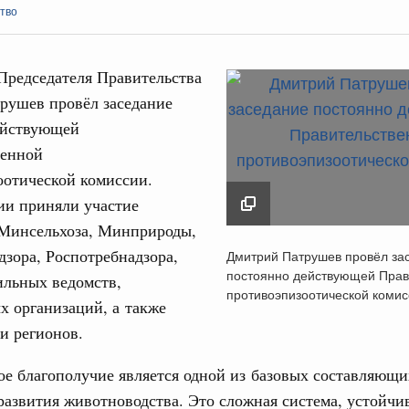
тво
Председателя Правительства
рушев провёл заседание
ействующей
Кален
венной
ия их последствий
оотической комиссии.
ние правкомиссии по ликвидации последствий
ском проливе
ПН
ии приняли участие
 Минсельхоза, Минприроды,
вание
Дмитрий Патрушев п
дзора, Роспотребнадзора,
Дмитрий Патрушев провёл за
 рекорд по числу заявлений от абитуриентов
заседание постоянно
постоянно действующей Прав
ильных ведомств,
екта «Профессионалитет»
3
действующей
противоэпизоотической комис
 организаций, а также
Правительственной
 Интеграция на пространстве СНГ
10
и регионов.
противоэпизоотичес
о итогам заседания Евразийского
комиссии
17
е благополучие является одной из базовых составляющи
3 июня 2026
развития животноводства. Это сложная система, устойчи
. Интеграция на пространстве СНГ
24