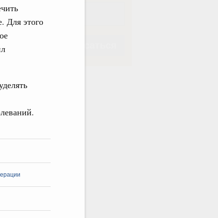
ечить
. Для этого
ое
Подписаться
ил
уделять
олеваний.
Подписаться
дерации