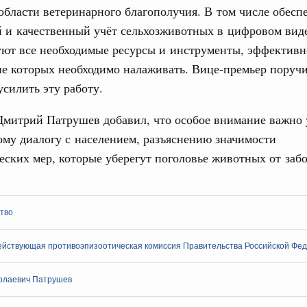
иальных объектов федерального значения
области ветеринарного благополучия. В том числе обесп
о заказчика»
и качественный учёт сельхозживотных в цифровом виде
уют все необходимые ресурсы и инструменты, эффективн
труктура для жизни»
орожных участков, ведущих к спортивным
е которых необходимо налаживать. Вице-премьер поруч
о нацпроекту «Инфраструктура для жизни»
усилить эту работу.
Email
Дмитрий Патрушев добавил, что особое внимание важно 
вцов и руководитель Росмолодёжи Григорий
му диалогу с населением, разъяснению значимости
ов проекта «Кольцо открытий»
ских мер, которые уберегут поголовье животных от заб
юз. Интеграция на пространстве СНГ
тельственного совета в узком составе
рубежными странами (кроме СНГ) на двусторонней основе
тво
 встречу с Министром промышленности,
рана Мохаммадом Атабаком
ействующая противоэпизоотическая комиссия Правительства Российской Фе
олаевич Патрушев
0 маршрутов научно-популярного туризма в
ятилетия науки и технологий