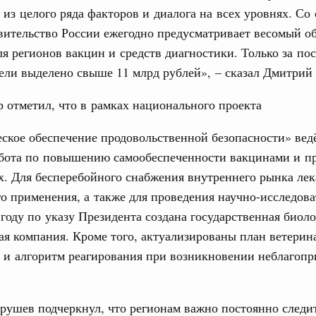
ительственного совета в расширенном
 из целого ряда факторов и диалога на всех уровнях. Со
ительство России ежегодно предусматривает весомый об
31
едания актуальные задачи углубления интеграции, в том
ля регионов вакцин и средств диагностики. Только за по
нствование кооперации в области таможенного
цели выделено свыше 11 млрд рублей», – сказал Дмитри
С помощь
и администрирования, развитие электронной торговли,
родовольственной безопасности, цифровизация грузовых
осуществ
ых перевозок, формирование общего финансового
Для поиск
 отметил, что в рамках национального проекта
сервисо
ское обеспечение продовольственной безопасности» вед
. Интеграция на пространстве СНГ
Выбра
абота по повышению самообеспеченности вакцинами и п
 во встрече Президента Киргизии Садыра
пери
. Для бесперебойного снабжения внутреннего рынка лек
участников заседания Евразийского
Архи
о применения, а также для проведения научно-исследов
 году по указу Президента создана государственная биол
Вчера
я компания. Кроме того, актуализированы план ветерин
политики
Подпи
 и алгоритм реагирования при возникновении неблагоп
е Правительственной комиссии по
Ежеднев
ушев подчеркнул, что регионам важно постоянно следи
тельства
Email