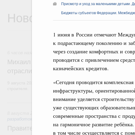
Присмотр и уход за маленькими детьми. Д
Новости
Бюджеты субъектов Федерации. Межбюд
1 июня в России отмечают Между
к подрастающему поколению и заб
через создание комфортных и сов
6 часов назад
,
Регулирование в сфере строительства
проводится с привлечением сред
Михаил Мишустин поздравил работников
казначейских кредитов.
отрасли с профессиональным празднико
«Сегодня проводится комплексная
9 августа 2026 года отмечается профессиональный праздник –
строителя.
инфраструктуры, ориентированной
внимание уделяется строительству
Вчера
уже существующих образовательны
8 августа 2026
,
Государственная политика в сфере научны
современные пространства с прод
разработок
на гармоничное развитие ребёнка.
Правительство расширило перечень пре
в том числе осуществляется с по