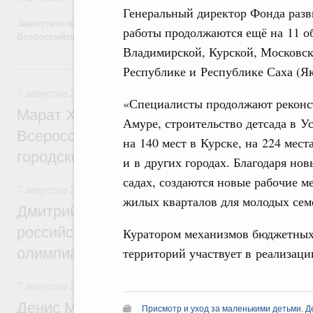
Генеральный директор Фонда разв
Заместитель Председателя Правительства Татьяна Голикова п
работы продолжаются ещё на 11 об
Всероссийского общественного движения «Волонтёры-медики»
Владимирской, Курской, Московск
7 августа, пятница
Республике и Республике Саха (Як
7 августа 2026
,
Экономика городов. Городская среда
«Специалисты продолжают реконст
Марат Хуснуллин провёл заседание ком
Амуре, строительство детсада в У
Всероссийского конкурса лучших проект
на 140 мест в Курске, на 224 мест
городской среды
и в других городах. Благодаря но
садах, создаются новые рабочие м
7 августа 2026
,
Отрасль информационных технологий
жилых кварталов для молодых сем
Дмитрий Чернышенко и Сергей Кравцов 
российскую сборную с победой на Межд
Куратором механизмов бюджетных
территорий участвует в реализаци
олимпиаде по искусственному интеллект
7 августа 2026
,
Общие вопросы промышленной политики
Денис Мантуров посетил Ярославскую о
Присмотр и уход за маленькими детьми. Д