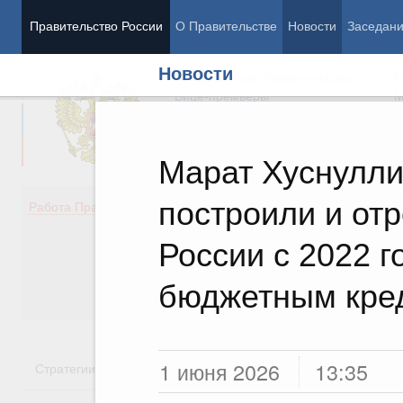
Правительство России
О Правительстве
Новости
Заседан
Новости
Председатель Правительства
М
Вице-премьеры
М
Марат Хуснулли
построили и от
Демография
Занято
Работа Правительства
Здоровье
Технол
Образование
Эконом
России с 2022 г
Культура
Финан
Общество
Социал
бюджетным кре
Государство
1 июня 2026
13:35
Стратегии
Государственные программы
Национальн