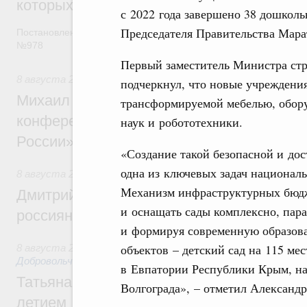
которых освобождаются от НДФЛ
с 2022 года завершено 38 дошкол
Председателя Правительства Мара
Постановление от 5 августа 2026 года
№978
Первый заместитель Министра ст
8 августа 2026
,
Отрасль информационных технологий
подчеркнул, что новые учреждени
Михаил Мишустин дал поручения по итог
трансформируемой мебелью, обору
конференции «Цифровая индустрия пр
наук и робототехники.
России»
«Создание такой безопасной и до
одна из ключевых задач национал
8 августа 2026
,
Спорт высших достижений и массовый сп
Механизм инфраструктурных бюдж
Дмитрий Чернышенко и Михаил Дегтярёв
и оснащать сады комплексно, пар
россиян с Днём физкультурника
и формируя современную образов
объектов – детский сад на 115 мес
8 августа 2026
,
Социальные инновации. Некоммерческие ор
Добровольчество и волонтёрство. Благотворительност
в Евпатории Республики Крым, на
Татьяна Голикова поздравила волонтёров
Волгограда», – отметил Александ
летием