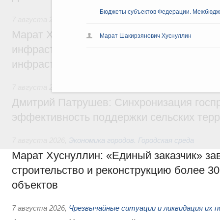
Бюджеты субъектов Федерации. Межбюд
7 августа 2026
,
Бюджеты субъектов Федерации. Межбюд
Марат Хуснуллин: 15 объектов спортивн
Марат Шакирзянович Хуснуллин
инфраструктуры построили и обновили б
инфраструктурным кредитам
7 августа 2026
,
Развитие сельских территорий
Дмитрий Патрушев: Синхронизация госп
эффективность поддержки сельских тер
7 августа 2026
,
Экономика городов. Городская среда
Марат Хуснуллин: «Единый заказчик» з
строительство и реконструкцию более 3
объектов
7 августа 2026
,
Чрезвычайные ситуации и ликвидация их 