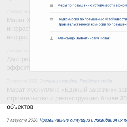
Меры по повышению устойчивости экономи
7 августа 2026
,
Бюджеты субъектов Федерации. Межбюд
Марат Хуснуллин: 15 объектов спортивн
Подкомиссия по повышению устойчивости 
Правительственной комиссии по повышени
инфраструктуры построили и обновили б
инфраструктурным кредитам
Александр Валентинович Новак
7 августа 2026
,
Развитие сельских территорий
Дмитрий Патрушев: Синхронизация госп
эффективность поддержки сельских тер
7 августа 2026
,
Экономика городов. Городская среда
Марат Хуснуллин: «Единый заказчик» з
строительство и реконструкцию более 3
объектов
7 августа 2026
,
Чрезвычайные ситуации и ликвидация их 