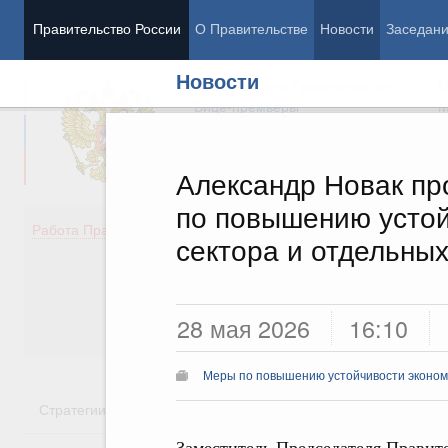
Правительство России
О Правительстве
Новости
Заседан
Новости
Председатель Правительства
М
Вице-премьеры
М
Александр Новак пр
по повышению усто
Демография
Занято
Работа Правительства
сектора и отдельны
Здоровье
Технол
Образование
Эконом
Культура
Финан
Общество
Социал
28 мая 2026
16:10
Государство
Меры по повышению устойчивости экономи
Стратегии
Государственные программы
Национальн
Заместитель Председателя Правит