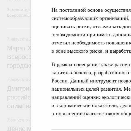
На постоянной основе осуществля
Заместитель Председателя Правительства Татьяна Голикова п
Всероссийского общественного движения «Волонтёры-медики»
системообразующих организаций. 
оценивать риски, отслеживать ди
7 августа, пятница
необходимости принимать дополн
7 августа 2026
,
Экономика городов. Городская среда
отметил необходимость повышенно
Марат Хуснуллин провёл заседание ком
в зоне высокого риска, и выработ
Всероссийского конкурса лучших проект
В рамках совещания также рассмо
городской среды
капитала бизнеса, разработанног
России. Данный инструмент позво
7 августа 2026
,
Отрасль информационных технологий
Дмитрий Чернышенко и Сергей Кравцов 
национальных целей развития. Ме
направлений оценки: экологическ
российскую сборную с победой на Межд
и экономические показатели, дело
олимпиаде по искусственному интеллект
в повышении благосостояния обще
7 августа 2026
,
Общие вопросы промышленной политики
Денис Мантуров посетил Ярославскую о