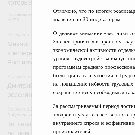
которых освобождаются от НДФЛ
Отмечено, что по итогам реализац
Постановление от 5 августа 2026 года
значения по 30 индикаторам.
№978
Отдельное внимание участники со
8 августа 2026
,
Отрасль информационных технологий
За счёт принятых в прошлом году
Михаил Мишустин дал поручения по итог
экономической активности отдель
конференции «Цифровая индустрия пр
уровня трудоустройства выпускни
России»
программам среднего профессиона
были приняты изменения в Трудов
8 августа 2026
,
Спорт высших достижений и массовый сп
на повышение гибкости трудовых 
Дмитрий Чернышенко и Михаил Дегтярёв
сохранении всех необходимых гара
россиян с Днём физкультурника
За рассматриваемый период дости
8 августа 2026
,
Социальные инновации. Некоммерческие ор
товаров и услуг отечественного п
Добровольчество и волонтёрство. Благотворительност
внутреннего спроса и эффективно
Татьяна Голикова поздравила волонтёров
производителей.
летием