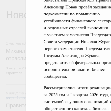
Александр Новак провёл заседани
Новости
подкомиссии по повышению
устойчивости финансового сектор
и отдельных отраслей экономики
с участием заместителя Председат
Совета Федерации Николая Журав
1 час назад
,
Регулирование в сфере строительства
первого заместителя Председателя
Михаил Мишустин поздравил работников
Госдумы Александра Жукова,
отрасли с профессиональным празднико
представителей федеральных орга
исполнительной власти, бизнес-
9 августа 2026 года отмечается профессиональный праздник –
строителя.
сообщества.
Вчера
Рассматривались итоги реализаци
8 августа 2026
,
Государственная политика в сфере научны
за 2025 год и I квартал 2026 год
разработок
системообразующих организаций и 
Правительство расширило перечень пре
общественного капитала бизнеса.