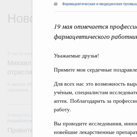
Фармацевтическая и медицинская промы
Новости
19 мая отмечается професси
фармацевтического работни
6 часов назад
,
Регулирование в сфере строительства
Уважаемые друзья!
Михаил Мишустин поздравил работников
Примите мои сердечные поздравле
отрасли с профессиональным празднико
Для всех нас это возможность выр
9 августа 2026 года отмечается профессиональный праздник –
строителя.
учёным, специалистам исследоват
аптек. Поблагодарить за професс
Вчера
работу.
8 августа 2026
,
Государственная политика в сфере научны
разработок
Вы проводите исследования, инно
Правительство расширило перечень пре
новейшие лекарственные препарат