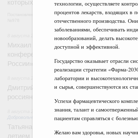
которых освобождаются от НДФЛ
технологии, осуществляете контро
процентов лекарств, входящих в 
Постановление от 5 августа 2026 года
отечественного производства. Он
№978
заболеваниями, обеспечивать инд
8 августа 2026
,
Отрасль информационных технологий
новообразований, делать высоко
Михаил Мишустин дал поручения по итог
доступной и эффективной.
конференции «Цифровая индустрия пр
Государство оказывает отрасли си
России»
реализации стратегии «Фарма-203
лаборатории и высокотехнологичн
8 августа 2026
,
Спорт высших достижений и массовый сп
и сырья, совершенствуются их ста
Дмитрий Чернышенко и Михаил Дегтярёв
россиян с Днём физкультурника
Успехи фармацевтического комплек
знания, талант и самоотверженны
8 августа 2026
,
Социальные инновации. Некоммерческие ор
пациентам справляться с болезнью
Добровольчество и волонтёрство. Благотворительност
Татьяна Голикова поздравила волонтёров
Желаю вам здоровья, новых научн
летием