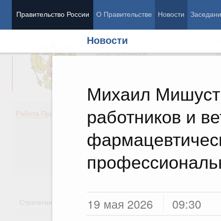
Правительство России
О Правительстве
Новости
Заседан
Новости
Председатель Правительства
М
Вице-премьеры
М
Михаил Мишуст
работников и в
Демография
Занято
Работа Правительства
Здоровье
Технол
Образование
Эконом
фармацевтическ
Культура
Финан
Общество
Социал
профессиональ
Государство
19 мая 2026
09:30
Стратегии
Государственные программы
Национальн