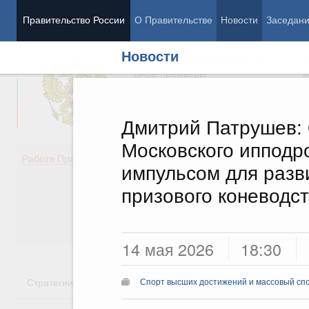
Правительство России
О Правительстве
Новости
Заседан
Новости
Председатель Правительства
М
Вице-премьеры
М
Дмитрий Патрушев:
Московского иппод
Демография
Занято
Работа Правительства
импульсом для разв
Здоровье
Технол
Образование
Эконом
призового коневодс
Культура
Финан
Общество
Социал
Государство
14 мая 2026
18:30
Стратегии
Государственные программы
Национальн
Спорт высших достижений и массовый сп