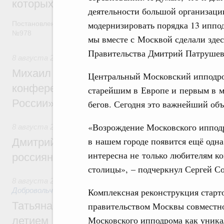
которых освобождаются от НДФЛ
деятельности большой организаци
модернизировать порядка 13 иппод
Постановление от 5 августа 2026 года
№978
мы вместе с Москвой сделали здес
Правительства Дмитрий Патрушев
8 августа 2026
,
Отрасль информационных технологий
Михаил Мишустин дал поручения по итог
Центральный Московский ипподром
конференции «Цифровая индустрия пр
старейшим в Европе и первым в 
России»
бегов. Сегодня это важнейший объ
«Возрождение Московского ипподр
8 августа 2026
,
Спорт высших достижений и массовый сп
в нашем городе появится ещё одна
Дмитрий Чернышенко и Михаил Дегтярёв
интересна не только любителям ко
россиян с Днём физкультурника
столицы», – подчеркнул Сергей С
8 августа 2026
,
Социальные инновации. Некоммерческие ор
Комплексная реконструкция старто
Добровольчество и волонтёрство. Благотворительност
Татьяна Голикова поздравила волонтёров
правительством Москвы совместно
Московского ипподрома как уникал
летием