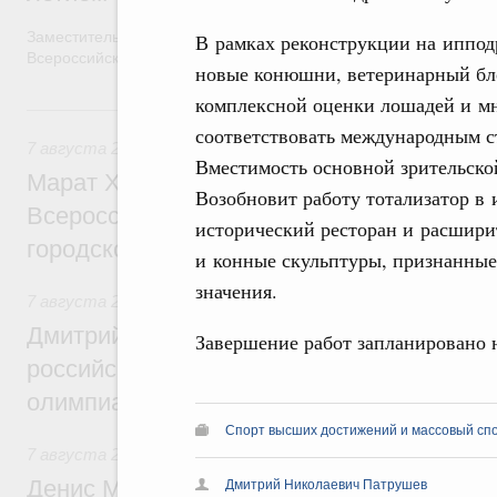
Заместитель Председателя Правительства Татьяна Голикова п
В рамках реконструкции на иппод
Всероссийского общественного движения «Волонтёры-медики»
новые конюшни, ветеринарный бло
комплексной оценки лошадей и мно
7 августа, пятница
соответствовать международным с
7 августа 2026
,
Экономика городов. Городская среда
Вместимость основной зрительской
Марат Хуснуллин провёл заседание ком
Возобновит работу тотализатор в 
Всероссийского конкурса лучших проект
исторический ресторан и расшири
городской среды
и конные скульптуры, признанные
значения.
7 августа 2026
,
Отрасль информационных технологий
Дмитрий Чернышенко и Сергей Кравцов 
Завершение работ запланировано н
российскую сборную с победой на Межд
олимпиаде по искусственному интеллект
Спорт высших достижений и массовый сп
7 августа 2026
,
Общие вопросы промышленной политики
Денис Мантуров посетил Ярославскую о
Дмитрий Николаевич Патрушев