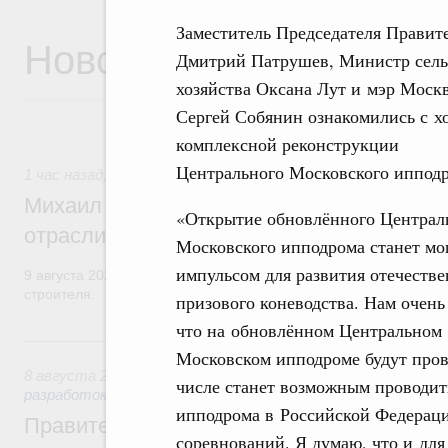
Заместитель Председателя Правит
Новости
Дмитрий Патрушев, Министр сель
хозяйства Оксана Лут и мэр Моск
Сергей Собянин ознакомились с х
комплексной реконструкции
Центрального Московского ипподр
1 час назад
,
Регулирование в сфере строительства
Михаил Мишустин поздравил работников
«Открытие обновлённого Централ
отрасли с профессиональным празднико
Московского ипподрома станет м
импульсом для развития отечестве
9 августа 2026 года отмечается профессиональный праздник –
строителя.
призового коневодства. Нам очень
что на обновлённом Центральном
Вчера
Московском ипподроме будут пров
8 августа 2026
,
Государственная политика в сфере научны
числе станет возможным проводит
разработок
ипподрома в Российской Федераци
Правительство расширило перечень пре
соревнований. Я думаю, что и для