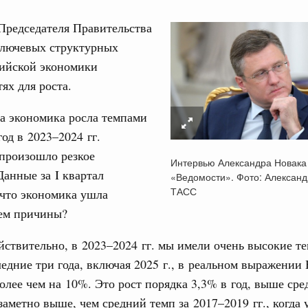
Председателя Правительства
ключевых структурных
сийской экономики
ях для роста.
Кален
а экономика росла темпами
од в 2023–2024 гг.
тных трассах открылись
жного сервиса
ПН
 произошло резкое
Интервью Александра Новака 
Данные за I квартал
«Ведомости». Фото: Александ
ции
ТАСС
 что экономика ушла
о итогам стратегической сессии о
вления научно-технологическим развитием
чем причины?
3
Вчера
ствительно, в 2023–2024 гг. мы имели очень высокие те
10
тво
ледние три года, включая 2025 г., в реальном выражении
17
 объектов ЖКХ обновлено в России при участии
олее чем на 10%. Это рост порядка 3,3% в год, выше ср
заметно выше, чем средний темп за 2017–2019 гг., когда 
24