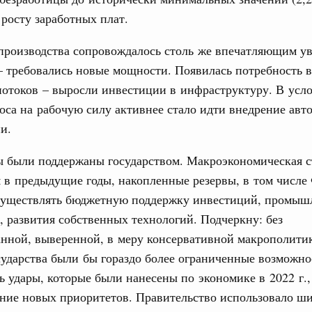
 росту заработных плат.
ренции
производства сопровождалось столь же впечатляющим у
неральным директором АНО «Агентство
 требовались новые мощности. Появилась потребность в
одвижению новых проектов» Светланой
отоков – выросли инвестиции в инфраструктуру. В усл
оса на рабочую силу активнее стало идти внедрение авт
лючевые направления работы АСИ в контексте
иональных целей развития, в том числе реализация
и.
учшению инвестиционного климата, разработка
дарта общественного капитала, развитие креативной
ы были поддержаны государством. Макроэкономическая с
же речь шла о проектах в сферах демографии и
ельно обсуждались вопросы сотрудничества со странами
 в предыдущие годы, накопленные резервы, в том числе
существлять бюджетную поддержку инвестиций, промыш
августа, вторник
, развития собственных технологий. Подчеркну: без
анной, выверенной, в меру консервативной макрополити
убернатором Мурманской области Андреем
осударства были бы гораздо более ограниченные возможно
 удары, которые были нанесены по экономике в 2022 г.,
ние новых приоритетов. Правительство использовало ш
ного комплекса