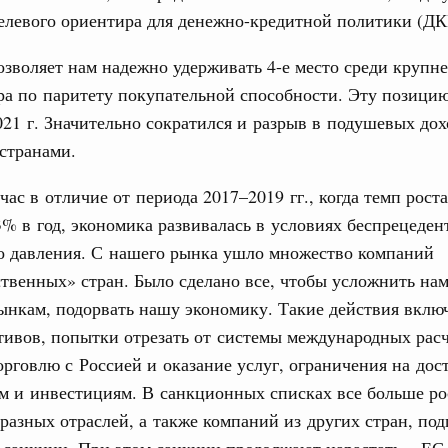
елевого ориентира для денежно-кредитной политики (ДК
орий. ОЭЗ. ТОР. Моногорода
е по реализации проектов института
31
льном округе
озволяет нам надежно удерживать 4-е место среди круп
а по паритету покупательной способности. Эту позици
С помощь
021 г. Значительно сократился и разрыв в подушевых дох
осуществ
 фестиваль молодёжи сформировал целое
Для поиск
странами.
 на себя ответственность за будущее
сервисо
труктура для жизни»
час в отличие от периода 2017–2019 гг., когда темп рост
Выбра
даний на юге России вырос почти на треть
3% в год, экономика развивалась в условиях беспрецеден
пери
о давления. С нашего рынка ушло множество компаний
ровая система. Недвижимость. Оценочная деятельность
Архи
твенных» стран. Было сделано все, чтобы усложнить нам
равкомиссии в управление «ДОМ.РФ»
регионах
ынкам, подорвать нашу экономику. Такие действия вклю
тивов, попытки отрезать от системы международных рас
Подпи
орговлю с Россией и оказание услуг, ограничения на дос
туризм в России вырос на 4,3%, въездной –
м и инвестициям. В санкционных списках все больше р
Ежеднев
разных отраслей, а также компаний из других стран, по
оплива
Email