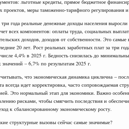
рументов: льготные кредиты, прямое бюджетное финанси
ю встречу с губернатором Ленинградской
 проектов, меры таможенно-тарифного регулирования и 
тво
 три года реальные денежные доходы населения выросли 
едеральном округе качество коммунальных
счет всех компонентов: оплаты труда, социальных выплат
6 тысяч человек
ельских доходов, доходов от собственности. Это самые
ные услуги
ледние 20 лет. Рост реальных заработных плат за три год
ервисов «жизненные ситуации» дополнены
 числе 4,4% в 2025 г. Бедность снизилась до минимальн
 значений – 6,7% по результатам 2025 г.
ассовый спорт
читывать, что экономическая динамика циклична – посл
деля спорта впервые пройдут в рамках
ржава»
та всегда идет корректировка, часто сопровождаемая стр
1
ией. Это нормальный этап для экономики. Важно особен
влению рисками, чтобы смягчить последствия и обеспечи
ход к сбалансированному экономическому росту.
Показать еще
кие структурные вызовы сейчас самые значимые?