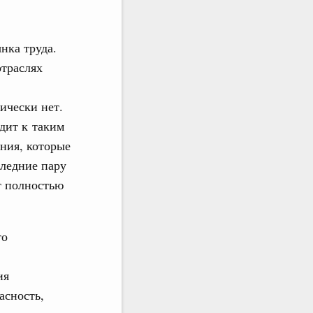
нка труда.
отраслях
ически нет.
дит к таким
ения, которые
следние пару
т полностью
то
ия
асность,