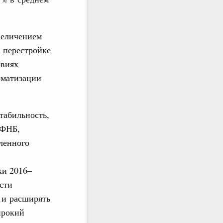
величением
 перестройке
овиях
оматизации
табильность,
 ФНБ,
ленного
ки 2016–
сти
 и расширять
ирокий