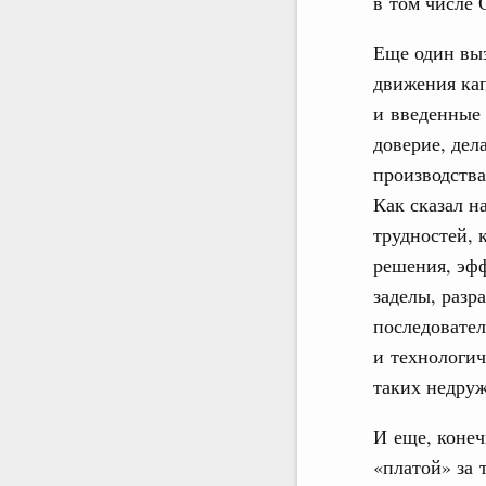
в том числе 
Еще один выз
движения кап
и введенные
доверие, де
производства
Как сказал н
трудностей, 
решения, эф
заделы, раз
последовате
и технологи
таких недру
И еще, конеч
«платой» за 