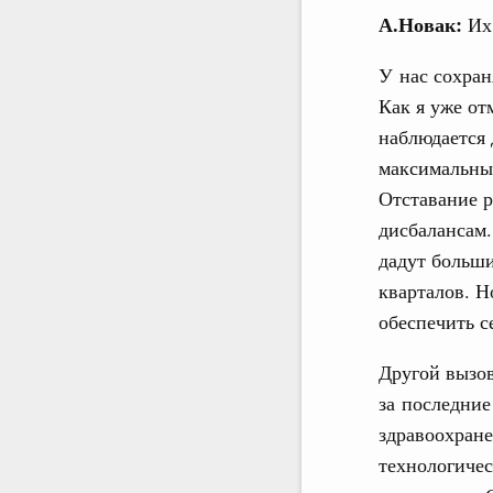
А.Новак:
Их 
У нас сохран
Как я уже от
наблюдается 
максимальных
Отставание р
дисбалансам.
дадут больши
кварталов. Н
обеспечить с
Другой вызов
за последние
здравоохране
технологичес