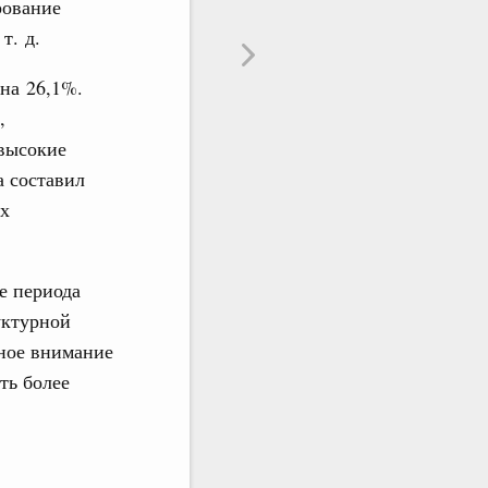
рование
т. д.
на 26,1%.
,
 высокие
а составил
ых
е периода
уктурной
ное внимание
ть более