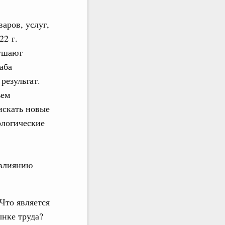
аров, услуг,
22 г.
рушают
аба
результат.
ъем
искать новые
ологические
 влиянию
Что является
ынке труда?