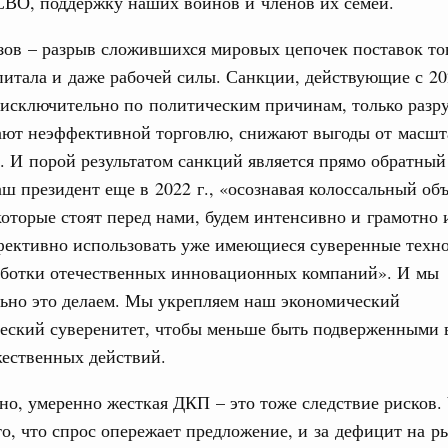
СВО, поддержку наших воинов и членов их семей.
ов – разрыв сложившихся мировых цепочек поставок тов
итала и даже рабочей силы. Санкции, действующие с 20
 исключительно по политическим причинам, только раз
лают неэффективной торговлю, снижают выгоды от масшт
. И порой результатом санкций является прямо обратный 
аш президент еще в 2022 г., «осознавая колоссальный об
которые стоят перед нами, будем интенсивно и грамотно 
фективно использовать уже имеющиеся суверенные техн
работки отечественных инновационных компаний». И мы
льно это делаем. Мы укрепляем наш экономический
ческий суверенитет, чтобы меньше быть подверженными
жественных действий.
но, умеренно жесткая ДКП – это тоже следствие рисков. 
то, что спрос опережает предложение, и за дефицит на р