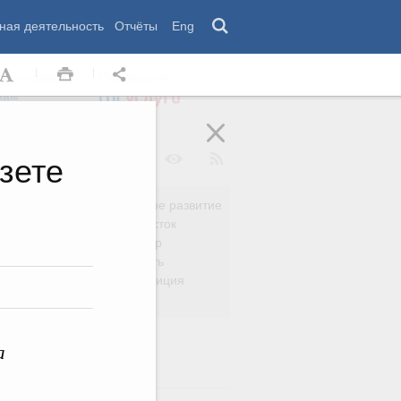
ная деятельность
Отчёты
Eng
 комиссии
Обращения
нам
зете
Региональное развитие
да
Дальний Восток
вязь
Россия и мир
Безопасность
сть
Право и юстиция
яйство
а