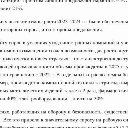
санкции. При этом санкции продолжают нарастать – ЕС 
ие по ситуации на топливном рынке
товит 21-й.
ья
ы комплексного развития территорий в
иях высокие темпы роста 2023–2024 гг. были обеспечен
ализованы в городах ДНР
о стороны спроса, и со стороны предложения.
Email
руда и поддержки занятости
ся спрос в условиях ухода иностранных компаний и ув
о итогам стратегической сессии,
в импортозамещении создал возможности для роста внут
дительности труда
 практически во всех отраслях – от станкостроения до т
ающей промышленности объемы производства в 2025 г. 
ограмма Спортивных игр ВЭФ-2026
 по сравнению с 2022 г. В отдельных отраслях темпы б
ер, производство компьютерной техники за три года вы
ческое благополучие»
финансирования Омской области в рамках
товых металлических изделий также в 2 раза, фармацевти
оздух»
на 40%, электрооборудования – почти на 30%.
067-р
слях, работающих на оборону и безопасность, существе
. Все это привело к значительному спросу на рабочую си
флот для Северного морского пути будет
безработицы до исторически минимальных значений (2,