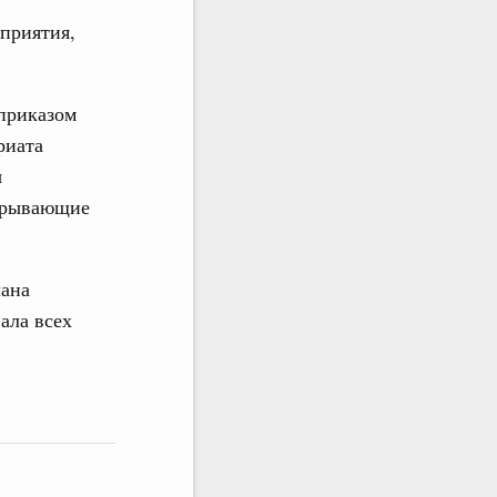
приятия,
приказом
риата
ы
скрывающие
лана
ала всех