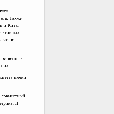
кого
тета. Также
и и Китая
пективных
арстане
дарственных
и них:
ситета имени
– совместный
терины II