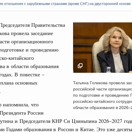
ие отношения с зарубежными странами (кроме СНГ) на двусторонней основе
Председателя Правительства
кова провела заседание
асти организационного
Кален
подготовке и проведению
среда
ско-китайского
ик» завершил строительство и реконструкцию
ПН
ва в области образования
годах. В повестке –
ция их последствий
Татьяна Голикова пр
 плана основных
Татьяна Голикова провела за
ние правкомиссии по ликвидации последствий
заседание российско
российской части организаци
.
ском проливе
3
организационного ко
по подготовке и проведению 
подготовке и прове
российско-китайского сотрудн
вание
р напомнила, что
10
Годов российско-кит
области образования в 2026–
 рекорд по числу заявлений от абитуриентов
Президента России
сотрудничества в об
екта «Профессионалитет»
17
утина и Председателя КНР Си Цзиньпина 2026–2027 год
образования в 2026
годах
и Годами образования в России и Китае. Это уже десяты
. Интеграция на пространстве СНГ
24