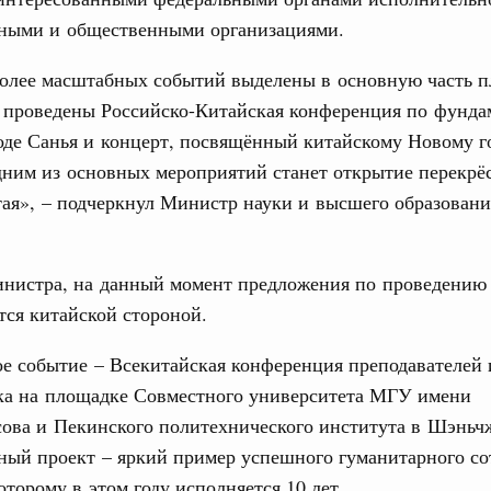
е Правительственной комиссии по
ьными и общественными организациями.
олее масштабных событий выделены в основную часть пл
тельства
иальных объектов федерального значения
 проведены Российско-Китайская конференция по фунд
о заказчика»
оде Санья и концерт, посвящённый китайскому Новому г
Email
дним из основных мероприятий станет открытие перекрё
труктура для жизни»
ая», – подчеркнул Министр науки и высшего образован
орожных участков, ведущих к спортивным
о нацпроекту «Инфраструктура для жизни»
инистра, на данный момент предложения по проведению
вцов и руководитель Росмолодёжи Григорий
тся китайской стороной.
ов проекта «Кольцо открытий»
е событие – Всекитайская конференция преподавателей 
юз. Интеграция на пространстве СНГ
тельственного совета в узком составе
ыка на площадке Совместного университета МГУ имени
ова и Пекинского политехнического института в Шэньч
рубежными странами (кроме СНГ) на двусторонней основе
ный проект – яркий пример успешного гуманитарного со
 встречу с Министром промышленности,
которому в этом году исполняется 10 лет.
рана Мохаммадом Атабаком