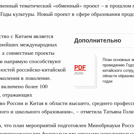
о итогам заседания Евразийского
6 апреля 2026
твенный тематический «обменный» проект – в прошлом 
Годы культуры. Новый проект в сфере образования прод
31
. Интеграция на пространстве СНГ
ительственного совета в расширенном
С помощь
тво с Китаем является
осуществ
Дополнительно
Для поиск
жнейших международных
едания актуальные задачи углубления интеграции, в том
сервисо
нствование кооперации в области таможенного
 а совместные проекты
и администрирования, развитие электронной торговли,
План основных м
ии напрямую способствуют
родовольственной безопасности, цифровизация грузовых
Выбра
проведению Годо
PDF
ых перевозок, формирование общего финансового
пери
ностей российско-китайской
китайского сотру
262Kb
области образов
коления в поколение.
Архи
годах
 включено более 100
. Интеграция на пространстве СНГ
, отражающих
 во встрече Президента Киргизии Садыра
участников заседания Евразийского
во России и Китая в области высшего, среднего професс
Подпи
ого и школьного образования», – отметила Татьяна Гол
Вчера
Ежеднев
а, что план мероприятий подготовлен Минобрнауки Росс
политики
Email
аинтересованными федеральными органами исполнительно