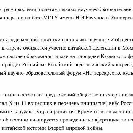
 объектов ЖКХ обновлено в России при участии
нтра управления полётами малых научно-образовательны
 аппаратов на базе МГТУ имени Н.Э.Баумана и Универси
орий. ОЭЗ. ТОР. Моногорода
е по реализации проектов института
льном округе
сть федеральной повестки составляют научные и общес
 в апреле ожидается участие китайской делегации в Мос
м салоне образования, в мае на площадке Казанского ф
 фестиваль молодёжи сформировал целое
 на себя ответственность за будущее
 пройдёт Российско-Китайский педагогический конгресс,
ый научно-образовательный форум «На перекрёстке куль
труктура для жизни»
.
даний на юге России вырос почти на треть
1
л плана состоит из предложений общественных организа
ад (9 из 11 вошедших в перечень инициатив) внёс Росс
Показать еще
митет дружбы, мира и развития. Кроме того, совместно
м обществом планируется проведение конференции по и
и китайской истории Второй мировой войны.