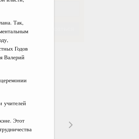
ана. Так,
Подписаться
аментальным
оду,
стных Годов
ия Валерий
Подписаться
 церемонии
и учителей
жэне. Этот
трудничества