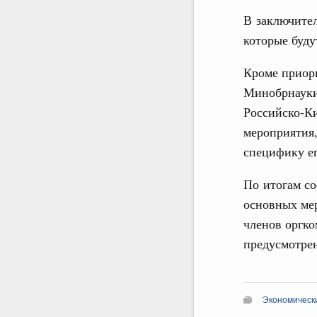
В заключител
которые буду
Кроме приор
Минобрнауки 
Российско-Ки
мероприятия
специфику е
По итогам со
основных мер
членов оргко
предусмотре
Экономическ