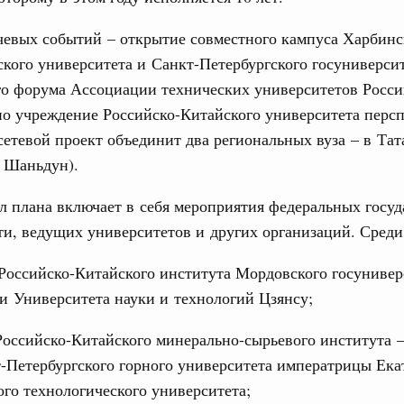
чевых событий – открытие совместного кампуса Харбинс
0 маршрутов научно-популярного туризма в
кого университета и Санкт-Петербургского госуниверси
ятилетия науки и технологий
го форума Ассоциации технических университетов Росси
но учреждение Российско-Китайского университета перс
 отношения со странами СНГ на двусторонней основе
 работе VIII Российско-Киргизского
сетевой проект объединит два региональных вуза – в Тат
сийско-Киргизской межрегиональной
 Шаньдун).
л плана включает в себя мероприятия федеральных госу
ти, ведущих университетов и других организаций. Сред
тных трассах открылись
жного сервиса
Российско-Китайского института Мордовского госунивер
овации
и Университета науки и технологий Цзянсу;
о итогам стратегической сессии о
вления научно-технологическим развитием
Российско-Китайского минерально-сырьевого института 
-Петербургского горного университета императрицы Ека
 августа, среда
го технологического университета;
тво