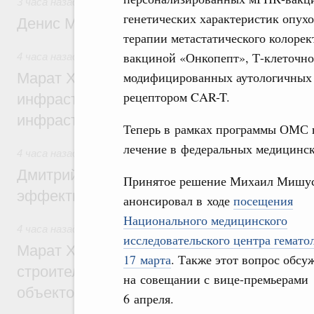
3 часа назад
,
Общие вопросы промышленной политики
генетических характеристик опух
Денис Мантуров посетил Ярославскую о
терапии метастатического колоре
вакциной «Онкопепт», Т-клеточно
4 часа назад
,
Бюджеты субъектов Федерации. Межбюдже
модифицированных аутологичных
Марат Хуснуллин: 15 объектов спортивн
рецептором CAR-T.
инфраструктуры построили и обновили б
инфраструктурным кредитам
Теперь в рамках программы ОМС п
лечение в федеральных медицинск
4 часа назад
,
Развитие сельских территорий
Дмитрий Патрушев: Синхронизация госп
Принятое решение Михаил Мишу
эффективность поддержки сельских тер
анонсировал в ходе
посещения
Национального медицинского
4 часа назад
,
Экономика городов. Городская среда
исследовательского центра гемато
Марат Хуснуллин: «Единый заказчик» з
17 марта
. Также этот вопрос обсу
строительство и реконструкцию более 3
на совещании с вице-премьерами
объектов
6 апреля.