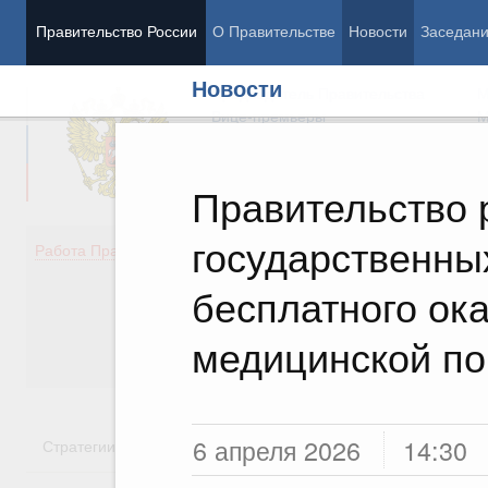
Правительство России
О Правительстве
Новости
Заседан
Новости
Председатель Правительства
М
Вице-премьеры
М
Правительство
государственны
Демография
Занято
Работа Правительства
Здоровье
Технол
Образование
Эконом
бесплатного ок
Культура
Финан
Общество
Социал
медицинской п
Государство
6 апреля 2026
14:30
Стратегии
Государственные программы
Национальн