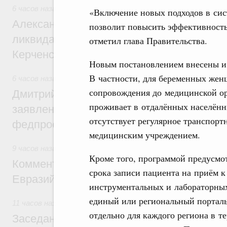
6 часов назад
,
Чрезвычайные ситуации и ликвидация их по
«Включение новых подходов в сис
Александр Козлов провёл заседание пра
позволит повысить эффективност
ликвидации последствий чрезвычайной с
отметил глава Правительства.
Керченском проливе
Новым постановлением внесены и
В частности, для беременных жен
6 часов назад
,
Среднее профессиональное образование
сопровождения до медицинской орг
Дмитрий Чернышенко: Установлен рекорд
проживает в отдалённых населённы
заявлений от абитуриентов колледжей и
отсутствует регулярное транспо
федпроекта «Профессионалитет»
медицинским учреждением.
9 часов назад
,
Евразийский экономический союз. Интеграц
Кроме того, программой предусмо
Комментарий Алексея Оверчука по итога
срока записи пациента на приём к
Евразийского межправительственного со
инструментальных и лабораторных 
единый или региональный порталы
11 часов назад
,
Евразийский экономический союз. Интегра
отдельно для каждого региона в 
Заседание Евразийского межправительст