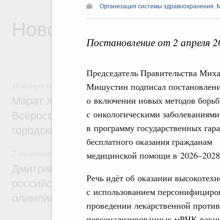
Организация системы здравоохранения. 
Новости
Постановление от 2 апреля 
Председатель Правительства Мих
Мишустин подписал постановлен
10 минут назад
,
Экономика городов. Городская среда
о включении новых методов борь
Марат Хуснуллин провёл заседание ком
с онкологическими заболеваниями
Всероссийского конкурса лучших проект
в программу государственных гар
городской среды
бесплатного оказания гражданам
2 часа назад
,
Отрасль информационных технологий
медицинской помощи в 2026–2028 
Дмитрий Чернышенко и Сергей Кравцов 
Речь идёт об оказании высокоте
российскую сборную с победой на Межд
с использованием персонифициров
олимпиаде по искусственному интеллект
проведении лекарственной проти
персонализированных мРНК-вакцин