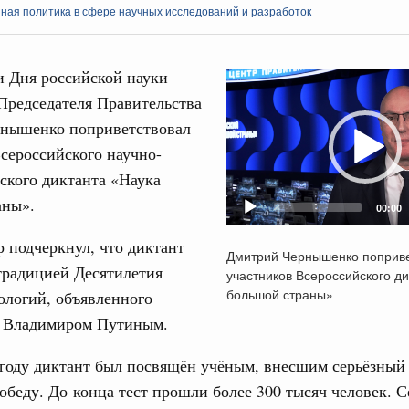
ная политика в сфере научных исследований и разработок
и Дня российской науки
Video
Председателя Правительства
Player
нышенко поприветствовал
Кален
сероссийского научно-
ре научных исследований и разработок
ского диктанта «Наука
нь премий, лауреаты которых освобождаются
ПН
аны».
00:00
978
 подчеркнул, что диктант
Дмитрий Чернышенко поприве
традицией Десятилетия
участников Всероссийского д
логий
3
большой страны»
ологий, объявленного
по итогам XI конференции «Цифровая
»
 Владимиром Путиным.
10
ссовый спорт
году диктант был посвящён учёным, внесшим серьёзный
17
гтярёв поздравили россиян с Днём
беду. До конца тест прошли более 300 тысяч человек. Се
24