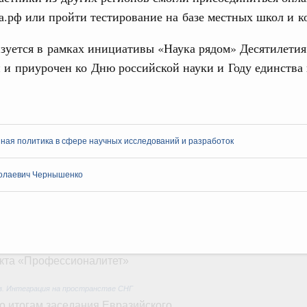
ортивной инфраструктуры построили и
а.рф или пройти тестирование на базе местных школ и к
урным кредитам
зуется в рамках инициативы «Наука рядом» Десятилетия
 и приурочен ко Дню российской науки и Году единства
ия госпрограмм повысит эффективность
Email
реда
ик» завершил строительство и реконструкцию
ная политика в сфере научных исследований и разработок
идация их последствий
олаевич Чернышенко
ние правкомиссии по ликвидации последствий
ском проливе
азование
 рекорд по числу заявлений от абитуриентов
екта «Профессионалитет»
юз. Интеграция на пространстве СНГ
о итогам заседания Евразийского