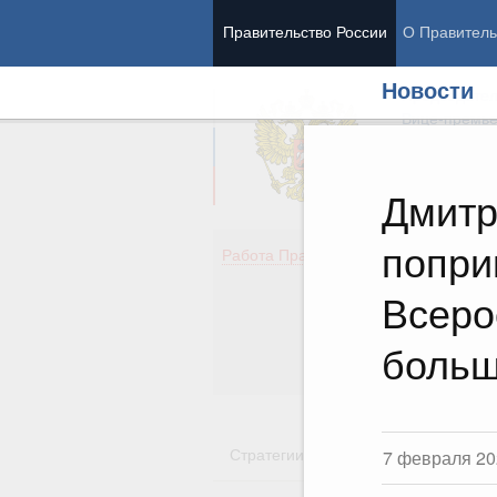
Правительство России
О Правитель
Новости
Председател
Вице-премь
Дмитр
попри
Де
Работа Правительства
Здо
Обр
Всеро
Кул
Об
больш
Гос
Стратегии
Государственные пр
7 февраля 20