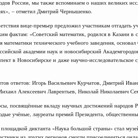
одов России, мы также вспоминаем о наших великих исс
рческие организации. Добровольчество и волонтёрство.
иях», – отметил Дмитрий Чернышенко.
31
онтёров-медиков с 10-летием
етствия вице-премьер предложил участникам отгадать уч
а Татьяна Голикова поздравила участников
С помощь
им фактам: «Советский математик, родился в Казани в 
 «Волонтёры-медики» с 10-летним юбилеем.
осуществ
я математики технического учебного заведения, основал
Для поиск
Вчера
сервисо
ссийской академии наук и новосибирский Академгородо
пект в Новосибирске и даже научно-исследовательское с
реда
Выбра
ие комиссии Всероссийского конкурса лучших
пери
ды
тов ответов: Игорь Васильевич Курчатов, Дмитрий Ива
Архи
ологий
Михаил Алексеевич Лаврентьев, Николай Николаевич Се
авцов поздравили российскую сборную с
иаде по искусственному интеллекту
осы, посвящённые вкладу научных достижений народов Р
Подпи
одые учёные, лауреаты премий Президента, общественны
политики
скую область
Ежеднев
 площадкой диктанта «Наука большой страны» стал музе
Email
и. Межбюджетные отношения
астники из других регионов смогли присоединиться онла