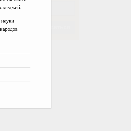
олледжей.
 науки
Подписаться
 народов
Подписаться