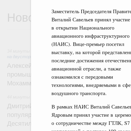
Заместитель Председателя Правит
Новости
Виталий Савельев принял участие
в открытии Национального
авиационного инфраструктурного 
(НАИС). Вице-премьер посетил
выставку, на которой представле
34 минуты назад
,
Экономические отношения с зарубежным
на двусторонней основе
последние достижения отечествен
Алексей Оверчук провёл рабочую встреч
авиационной отрасли, а также
промышленности, недропользования и т
ознакомился с передовыми
Мохаммадом Атабаком
технологиями, внедряемыми в сфе
воздушного транспорта.
44 минуты назад
,
Внутренний и въездной туризм
Дмитрий Чернышенко: Порядка 110 марш
В рамках НАИС Виталий Савельев
Ядровым принял участие в церемо
популярного туризма в 35 регионах созд
о сотрудничестве между ГТЛК, S7
Десятилетия науки и технологий
корпорацией о поставке 100 средн