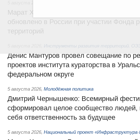
5 августа 2026
,
Жилищно-коммунальное хозяйство
Марат Хуснуллин: Более 4,3 тыс. объек
обновлено в России при участии Фонда 
территорий
5 августа 2026
,
Инструменты развития территорий. ОЭЗ.
Денис Мантуров провёл совещание по р
проектов института кураторства в Ураль
федеральном округе
5 августа 2026
,
Молодёжная политика
Дмитрий Чернышенко: Всемирный фести
сформировал целое сообщество людей, 
себя ответственность за будущее
5 августа 2026
,
Национальный проект «Инфраструктура д