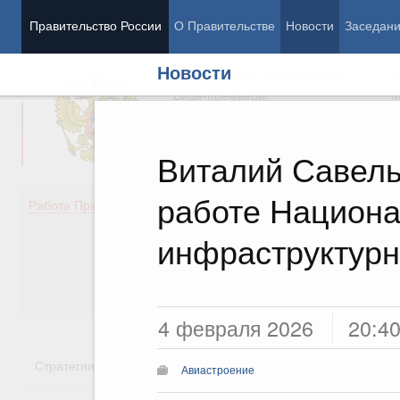
Правительство России
О Правительстве
Новости
Заседан
Новости
Председатель Правительства
М
Вице-премьеры
М
Виталий Савель
работе Национа
Демография
Занято
Работа Правительства
Здоровье
Технол
Образование
Эконом
инфраструктурн
Культура
Финан
Общество
Социал
Государство
4 февраля 2026
20:4
Стратегии
Государственные программы
Национальн
Авиастроение