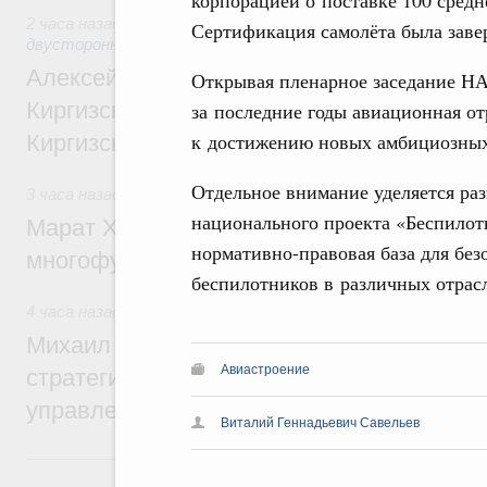
2 часа назад
,
Экономические и гуманитарные отношения с
Сертификация самолёта была завер
двусторонней основе
Алексей Оверчук принял участие в работе
Открывая пленарное заседание НА
Киргизского экономического форума и XII
за последние годы авиационная от
к достижению новых амбициозных
Киргизской межрегиональной конференц
Отдельное внимание уделяется ра
3 часа назад
,
Дорожное хозяйство
национального проекта «Беспилот
Марат Хуснуллин: На двух скоростных т
нормативно-правовая база для бе
многофункциональные зоны дорожного с
беспилотников в различных отрас
4 часа назад
,
Технологическое развитие. Инновации
Михаил Мишустин дал поручения по ито
Авиастроение
стратегической сессии о совершенствов
управления научно-технологическим раз
Виталий Геннадьевич Савельев
Вчера