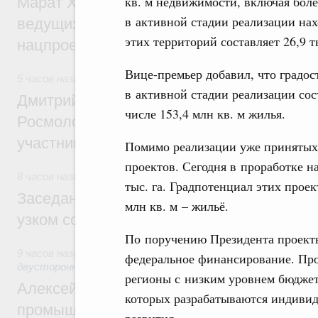
кв. м недвижимости, включая более
Марат Хуснуллин: Порядка 200 дорожных
в активной стадии реализации нах
ведущих к спортивным объектам, обновят
этих территорий составляет 26,9 т
нацпроекту «Инфраструктура для жизни
Вице-премьер добавил, что градо
5 часов назад
,
Молодёжная политика
в активной стадии реализации сос
Дмитрий Чернышенко, Сергей Кравцов и
числе 153,4 млн кв. м жилья.
Росмолодёжи Григорий Гуров поприветс
участников проекта «Кольцо открытий»
Помимо реализации уже принятых 
проектов. Сегодня в проработке н
8 часов назад
,
Евразийский экономический союз. Интеграц
тыс. га. Градпотенциал этих проек
Заседание Евразийского межправительст
млн кв. м – жильё.
узком составе
По поручению Президента проект
9 часов назад
,
Экономические отношения с зарубежными ст
федеральное финансирование. Про
двусторонней основе
регионы с низким уровнем бюджет
Алексей Оверчук провёл рабочую встреч
которых разрабатываются индиви
промышленности, недропользования и т
развития.