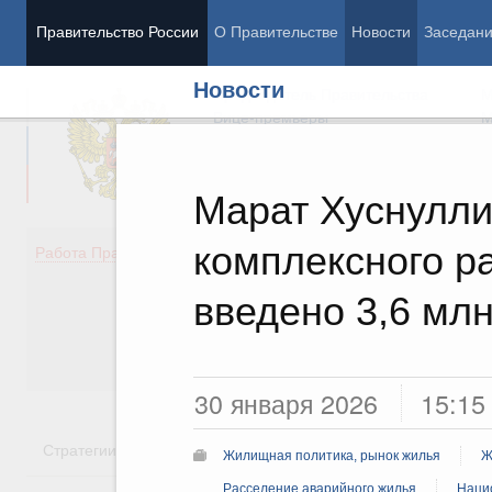
Правительство России
О Правительстве
Новости
Заседан
Новости
Председатель Правительства
М
Вице-премьеры
М
Марат Хуснулли
комплексного р
Демография
Занято
Работа Правительства
Здоровье
Технол
Образование
Эконом
введено 3,6 мл
Культура
Финан
Общество
Социал
Государство
30 января 2026
15:15
Стратегии
Государственные программы
Национальн
Жилищная политика, рынок жилья
Ж
Расселение аварийного жилья
Наци