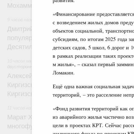
Мохаммадом Атабаком
«Финансирование предоставляется
9 часов назад
,
Внутренний и въездной туризм
с возведением жилых домов преду
Дмитрий Чернышенко: Порядка 110 марш
объектов социальной, транспортн
популярного туризма в 35 регионах созд
субсидиям, по итогам 2025 года за
Десятилетия науки и технологий
детских садов, 5 школ, 6 дорог и 
в рамках реализации таких проект
10 часов назад
,
Экономические и гуманитарные отношения
м жилья», – сказал первый замми
двусторонней основе
Ломакин.
Алексей Оверчук принял участие в работе
Киргизского экономического форума и XII
Ещё одна важная социальная задач
Киргизской межрегиональной конференц
территорий, – это расселение неп
«Фонд развития территорий как о
11 часов назад
,
Дорожное хозяйство
из аварийного жилья частично воз
Марат Хуснуллин: На двух скоростных т
цели в проектах КРТ. Сейчас рас
многофункциональные зоны дорожного с
жилищного фонда по проектам КРТ