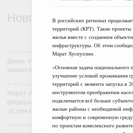
Новости
В российских регионах продолжае
территорий (КРТ). Такие проекты
жилья вместе с созданием объект
инфраструктуры. Об этом сообщил
2 часа назад
,
Общие вопросы промышленной политики
Марат Хуснуллин.
Денис Мантуров провёл заседание Прав
«Основная задача национального 
комиссии по промышленности
улучшение условий проживания г
территорий с момента запуска в 2
4 часа назад
,
Регулирование в сфере строительства
инструментом преображения насел
Марат Хуснуллин: Более 130 социальных
подключается всё больше субъекто
федерального значения построено под к
жилые районы с необходимой инфр
«Единого заказчика»
комфортную и современную среду
по проектам комплексного развит
4 часа назад
,
Национальный проект «Инфраструктура для