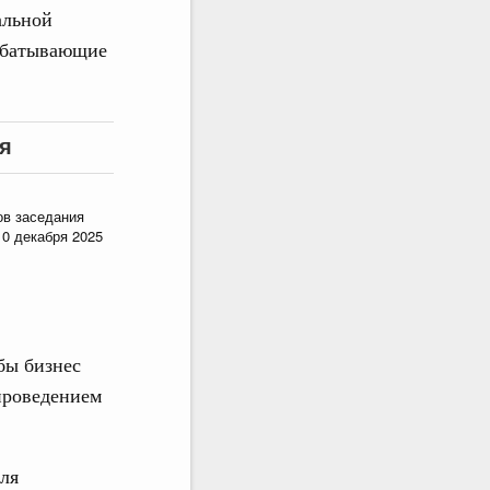
альной
рабатывающие
я
ов заседания
10 декабря 2025
бы бизнес
проведением
для