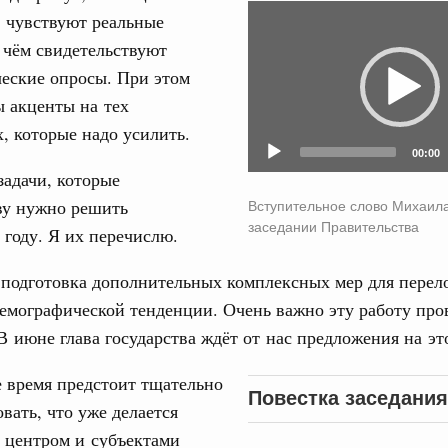
Video
 чувствуют реальные
ортивной инфраструктуры построили и
Player
урным кредитам
31
 чём свидетельствуют
еские опросы. При этом
 акценты на тех
С помощь
ия госпрограмм повысит эффективность
осуществ
, которые надо усилить.
Для поиск
00:00
сервисо
реда
адачи, которые
ик» завершил строительство и реконструкцию
ву нужно решить
Вступительное слово Михаил
Выбра
заседании Правительства
пери
году. Я их перечислю.
идация их последствий
Архи
 подготовка дополнительных комплексных мер для перел
ние правкомиссии по ликвидации последствий
ском проливе
емографической тенденции. Очень важно эту работу про
В июне глава государства ждёт от нас предложения на это
азование
Подпи
 рекорд по числу заявлений от абитуриентов
 время предстоит тщательно
екта «Профессионалитет»
Повестка заседания
Ежеднев
вать, что уже делается
юз. Интеграция на пространстве СНГ
Email
 центром и субъектами