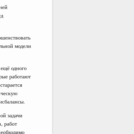
ней
ед
ршенствовать
альной модели
 ещё одного
рые работают
старается
ическую
дисбалансы.
ой задачи
, работ
необходимо