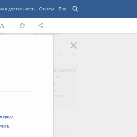
ная деятельность
Отчёты
Eng
 комиссии
Обращения
нам
Региональное развитие
да
Дальний Восток
вязь
Россия и мир
Безопасность
сть
Право и юстиция
яйство
я среда
лекса