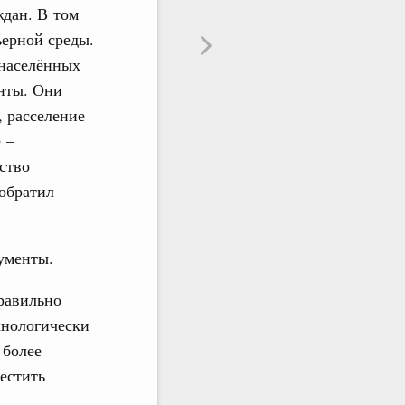
ждан. В том
ьерной среды.
 населённых
нты. Они
, расселение
 –
ство
обратил
ументы.
равильно
хнологически
 более
местить