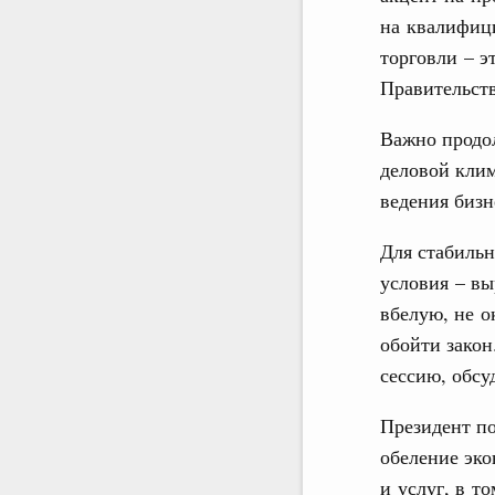
на квалифиц
торговли – э
Правительст
Важно продо
деловой клим
ведения биз
Для стабильн
условия – в
вбелую, не о
обойти закон
сессию, обсу
Президент по
обеление эко
и услуг, в т