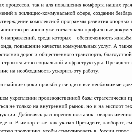
х процессов, так и для повышения комфорта наших гра
нений в жилищно-коммунальной сфере, создании безбар
0 маршрутов научно-популярного туризма в
 утверждение комплексной программы развития опорных
ятилетия науки и технологий
льшинство регионов уже согласовали профильные докуме
 отношения со странами СНГ на двусторонней основе
6 направлений, среди которых – обеспеченность жильём
 работе VIII Российско-Киргизского
онда, повышение качества коммунальных услуг. А также
сийско-Киргизской межрегиональной
стояния дорог и общественного транспорта, благоустрой
 строительство социальной инфраструктуры. Президент 
ние на необходимость ускорить эту работу.
тных трассах открылись
жного сервиса
ратчайшие сроки просьба утвердить все необходимые док
1
шем укреплении производственной базы стратегически п
ься не только на внутренний рынок, но и на экспорт те
Показать еще
укции. Добиваясь расширения поставок товаров именно
едела. В импорте же, как указал Президент, наоборот, с
остую продукцию, чтобы стимулировать в России спрос