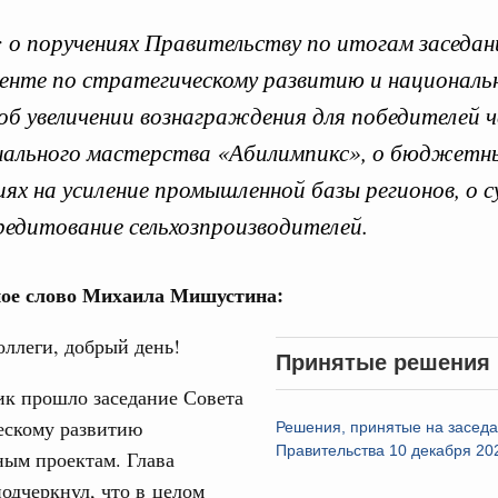
: о поручениях Правительству по итогам заседа
енте по стратегическому развитию и национал
об увеличении вознаграждения для победителей 
нального мастерства «Абилимпикс», о бюджетн
Кален
иях на усиление промышленной базы регионов, о с
августа, пятница
редитование сельхозпроизводителей.
реда
ПН
ие комиссии Всероссийского конкурса лучших
ды
ое слово Михаила Мишустина:
ологий
3
ллеги, добрый день!
авцов поздравили российскую сборную с
Принятые решения
иаде по искусственному интеллекту
ик прошло заседание Совета
10
политики
ескому развитию
Решения, принятые на засед
17
скую область
Правительства 10 декабря 20
ным проектам. Глава
подчеркнул, что в целом
и. Межбюджетные отношения
24