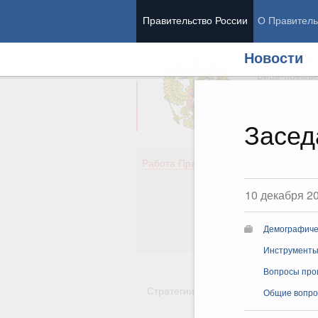
Правительство России
О Правитель
Новости
Председател
Вице-премь
Засед
Де
Работа Правительства
Здо
Обр
10 декабря 2
Кул
Об
Демографиче
Гос
Инструменты 
Вопросы про
Стратегии
Государственные пр
Общие вопро