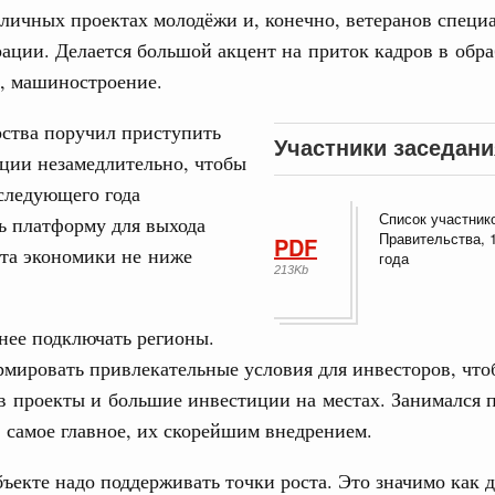
е Правительственной комиссии по
зличных проектах молодёжи и, конечно, ветеранов специ
ации. Делается большой акцент на приток кадров в об
тельства
, машиностроение.
иальных объектов федерального значения
о заказчика»
рства поручил приступить
Участники заседани
ации незамедлительно, чтобы
труктура для жизни»
следующего года
орожных участков, ведущих к спортивным
Список участник
о нацпроекту «Инфраструктура для жизни»
ь платформу для выхода
Правительства, 
PDF
ста экономики не ниже
года
213Kb
вцов и руководитель Росмолодёжи Григорий
ов проекта «Кольцо открытий»
нее подключать регионы.
юз. Интеграция на пространстве СНГ
мировать привлекательные условия для инвесторов, что
тельственного совета в узком составе
в проекты и большие инвестиции на местах. Занимался 
, самое главное, их скорейшим внедрением.
рубежными странами (кроме СНГ) на двусторонней основе
 встречу с Министром промышленности,
ъекте надо поддерживать точки роста. Это значимо как 
рана Мохаммадом Атабаком