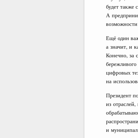
будет также 
А предприним
возможности 
Ещё один важ
а значит, и 
Конечно, за 
бережливого 
цифровых те
на использов
Президент п
из отраслей,
обрабатывающ
распространи
и муниципал