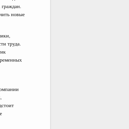
 граждан.
чить новые
мики,
ти труда.
тик
временных
компании
,
дстоит
е