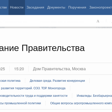
стве
Новости
Заседания
Документы
Поручения
Законопроект
ь Правительства
Министерства и ведомства
Советы и
еры
Министры
По регио
ание Правительства
мография
Занятость и труд
Экология
ровье
Технологическое развитие
Жильё и горо
азование
Экономика. Регулирование
Транспорт и с
025
15:20
Дом Правительства, Москва
ьтура
Финансы
Энергетика
щество
Социальные услуги
Промышленно
ская политика
Деловая среда. Развитие конкуренции
ударство
Сельское хоз
развития территорий. ОЭЗ. ТОР. Моногорода
изводительности труда и поддержки занятости
Инвалиды. Безбарьерна
ограммы
Национальные проекты
сы промышленной политики
Общие вопросы агропромышленного комп