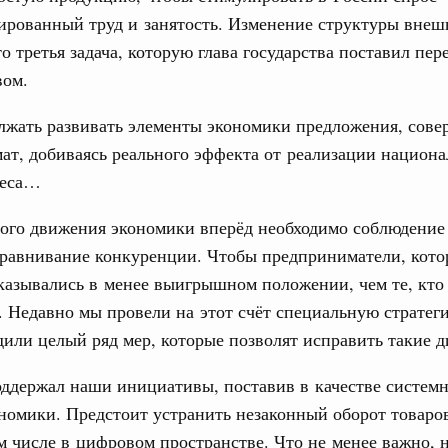
ированный труд и занятость. Изменение структуры внеш
то третья задача, которую глава государства поставил пер
вом.
лжать развивать элементы экономики предложения, сове
ат, добиваясь реального эффекта от реализации национ
неса…
ого движения экономики вперёд необходимо соблюдение
ыравнивание конкуренции. Чтобы предприниматели, кото
казывались в менее выигрышном положении, чем те, кто 
. Недавно мы провели на этот счёт специальную стратег
дили целый ряд мер, которые позволят исправить такие 
ддержал наши инициативы, поставив в качестве системн
номики. Предстоит устранить незаконный оборот товаров
ом числе в цифровом пространстве. Что не менее важно, 