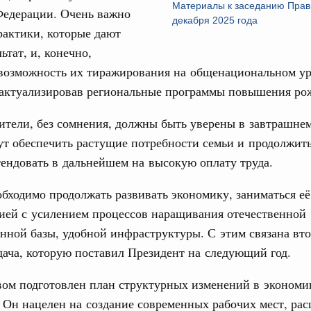
о итогам заседания Евразийского
Материалы к заседанию Прав
Федерации. Очень важно
декабря 2025 года
рактики, которые дают
юз. Интеграция на пространстве СНГ
ьтат, и, конечно,
ительственного совета в расширенном
 возможность их тиражирования на общенациональном ур
 актуализировав региональные программы повышения ро
Email
едания актуальные задачи углубления интеграции, в том
нствование кооперации в области таможенного
тели, без сомнения, должны быть уверены в завтрашнем 
и администрирования, развитие электронной торговли,
ут обеспечить растущие потребности семьи и продолжить
родовольственной безопасности, цифровизация грузовых
ых перевозок, формирование общего финансового
тендовать в дальнейшем на высокую оплату труда.
обходимо продолжать развивать экономику, заниматься её
юз. Интеграция на пространстве СНГ
ией с усилением процессов наращивания отечественной
 во встрече Президента Киргизии Садыра
нной базы, удобной инфраструктуры. С этим связана вто
участников заседания Евразийского
дача, которую поставил Президент на следующий год.
августа, четверг
вом подготовлен план структурных изменений в экономи
политики
. Он нацелен на создание современных рабочих мест, ра