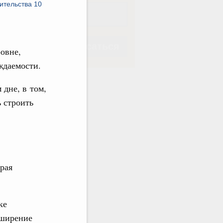
ительства 10
Подписаться
овне,
ждаемости.
дне, в том,
 строить
Подписаться
рая
ке
сширение