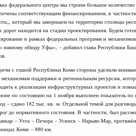
орожных участков, ведущих к спортивным
ке федерального центра мы строим большое количество 
о нацпроекту «Инфраструктура для жизни»
спечены соответствующим финансированием, в частности
та„, который мы завершаем на территории столицы респ
вцов и руководитель Росмолодёжи Григорий
 дорог находится на стадии проектирования. Будем гото
ов проекта «Кольцо открытий»
сирование в рамках федеральных программ и механизмов
Email
о южному обходу Уфы», – добавил глава Республики Ба
юз. Интеграция на пространстве СНГ
ов.
тельственного совета в узком составе
рубежными странами (кроме СНГ) на двусторонней основе
речи с главой Республики Коми стороны уделили внима
 встречу с Министром промышленности,
 механизмам поддержки и региональным ресурсам, котор
рана Мохаммадом Атабаком
ходить к реализации инфраструктурных проектов и повы
ионе по состоянию на 1 ноября выполнен показатель по 
0 маршрутов научно-популярного туризма в
од – сдано 182 тыс. кв. м. Отдельной темой для разговор
ятилетия науки и технологий
рог до нормативного состояния. В частности, был рассм
вкар – Ухта – Печора – Усинск – Нарьян-Мар, протяжё
 отношения со странами СНГ на двусторонней основе
 работе VIII Российско-Киргизского
аницах Коми – 880 км.
сийско-Киргизской межрегиональной