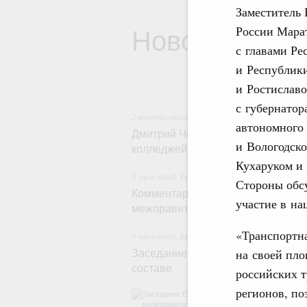
Заместитель 
Новости
России Мара
с главами Ре
и Республик
и Ростиславо
с губернато
2 минуты назад
,
Среднее профессиональное об
автономного
Дмитрий Чернышенко: Установлен
и Вологодско
колледжей и техникумов федпро
Кухаруком и
3 часа назад
,
Евразийский экономический союз.
Стороны обсу
Комментарий Алексея Оверчука п
участие в на
межправительственного совета
«Транспортна
4 часа назад
,
Евразийский экономический союз.
на своей пло
Заседание Евразийского межправ
составе
российских т
регионов, по
В повестке зас
числе соверше