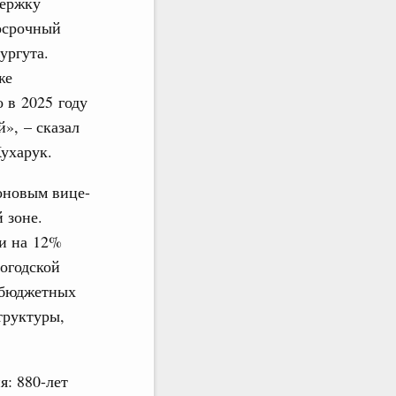
держку
осрочный
ургута.
же
 в 2025 году
», – сказал
ухарук.
оновым вице-
 зоне.
ти на 12%
логодской
 бюджетных
труктуры,
я: 880-лет