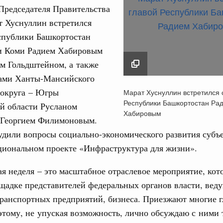
Председателя Правительства
т Хуснуллин встретился
спублики Башкортостан
и Коми Радием Хабировым
м Гольдштейном, а также
Кален
рами Ханты-Мансийского
Марат Хуснуллин вст
разование
 округа – Югры
Марат Хуснуллин встретился 
 рекорд по числу заявлений от абитуриентов
главой Республики
Республики Башкортостан Ра
й области Русланом
екта «Профессионалитет»
ПН
Башкортостан Радие
Хабировым
 Георгием Филимоновым.
Хабировым
 Интеграция на пространстве СНГ
дили вопросы социально-экономического развития субъе
20 ноября 2025
о итогам заседания Евразийского
циональном проекте «Инфраструктура для жизни».
3
я неделя – это масштабное отраслевое мероприятие, кот
 Интеграция на пространстве СНГ
10
щадке представителей федеральных органов власти, вед
ительственного совета в расширенном
ранспортных предприятий, бизнеса. Приезжают многие 
17
этому, не упуская возможность, лично обсуждаю с ними
едания актуальные задачи углубления интеграции, в том
нствование кооперации в области таможенного
24