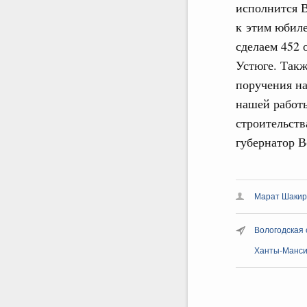
исполнится В
к этим юбиле
сделаем 452 
Устюге. Такж
поручения н
нашей работы
строительств
губернатор В
Марат Шакир
Вологодская 
Ханты-Манси