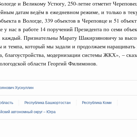
ологде и Великому Устюгу, 250-летие отметит Черепове
йным датам ведём в ежедневном режиме, и только в тек
объекта в Вологде, 339 объектов в Череповце и 51 объек
е у нас в работе 14 поручений Президента по семи объек
а каждый. Признательны Марату Шакирзяновичу за высо
 и темпа, который мы задали и продолжаем наращивать 
а, благоустройства, модернизации системы ЖКХ», – сказ
ологодской области Георгий Филимонов.
зянович Хуснуллин
область
Республика Башкортостан
Республика Коми
йский автономный округ – Югра