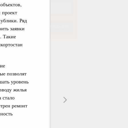
объектов,
 проект
ублики. Ряд
Подписаться
вить заявки
. Такие
шкортостан
ние
Подписаться
ые позволят
шать уровень
вводу жилья
а стало
отрен ремонт
нность