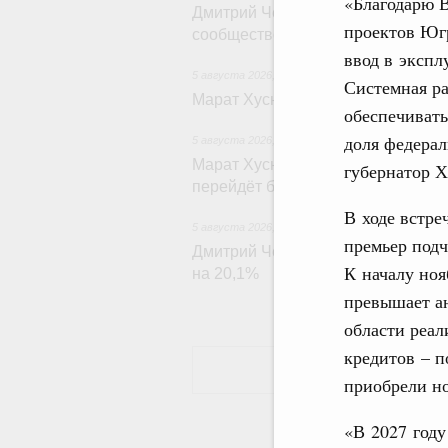
«Благодарю В
Дмитрий Чернышенко: Всемирный
проектов Юг
сообщество людей, готовых брать
ввод в экспл
5 августа 2026
,
Национальный проект «Инфрас
Системная ра
Марат Хуснуллин: Ввод нежилых з
обеспечивать
доля федерал
5 августа 2026
,
Земельные отношения. Кадаст
Марат Хуснуллин: По решению п
губернатор 
перейдёт более 16 га земли в 11 
В ходе встре
5 августа 2026
,
Внутренний и въездной туризм
премьер подч
Дмитрий Чернышенко: Внутренний 
К началу ноя
на 20,1%
превышает ан
области реа
кредитов – п
приобрели н
«В 2027 году