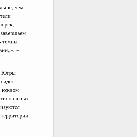
ольше, чем
ители
чорск,
 завершаем
ь темпы
зни„», –
– Югры
о идёт
на южном
региональных
лизуются
 территории