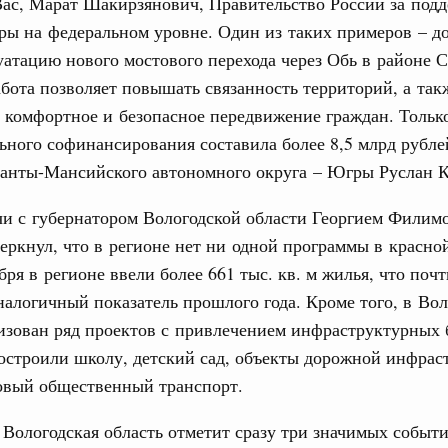
ас, Марат Шакирзянович, Правительство России за под
 фестиваль молодёжи сформировал целое
ры на федеральном уровне. Один из таких примеров – д
 на себя ответственность за будущее
уатацию нового мостового перехода через Обь в районе С
труктура для жизни»
бота позволяет повышать связанность территорий, а так
даний на юге России вырос почти на треть
 комфортное и безопасное передвижение граждан. Только
ьного софинансирования составила более 8,5 млрд рублей
ровая система. Недвижимость. Оценочная деятельность
равкомиссии в управление «ДОМ.РФ»
Ханты-Мансийского автономного округа – Югры Руслан К
регионах
чи с губернатором Вологодской области Георгием Филим
еркнул, что в регионе нет ни одной программы в красной
туризм в России вырос на 4,3%, въездной –
бря в регионе ввели более 661 тыс. кв. м жилья, что поч
1
алогичный показатель прошлого года. Кроме того, в Во
лизован ряд проектов с привлечением инфраструктурных
остроили школу, детский сад, объекты дорожной инфрас
Показать еще
овый общественный транспорт.
 Вологодская область отметит сразу три значимых событи