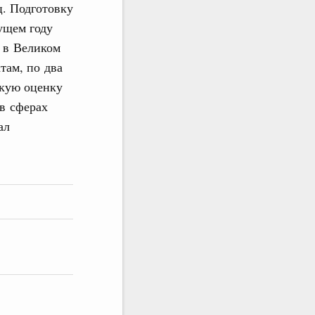
ц. Подготовку
ущем году
т в Великом
там, по два
кую оценку
в сферах
ал