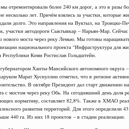
 мы отремонтировали более 240 км дорог, а это в разы б
е несколько лет. Причём взялись за участки, которые ж
дали долго. Это направления на Вуктыл, на Троицко-Пе
тных трассах открылись
жного сервиса
к, участки автодороги Сыктывкар – Нарьян-Мар. Сейчас
о нового моста через реку Лемью. Мы готовы наращиват
овации
лизации национального проекта “Инфраструктура для жи
о итогам стратегической сессии о
а Республики Коми Ростислав Гольдштейн.
вления научно-технологическим развитием
 августа, среда
с губернатором Ханты-Мансийского автономного округа 
аруком Марат Хуснуллин отметил, что в регионе активн
тво
 объектов ЖКХ обновлено в России при участии
оительство. В октябре Президент дал старт движению 
та с мостом через реку Обь. На сегодняшний день доля 
чающих нормативу, составляет 82,8%. Также в ХМАО реа
орий. ОЭЗ. ТОР. Моногорода
лексного развития территорий. Для этого определили 43
е по реализации проектов института
льном округе
ше 440 га. Из них 18 проектов – в стадии реализации.