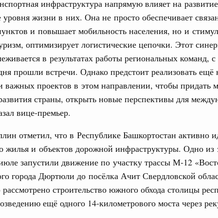
нспортная инфраструктура напрямую влияет на развитие
и администрирования, развитие электронной торговли,
уровня жизни в них. Она не просто обеспечивает связа
родовольственной безопасности, цифровизация грузовых
31
ых перевозок, формирование общего финансового
унктов и повышает мобильность населения, но и стиму
уризм, оптимизирует логистические цепочки. Этот сине
С помощь
еживается в результатах работы региональных команд, с
. Интеграция на пространстве СНГ
осуществ
 во встрече Президента Киргизии Садыра
Для поиск
дня прошли встречи. Однако предстоит реализовать ещё
участников заседания Евразийского
сервисо
ки важных проектов в этом направлении, чтобы придать
развития страны, открыть новые перспективы для между
Выбра
Вчера
казал вице-премьер.
пери
политики
Архи
лин отметил, что в Республике Башкортостан активно и
е Правительственной комиссии по
о жилья и объектов дорожной инфраструктуры. Одно из
июле запустили движение по участку трассы М-12 «Вост
тельства
Подпи
го города Дюртюли до посёлка Ачит Свердловской облас
иальных объектов федерального значения
 рассмотрено строительство южного обхода столицы рес
о заказчика»
Ежеднев
озведению ещё одного 14-километрового моста через рек
труктура для жизни»
Email