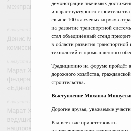
демонстрации значимых достижени
межправительственного совета
инфраструктурного строительства 
свыше 100 ключевых игроков отра
Вчера
на развитие транспортной систем
6 августа 2026
,
Общие вопросы промышленной политики
стал объединённый стенд приори
Денис Мантуров провёл заседание Прав
в области развития транспортной
комиссии по промышленности
технологий и промышленного обе
6 августа 2026
,
Регулирование в сфере строительства
Традиционно на форуме пройдёт в
Марат Хуснуллин: Более 130 социальных
дорожного хозяйства, гражданской
федерального значения построено под к
строительства.
«Единого заказчика»
Выступление Михаила Мишустин
6 августа 2026
,
Национальный проект «Инфраструктура д
Дорогие друзья, уважаемые участн
Марат Хуснуллин: Порядка 200 дорожных
ведущих к спортивным объектам, обновят
Рад всех вас приветствовать
нацпроекту «Инфраструктура для жизни
на международном транспортном