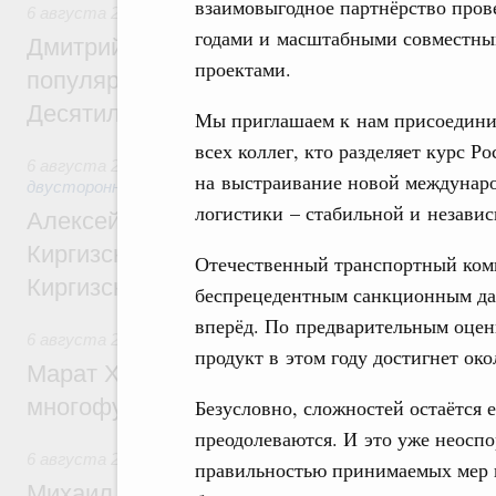
взаимовыгодное партнёрство пров
6 августа 2026
,
Внутренний и въездной туризм
годами и масштабными совместн
Дмитрий Чернышенко: Порядка 110 марш
проектами.
популярного туризма в 35 регионах созд
Десятилетия науки и технологий
Мы приглашаем к нам присоедини
всех коллег, кто разделяет курс Ро
6 августа 2026
,
Экономические и гуманитарные отношения
на выстраивание новой междунар
двусторонней основе
логистики – стабильной и незави
Алексей Оверчук принял участие в работе
Киргизского экономического форума и XII
Отечественный транспортный комп
Киргизской межрегиональной конференц
беспрецедентным санкционным дав
вперёд. По предварительным оцен
6 августа 2026
,
Дорожное хозяйство
продукт в этом году достигнет ок
Марат Хуснуллин: На двух скоростных т
многофункциональные зоны дорожного с
Безусловно, сложностей остаётся 
преодолеваются. И это уже неоспо
6 августа 2026
,
Технологическое развитие. Инновации
правильностью принимаемых мер и
Михаил Мишустин дал поручения по ито