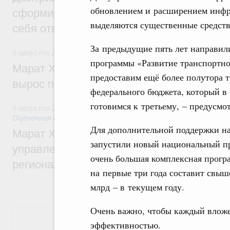
обновлением и расширением инфра
сформировал целое сообщество людей, 
выделяются существенные средств
себя ответственность за будущее
За предыдущие пять лет направил
5 августа 2026
,
Национальный проект «Инфраструктура д
программы «Развитие транспортной
Марат Хуснуллин: Ввод нежилых зданий 
предоставим ещё более полутора 
вырос почти на треть
федерального бюджета, который в 
готовимся к третьему, – предусмо
5 августа 2026
,
Земельные отношения. Кадастровая сист
Оценочная деятельность
Для дополнительной поддержки на
Марат Хуснуллин: По решению правкоми
запустили новый национальный пр
управление «ДОМ.РФ» перейдёт более 16
очень большая комплексная прогр
регионах
на первые три года составит свыш
млрд – в текущем году.
Очень важно, чтобы каждый вложе
Показать еще
эффективностью.