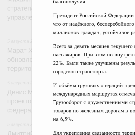
благополучия.
стратегической сессии о совершенствов
Президент Российской Федерации
управления научно-технологическим раз
что от надёжного, бесперебойного
5 августа, среда
миллионов граждан, устойчивое ра
5 августа 2026
,
Жилищно-коммунальное хозяйство
Всего за девять месяцев текущего
Марат Хуснуллин: Более 4,3 тыс. объек
пассажиров. При этом по внутрен
обновлено в России при участии Фонда 
22%. Были также улучшены резуль
территорий
городского транспорта.
5 августа 2026
,
Инструменты развития территорий. ОЭЗ.
И объёмы грузовых операций превы
Денис Мантуров провёл совещание по р
международных маршрутах отмеча
проектов института кураторства в Ураль
Грузооборот с дружественными ст
федеральном округе
товаров по железным дорогам в в
на 6,5%.
5 августа 2026
,
Молодёжная политика
Для укрепления связанности терр
Дмитрий Чернышенко: Всемирный фести