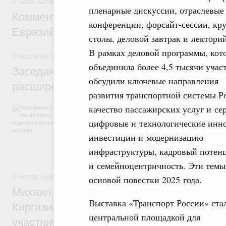
4 часа назад
,
Евразийский экономический союз. Интеграци
пленарные дискуссии, отраслевые
Комментарий Алексея Оверчука по итога
конференции, форсайт-сессии, кр
Евразийского межправительственного со
столы, деловой завтрак и лекторий
В рамках деловой программы, кот
5 часов назад
,
Евразийский экономический союз. Интеграц
объединила более 4,5 тысячи учас
Заседание Евразийского межправительст
обсудили ключевые направления
расширенном составе
развития транспортной системы Р
В повестке заседания актуальные задачи 
качество пассажирских услуг и се
числе совершенствование кооперации в о
цифровые и технологические инн
регулирования и администрирования, разв
обеспечение продовольственной безопасн
инвестиции и модернизацию
железнодорожных перевозок, формирован
инфраструктуры, кадровый потен
рынка.
и семейноцентричность. Эти темы
6 часов назад
,
Евразийский экономический союз. Интеграц
основой повестки 2025 года.
Михаил Мишустин принял участие во вст
Выставка «Транспорт России» ста
Киргизии Садыра Жапарова с главами де
центральной площадкой для
участников заседания Евразийского