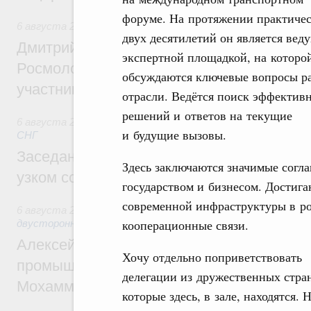
форуме. На протяжении практиче
6 августа 2026
,
Молодёжная политика
двух десятилетий он является вед
Дмитрий Чернышенко, Сергей Кравцов и
экспертной площадкой, на которо
Росмолодёжи Григорий Гуров поприветс
обсуждаются ключевые вопросы р
участников проекта «Кольцо открытий»
отрасли. Ведётся поиск эффектив
решений и ответов на текущие
6 августа 2026
,
Евразийский экономический союз. Интегр
и будущие вызовы.
СНГ
Заседание Евразийского межправительст
Здесь заключаются значимые согл
узком составе
государством и бизнесом. Достига
современной инфраструктуры в р
6 августа 2026
,
Экономические отношения с зарубежными 
кооперационные связи.
двусторонней основе
Алексей Оверчук провёл рабочую встреч
Хочу отдельно поприветствовать
промышленности, недропользования и т
делегации из дружественных стра
Мохаммадом Атабаком
которые здесь, в зале, находятся. 