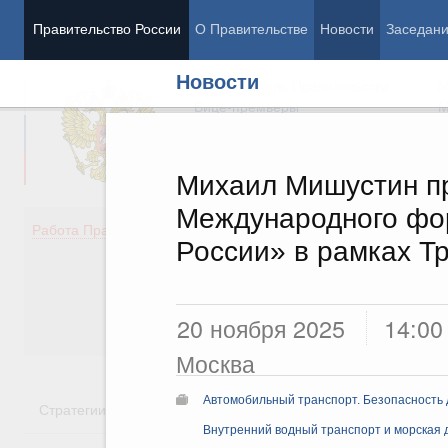
Правительство России
О Правительстве
Новости
Заседан
Новости
Председатель Правительства
М
Вице-премьеры
М
Михаил Мишустин пр
Международного фор
Демография
Занято
Работа Правительства
России» в рамках Т
Здоровье
Технол
Образование
Эконом
Культура
Финан
Общество
Социал
20 ноября 2025
14:00
Государство
Москва
Автомобильный транспорт. Безопасность
Стратегии
Государственные программы
Национальн
Внутренний водный транспорт и морская 