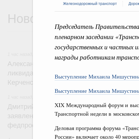
Железнодорожный транспорт
Дорож
Новости
Председатель Правительства
пленарном заседании «Транс
государственных и частных и
1 час назад
,
Чрезвычайные ситуации и ликвидация их посл
награды работникам транспо
Александр Козлов провёл заседание пра
ликвидации последствий чрезвычайной с
Выступление Михаила Мишустина
Керченском проливе
Выступление Михаила Мишустина
1 час назад
,
Среднее профессиональное образование
XIX Международный форум и выст
Дмитрий Чернышенко: Установлен рекорд
Транспортной недели в московском
заявлений от абитуриентов колледжей и
федпроекта «Профессионалитет»
Деловая программа форума «Тран
России» включает около 40 мероп