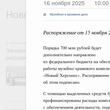
16 ноября 2025
10:00
Новости
Музейное и архивное дело
Распоряжение от 15 ноября 
3 часа назад
,
Евразийский экономический союз. Интеграци
Порядка 700 млн рублей будет
Заседание Евразийского межправительст
дополнительно направлено
расширенном составе
из федерального бюджета на обес
работы музейно-храмового компле
В повестке заседания актуальные задачи 
числе совершенствование кооперации в о
«Новый Херсонес». Распоряжение
регулирования и администрирования, разв
обеспечение продовольственной безопасн
об этом подписано.
железнодорожных перевозок, формирован
рынка.
С помощью выделенных средств б
профинансированы расходы компле
Вчера
с обеспечением деятельности, под
6 августа 2026
,
Общие вопросы промышленной политики