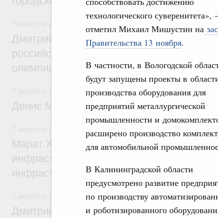
городской среды
способствовать достижению
технологического суверенитета», 
7 августа 2026
,
Отрасль информационных технологий
отметил Михаил Мишустин на
зас
Дмитрий Чернышенко и Сергей Кравцов 
Правительства 13 ноября
.
российскую сборную с победой на Межд
В частности, в Вологодской облас
олимпиаде по искусственному интеллект
будут запущены проекты в област
производства оборудования для
7 августа 2026
,
Общие вопросы промышленной политики
Денис Мантуров посетил Ярославскую о
предприятий металлургической
промышленности и домокомплект
7 августа 2026
,
Бюджеты субъектов Федерации. Межбюд
расширено производство компле
Марат Хуснуллин: 15 объектов спортивн
для автомобильной промышленнос
инфраструктуры построили и обновили б
В Калининградской области
инфраструктурным кредитам
предусмотрено развитие предприя
по производству автоматизирован
7 августа 2026
,
Развитие сельских территорий
и роботизированного оборудовани
Дмитрий Патрушев: Синхронизация госп