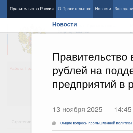
Правительство России
О Правительстве
Новости
Заседан
Новости
Председатель Правительства
М
Вице-премьеры
М
Правительство 
рублей на под
Демография
Занято
Работа Правительства
Здоровье
Технол
Образование
Эконом
предприятий в 
Культура
Финан
Общество
Социал
Государство
13 ноября 2025
14:45
Стратегии
Государственные программы
Национальн
Общие вопросы промышленной политики