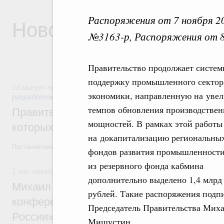
Распоряжения от 7 ноября 20
Новости
№3163-р, Распоряжения от 8
Правительство продолжает систе
поддержку промышленного сектор
18 минут назад
,
Государственная политика в сфере научн
экономики, направленную на уве
разработок
темпов обновления производстве
Правительство расширило перечень пре
мощностей. В рамках этой работы
которых освобождаются от НДФЛ
на докапитализацию региональны
Постановление от 5 августа 2026 года №978
фондов развития промышленност
из резервного фонда кабмина
1 час назад
,
Отрасль информационных технологий
дополнительно выделено 1,4 млрд
Михаил Мишустин дал поручения по итог
рублей. Такие распоряжения подп
конференции «Цифровая индустрия пр
Председатель Правительства Мих
России»
Мишустин.