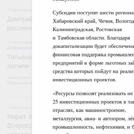
2 часа назад
,
Спорт высших достижений и массовый спор
Субсидии поступят шести региона
Дмитрий Чернышенко и Михаил Дегтярёв
Хабаровский край, Чечня, Вологод
россиян с Днём физкультурника
Калининградская, Ростовская
и Тамбовская области. Благодаря
4 часа назад
,
Социальные инновации. Некоммерческие орган
докапитализации будет обеспечен
Добровольчество и волонтёрство. Благотворительност
финансовая поддержка промышле
Татьяна Голикова поздравила волонтёров
предприятий в форме льготных за
летием
средства которых пойдут на реал
Заместитель Председателя Правительства Татьяна Голикова поздра
инвестиционных проектов.
Всероссийского общественного движения «Волонтёры-медики» с 10
«Ресурсы позволят реализовать не
Вчера
25 инвестиционных проектов в та
7 августа 2026
,
Экономика городов. Городская среда
отраслях, как машиностроение,
Марат Хуснуллин провёл заседание ком
металлургия, авиа- и автопром, лё
Всероссийского конкурса лучших проект
промышленность, нефтехимия, и б