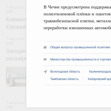
В Чечне предусмотрена поддержка
7 августа 2026
,
Евразийский экономический союз. Интегр
СНГ
полиэтиленовой плёнки и пакетов
Комментарий Алексея Оверчука по итога
травмобезопасной плитки, металли
Евразийского межправительственного со
переработки изношенных автомоб
7 августа 2026
,
Евразийский экономический союз. Интегр
СНГ
Общие вопросы промышленной политики
Заседание Евразийского межправительст
расширенном составе
Министерство промышленности и торговл
В повестке заседания актуальные задачи 
Вологодская область
Калининградск
числе совершенствование кооперации в о
регулирования и администрирования, разв
Тамбовская область
Хабаровский кр
обеспечение продовольственной безопасн
железнодорожных перевозок, формирован
рынка.
7 августа 2026
,
Евразийский экономический союз. Интегр
СНГ