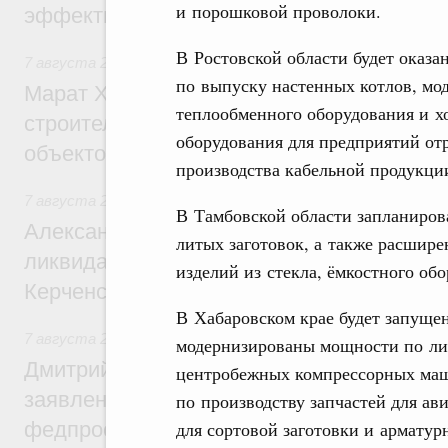
и порошковой проволоки.
эффективность поддержки сельских тер
В Ростовской области будет оказа
7 августа 2026
,
Экономика городов. Городская среда
по выпуску настенных котлов, мо
Марат Хуснуллин: «Единый заказчик» з
теплообменного оборудования и х
строительство и реконструкцию более 3
оборудования для предприятий о
объектов
производства кабельной продукци
7 августа 2026
,
Чрезвычайные ситуации и ликвидация их 
В Тамбовской области запланиров
Александр Козлов провёл заседание пра
литых заготовок, а также расшир
ликвидации последствий чрезвычайной с
изделий из стекла, ёмкостного об
Керченском проливе
В Хабаровском крае будет запуще
7 августа 2026
,
Среднее профессиональное образование
модернизированы мощности по лит
Дмитрий Чернышенко: Установлен рекорд
центробежных компрессорных маш
заявлений от абитуриентов колледжей и
по производству запчастей для ав
федпроекта «Профессионалитет»
для сортовой заготовки и арматур