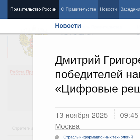
Правительство России
О Правительстве
Новости
Заседан
Новости
Председатель Правительства
М
Вице-премьеры
М
Дмитрий Григор
победителей н
Демография
Занято
Работа Правительства
Здоровье
Технол
Образование
Эконом
«Цифровые ре
Культура
Финан
Общество
Социал
Государство
13 ноября 2025
09:45
Москва
Стратегии
Государственные программы
Национальн
Отрасль информационных технологий