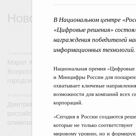
Новости
В Национальном центре «Рос
«Цифровые решения» состоя
награждения победителей на
информационных технологий.
3 часа назад
,
Экономика городов. Городская среда
Марат Хуснуллин провёл заседание ком
Национальная премия «Цифровые 
Всероссийского конкурса лучших проект
и Минцифры России для поощрени
городской среды
охватывает ключевые направления
возможности для компаний всех с
4 часа назад
,
Отрасль информационных технологий
корпораций.
Дмитрий Чернышенко и Сергей Кравцов 
российскую сборную с победой на Межд
«Сегодня в России создаются реше
олимпиаде по искусственному интеллект
которые не только соответствуют
мировому уровню, но и формиру