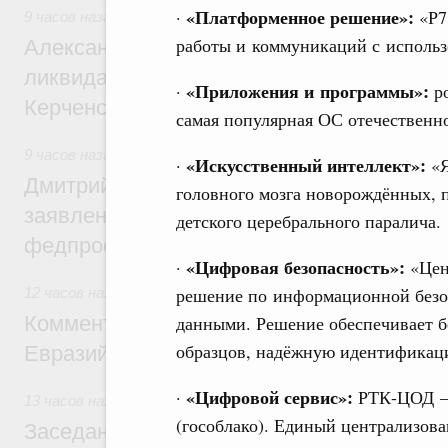
«Платформенное решение»:
·
«Р7
9 часов назад
,
Чрезвычайные ситуации и ликвидация их по
работы и коммуникаций с использ
Александр Козлов провёл заседание пра
ликвидации последствий чрезвычайной с
«Приложения и программы»:
·
ро
Керченском проливе
самая популярная ОС отечественно
9 часов назад
,
Среднее профессиональное образование
«Искусственный интеллект»:
·
«Я
Дмитрий Чернышенко: Установлен рекорд
головного мозга новорождённых, 
заявлений от абитуриентов колледжей и
детского церебрального паралича.
федпроекта «Профессионалитет»
«Цифровая безопасность»:
·
«Цен
решение по информационной безо
12 часов назад
,
Евразийский экономический союз. Интегра
Комментарий Алексея Оверчука по итога
данными. Решение обеспечивает б
образцов, надёжную идентификац
Евразийского межправительственного со
«Цифровой сервис»:
·
РТК-ЦОД – 
13 часов назад
,
Евразийский экономический союз. Интегра
(гособлако). Единый централизов
Заседание Евразийского межправительст