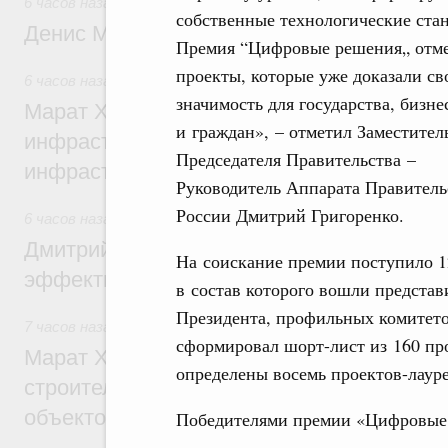
6 часов назад
,
Общие вопросы промышленной политики
собственные технологические ста
Денис Мантуров посетил Ярославскую о
Премия “Цифровые решения„ отме
проекты, которые уже доказали с
6 часов назад
,
Бюджеты субъектов Федерации. Межбюдже
значимость для государства, бизне
Марат Хуснуллин: 15 объектов спортивн
и граждан», – отметил Заместител
инфраструктуры построили и обновили б
Председателя Правительства –
инфраструктурным кредитам
Руководитель Аппарата Правитель
России Дмитрий Григоренко.
6 часов назад
,
Развитие сельских территорий
Дмитрий Патрушев: Синхронизация госп
На соискание премии поступило 1
эффективность поддержки сельских тер
в состав которого вошли предст
Президента, профильных комитет
7 часов назад
,
Экономика городов. Городская среда
сформировал шорт-лист из 160 пр
Марат Хуснуллин: «Единый заказчик» з
определены восемь проектов-лауре
строительство и реконструкцию более 3
объектов
Победителями премии «Цифровые 