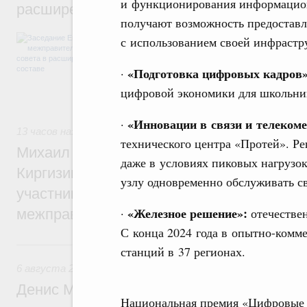
и функционирования информацион
расширенном составе
получают возможность предостав
В повестке заседания актуальные задачи 
с использованием своей инфрастр
числе совершенствование кооперации в о
регулирования и администрирования, разв
«Подготовка цифровых кадров»
·
обеспечение продовольственной безопасн
железнодорожных перевозок, формирован
цифровой экономики для школьник
рынка.
«Инновации в связи и телекоме
·
13 часов назад
,
Евразийский экономический союз. Интегра
технического центра «Протей». Р
Михаил Мишустин принял участие во вст
даже в условиях пиковых нагрузо
Киргизии Садыра Жапарова с главами де
узлу одновременно обслуживать с
участников заседания Евразийского
«Железное решение»:
·
отечестве
межправительственного совета
С конца 2024 года в опытно-комм
Вчера
станций в 37 регионах.
6 августа 2026
,
Общие вопросы промышленной политики
Денис Мантуров провёл заседание Прав
Национальная премия «Цифровые 