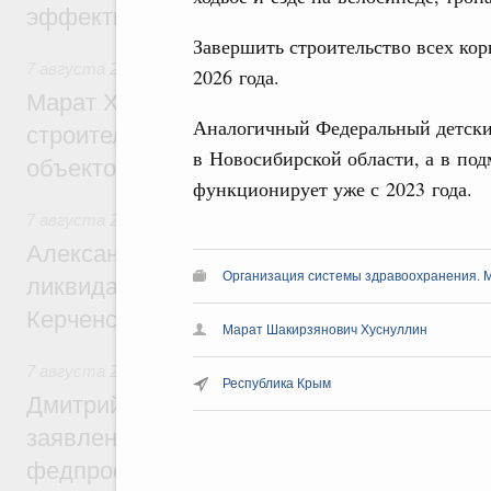
эффективность поддержки сельских тер
Завершить строительство всех ко
7 августа 2026
,
Экономика городов. Городская среда
2026 года.
Марат Хуснуллин: «Единый заказчик» з
Аналогичный Федеральный детски
строительство и реконструкцию более 3
в Новосибирской области, а в по
объектов
функционирует уже с 2023 года.
7 августа 2026
,
Чрезвычайные ситуации и ликвидация их 
Александр Козлов провёл заседание пра
Организация системы здравоохранения. 
ликвидации последствий чрезвычайной с
Керченском проливе
Марат Шакирзянович Хуснуллин
7 августа 2026
,
Среднее профессиональное образование
Республика Крым
Дмитрий Чернышенко: Установлен рекорд
заявлений от абитуриентов колледжей и
федпроекта «Профессионалитет»