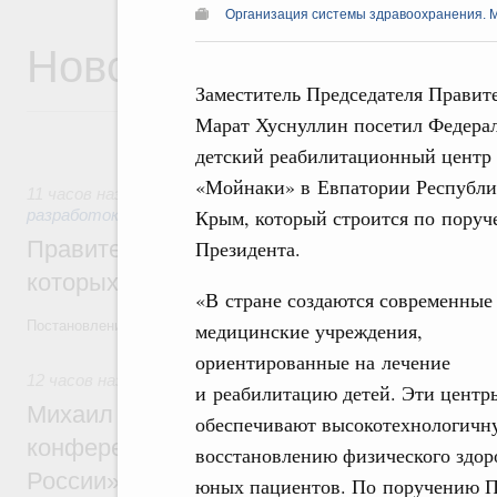
Организация системы здравоохранения. 
Новости
Заместитель Председателя Правит
Марат Хуснуллин посетил Федера
детский реабилитационный центр
«Мойнаки» в Евпатории Республ
11 часов назад
,
Государственная политика в сфере научны
Крым, который строится по пору
разработок
Президента.
Правительство расширило перечень пре
которых освобождаются от НДФЛ
«В стране создаются современные
медицинские учреждения,
Постановление от 5 августа 2026 года №978
ориентированные на лечение
12 часов назад
,
Отрасль информационных технологий
и реабилитацию детей. Эти центр
Михаил Мишустин дал поручения по итог
обеспечивают высокотехнологичн
конференции «Цифровая индустрия пр
восстановлению физического здор
России»
юных пациентов. По поручению П