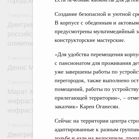
городской среды
Создание безопасной и уютной ср
7 августа 2026
,
Отрасль информационных технологий
В корпусе с обеденным и актовым
Дмитрий Чернышенко и Сергей Кравцов 
предусмотрены мультимедийный за
российскую сборную с победой на Межд
конструкторские мастерские.
олимпиаде по искусственному интеллект
«Для удобства перемещения корпу
7 августа 2026
,
Общие вопросы промышленной политики
с пансионатом для проживания де
Денис Мантуров посетил Ярославскую о
уже завершены работы по устройс
перегородок, также выполнено ост
7 августа 2026
,
Бюджеты субъектов Федерации. Межбюд
помещений, работы по устройству
Марат Хуснуллин: 15 объектов спортивн
прилегающей территории», – отм
инфраструктуры построили и обновили б
заказчик» Карен Оганесян.
инфраструктурным кредитам
Сейчас на территории центра стр
7 августа 2026
,
Развитие сельских территорий
адаптированные к разным группам 
Дмитрий Патрушев: Синхронизация госп
ходьбе и езде на велосипеде, троп