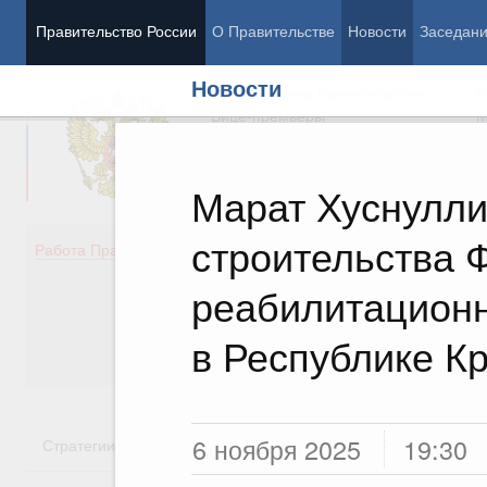
Правительство России
О Правительстве
Новости
Заседан
Новости
Председатель Правительства
М
Вице-премьеры
М
Марат Хуснулли
строительства 
Демография
Занято
Работа Правительства
Здоровье
Технол
Образование
Эконом
реабилитационн
Культура
Финан
Общество
Социал
в Республике К
Государство
6 ноября 2025
19:30
Стратегии
Государственные программы
Национальн