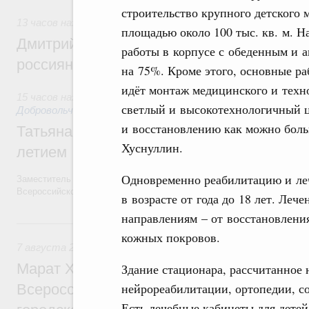
строительство крупного детского
13 часов назад
,
Спорт высших достижений и массовый сп
площадью около 100 тыс. кв. м. 
Дмитрий Чернышенко и Михаил Дегтярёв
работы в корпусе с обеденным и а
россиян с Днём физкультурника
на 75%. Кроме этого, основные ра
идёт монтаж медицинского и техн
15 часов назад
,
Социальные инновации. Некоммерческие орг
светлый и высокотехнологичный ц
Добровольчество и волонтёрство. Благотворительност
и восстановлению как можно боль
Татьяна Голикова поздравила волонтёров
Хуснуллин.
летием
Одновременно реабилитацию и леч
Заместитель Председателя Правительства Татьяна Голикова поздра
Всероссийского общественного движения «Волонтёры-медики» с 10
в возрасте от года до 18 лет. Леч
направлениям – от восстановлени
Вчера
кожных покровов.
7 августа 2026
,
Экономика городов. Городская среда
Марат Хуснуллин провёл заседание ком
Здание стационара, рассчитанное 
нейрореабилитации, ортопедии, с
Всероссийского конкурса лучших проект
Есть лечебные кабинеты для детей 