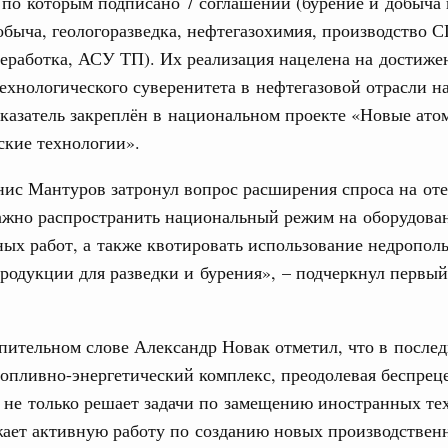
 по которым подписано 7 соглашений (бурение и добыча 
дительности труда
быча, геологоразведка, нефтегазохимия, производство С
еработка, АСУ ТП). Их реализация нацелена на достиже
ограмма Спортивных игр ВЭФ-2026
технологического суверенитета в нефтегазовой отрасли н
казатель закреплён в национальном проекте «Новые ато
ческое благополучие»
Email
финансирования Омской области в рамках
ские технологии».
оздух»
нис Мантуров затронул вопрос расширения спроса на от
067-р
ажно распространить национальный режим на оборудова
ых работ, а также квотировать использование недропол
флот для Северного морского пути будет
родукции для разведки и бурения», – подчеркнул первый
ренции
пительном слове Александр Новак отметил, что в после
неральным директором АНО «Агентство
опливно-энергетический комплекс, преодолевая беспрец
одвижению новых проектов» Светланой
 не только решает задачи по замещению иностранных те
жает активную работу по созданию новых производствен
лючевые направления работы АСИ в контексте
иональных целей развития, в том числе реализация