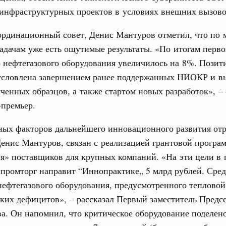
инфраструктурных проектов в условиях внешних вызово
труктура для жизни»
даний на юге России вырос почти на треть
31
ординационный совет, Денис Мантуров отметил, что по 
ровая система. Недвижимость. Оценочная деятельность
адачам уже есть ощутимые результаты. «По итогам перво
С помощь
равкомиссии в управление «ДОМ.РФ»
 нефтегазового оборудования увеличилось на 8%. Позит
осуществ
регионах
Для поиск
условлена завершением ранее поддержанных НИОКР и в
сервисо
ченных образцов, а также стартом новых разработок», –
туризм в России вырос на 4,3%, въездной –
-премьер.
Выбра
пери
ых факторов дальнейшего инновационного развития отр
оплива
Архи
енис Мантуров, связан с реализацией грантовой програ
ие по ситуации на топливном рынке
я» поставщиков для крупных компаний. «На эти цели в 
ья
промторг направит “Иннопрактике„ 5 млрд рублей. Сред
ы комплексного развития территорий в
Подпи
нефтегазового оборудования, предусмотренного тепловой
ализованы в городах ДНР
ких дефицитов», – рассказал Первый заместитель Предс
Ежеднев
руда и поддержки занятости
а. Он напомнил, что критическое оборудование поделен
о итогам стратегической сессии,
Email