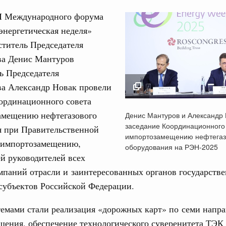
II Международного форума
энергетическая неделя»
ститель Председателя
ва Денис Мантуров
ь Председателя
Кален
ва Александр Новак провели
 августа, среда
ординационного совета
тво
Денис Мантуров и А
ПН
амещению нефтегазового
Денис Мантуров и Александр 
 объектов ЖКХ обновлено в России при участии
Новак провели засе
заседание Координационного 
я при Правительственной
Координационного со
импортозамещению нефтегаз
 импортозамещению,
импортозамещению
оборудования на РЭН-2025
орий. ОЭЗ. ТОР. Моногорода
3
й руководителей всех
нефтегазового обор
е по реализации проектов института
на РЭН-2025
паний отрасли и заинтересованных органов государстве
льном округе
10
16 октября 2025
 субъектов Российской Федерации.
17
 фестиваль молодёжи сформировал целое
емами стали реализация «дорожных карт» по семи напр
 на себя ответственность за будущее
ения, обеспечение технологического суверенитета ТЭК
24