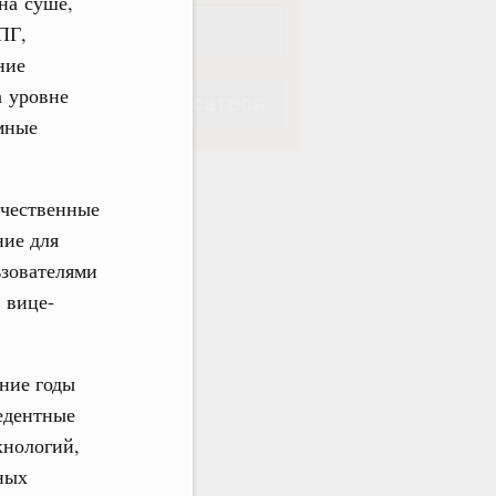
на суше,
ПГ,
ние
а уровне
Подписаться
мные
ечественные
ние для
Подписаться
ьзователями
 вице-
дние годы
едентные
хнологий,
ных