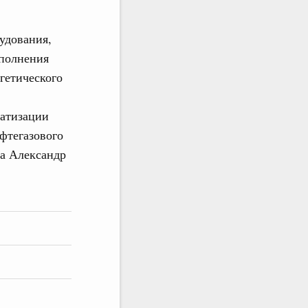
удования,
полнения
гетического
атизации
фтегазового
ва Александр