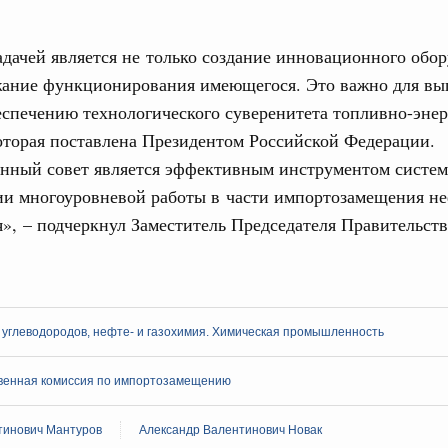
учшению инвестиционного климата, разработка
дарта общественного капитала, развитие креативной
дачей является не только создание инновационного обор
же речь шла о проектах в сферах демографии и
ельно обсуждались вопросы сотрудничества со странами
жание функционирования имеющегося. Это важно для вы
еспечению технологического суверенитета топливно-энер
августа, вторник
оторая поставлена Президентом Российской Федерации.
нный совет является эффективным инструментом систем
ии многоуровневой работы в части импортозамещения не
убернатором Мурманской области Андреем
», – подчеркнул Заместитель Председателя Правительст
ного комплекса
ю встречу с губернатором Ленинградской
углеводородов, нефте- и газохимия. Химическая промышленность
тво
едеральном округе качество коммунальных
венная комиссия по импортозамещению
6 тысяч человек
тинович Мантуров
Александр Валентинович Новак
ные услуги