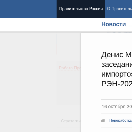
Правительство России
О Правитель
Новости
Председател
Вице-премь
Денис М
заседан
Де
Работа Правительства
импорто
Здо
Обр
РЭН-20
Кул
Об
Гос
16 октября 2
Стратегии
Государственные пр
Переработка 