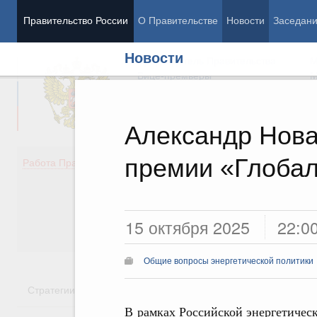
Правительство России
О Правительстве
Новости
Заседан
Новости
Председатель Правительства
М
Вице-премьеры
М
Александр Нова
премии «Глобал
Демография
Занято
Работа Правительства
Здоровье
Технол
Образование
Эконом
Культура
Финан
Общество
Социал
15 октября 2025
22:0
Государство
Общие вопросы энергетической политики
Стратегии
Государственные программы
Национальн
В рамках Российской энергетичес