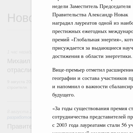
недели Заместитель Председателя
Новости
Правительства Александр Новак
наградил лауреатов одной из наиб
престижных ежегодных междунар
премий «Глобальная энергия», кот
присуждается за выдающиеся нау
1 час назад
,
Регулирование в сфере строительства
достижения в области энергетики.
Михаил Мишустин поздравил работников
Вице-премьер отметил расширени
отрасли с профессиональным празднико
географии и состава участников 
9 августа 2026 года отмечается профессиональный праздник –
и напомнил о важности сбалансир
строителя.
будущего.
Вчера
«За годы существования премия с
8 августа 2026
,
Государственная политика в сфере научны
сотрудничества представителей пр
разработок
с 2003 года лауреатами стали 56 у
Правительство расширило перечень пре
международный комитет премии вы