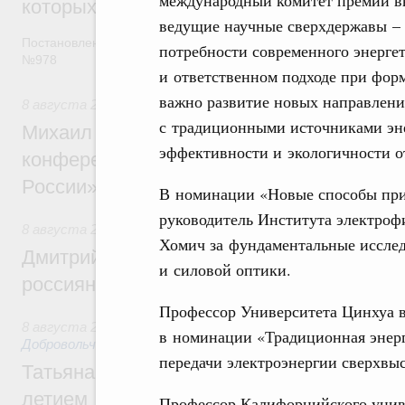
которых освобождаются от НДФЛ
ведущие научные сверхдержавы –
Постановление от 5 августа 2026 года
потребности современного энерге
№978
и ответственном подходе при фор
важно развитие новых направлени
8 августа 2026
,
Отрасль информационных технологий
с традиционными источниками эн
Михаил Мишустин дал поручения по итог
эффективности и экологичности о
конференции «Цифровая индустрия пр
России»
В номинации «Новые способы при
руководитель Института электроф
8 августа 2026
,
Спорт высших достижений и массовый сп
Хомич за фундаментальные исслед
Дмитрий Чернышенко и Михаил Дегтярёв
и силовой оптики.
россиян с Днём физкультурника
Профессор Университета Цинхуа в
8 августа 2026
,
Социальные инновации. Некоммерческие ор
в номинации «Традиционная энерг
Добровольчество и волонтёрство. Благотворительност
передачи электроэнергии сверхвы
Татьяна Голикова поздравила волонтёров
летием
Профессор Калифорнийского унив