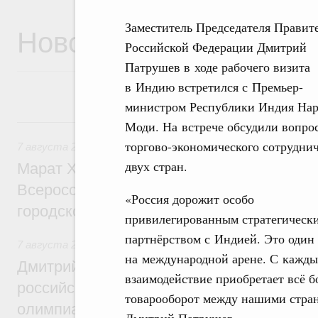
Заместитель Председателя Правит
Новости
Российской Федерации Дмитрий
Патрушев в ходе рабочего визита
в Индию встретился с Премьер-
министром Республики Индия На
7 августа, пятница
Моди. На встрече обсудили вопро
торгово-экономического сотрудни
7 августа 2026
,
Экономика городов. Городская среда
двух стран.
Марат Хуснуллин провёл заседание ком
Всероссийского конкурса лучших проект
«Россия дорожит особо
городской среды
привилегированным стратегическ
партнёрством с Индией. Это один
7 августа 2026
,
Отрасль информационных технологий
на международной арене. С кажды
Дмитрий Чернышенко и Сергей Кравцов 
взаимодействие приобретает всё 
российскую сборную с победой на Межд
товарооборот между нашими стран
олимпиаде по искусственному интеллект
Дмитрий Патрушев.