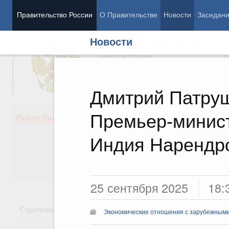
Правительство России
О Правительстве
Новости
Заседан
Новости
Председатель Правительства
М
Вице-премьеры
М
Дмитрий Патруш
Премьер-минис
Демография
Занято
Работа Правительства
Здоровье
Технол
Образование
Эконом
Индия Нарендр
Культура
Финан
Общество
Социал
Государство
25 сентября 2025
18:
Стратегии
Государственные программы
Национальн
Экономические отношения с зарубежными 