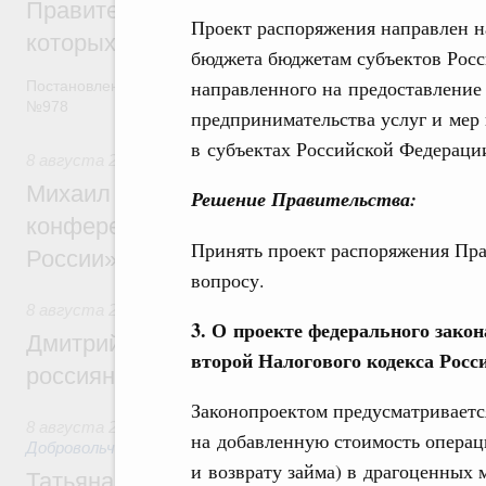
Правительство расширило перечень пре
Проект распоряжения направлен н
которых освобождаются от НДФЛ
бюджета бюджетам субъектов Росс
направленного на предоставление 
Постановление от 5 августа 2026 года
№978
предпринимательства услуг и мер
в субъектах Российской Федераци
8 августа 2026
,
Отрасль информационных технологий
Михаил Мишустин дал поручения по итог
Решение Правительства:
конференции «Цифровая индустрия пр
Принять проект распоряжения Пра
России»
вопросу.
8 августа 2026
,
Спорт высших достижений и массовый сп
3. О проекте федерального закон
Дмитрий Чернышенко и Михаил Дегтярёв
второй Налогового кодекса Росс
россиян с Днём физкультурника
Законопроектом предусматриваетс
8 августа 2026
,
Социальные инновации. Некоммерческие ор
на добавленную стоимость операц
Добровольчество и волонтёрство. Благотворительност
и возврату займа) в драгоценных 
Татьяна Голикова поздравила волонтёров