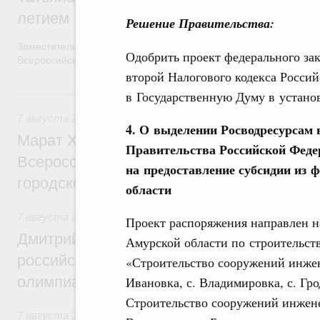
летием
Решение Правительства:
Заместитель Председателя Правительства Татьяна Голикова п
Одобрить проект федерального за
Всероссийского общественного движения «Волонтёры-медики»
второй Налогового кодекса Россий
7 августа, пятница
в Государственную Думу в устано
7 августа 2026
,
Экономика городов. Городская среда
4. О выделении Росводресурсам в
Марат Хуснуллин провёл заседание ком
Правительства Российской Феде
Всероссийского конкурса лучших проект
на предоставление субсидии из 
городской среды
области
7 августа 2026
,
Отрасль информационных технологий
Проект распоряжения направлен н
Дмитрий Чернышенко и Сергей Кравцов 
Амурской области по строительств
российскую сборную с победой на Межд
«Строительство сооружений инжен
олимпиаде по искусственному интеллект
Ивановка, с. Владимировка, с. Гр
Строительство сооружений инжене
7 августа 2026
,
Общие вопросы промышленной политики