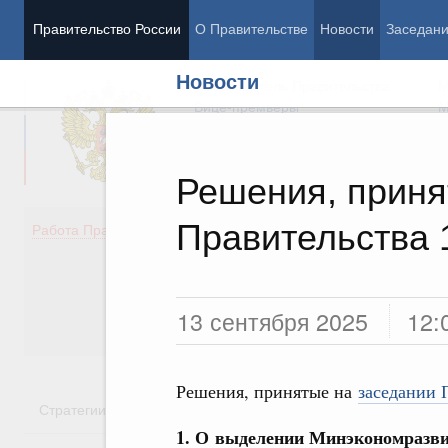
Правительство России
О Правительстве
Новости
Заседан
Новости
Председатель Правительства
М
Вице-премьеры
М
Решения, приня
Правительства 
Демография
Занято
Работа Правительства
Здоровье
Технол
Образование
Эконом
Культура
Финан
Общество
Социал
13 сентября 2025
12:
Государство
Решения, принятые на
заседании 
Стратегии
Государственные программы
Национальн
1. О выделении Минэкономразвит