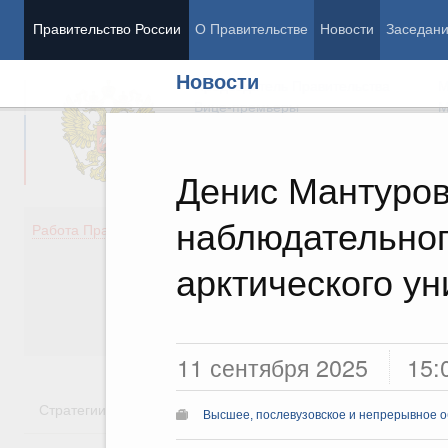
Правительство России
О Правительстве
Новости
Заседан
Новости
Председатель Правительства
М
Вице-премьеры
М
Денис Мантуров
наблюдательног
Демография
Занято
Работа Правительства
Здоровье
Технол
Образование
Эконом
арктического ун
Культура
Финан
Общество
Социал
Государство
11 сентября 2025
15:
Стратегии
Государственные программы
Национальн
Высшее, послевузовское и непрерывное 