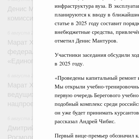
инфраструктура вуза. В эксплуата
Денис Мантуров провёл заседание Прав
планируются к вводу в ближайши
комиссии по промышленности
статье в 2025 году составит поря
внебюджетные средства, привлечё
6 августа 2026
,
Регулирование в сфере строительства
отметил Денис Мантуров.
Марат Хуснуллин: Более 130 социальных
федерального значения построено под к
Участники заседания обсудили хо
«Единого заказчика»
в 2025 году.
6 августа 2026
,
Национальный проект «Инфраструктура д
«Проведены капитальный ремонт 
Марат Хуснуллин: Порядка 200 дорожных
Мы открыли учебно-тренировочный
ведущих к спортивным объектам, обновят
первую очередь Берегового учебн
подобный комплекс среди российск
нацпроекту «Инфраструктура для жизни
он уже будет принимать курсантов
6 августа 2026
,
Молодёжная политика
рассказал Андрей Чибис.
Дмитрий Чернышенко, Сергей Кравцов и
Первый вице-премьер обозначил кл
Росмолодёжи Григорий Гуров поприветс