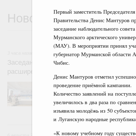
Первый заместитель Председателя
Новости
Правительства Денис Мантуров п
заседание наблюдательного совета
Мурманского арктического универ
(МАУ). В мероприятии принял уч
губернатор Мурманской области 
3 часа назад
,
Евразийский экономический союз. Интеграци
Заседание Евразийского межправительст
Чибис.
расширенном составе
Денис Мантуров отметил успешно
В повестке заседания актуальные задачи 
проведение приёмной кампании.
числе совершенствование кооперации в о
Количество заявлений на поступл
регулирования и администрирования, разв
обеспечение продовольственной безопасн
увеличилось в два раза по сравне
железнодорожных перевозок, формирован
изъявила молодёжь из 50 субъект
рынка.
и Луганскую народные республик
Вчера
«К новому учебному году существ
6 августа 2026
,
Общие вопросы промышленной политики