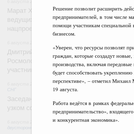
6 августа 2026
,
Национальный проект «Инфраструктура д
Решение позволит расширить де
Марат Хуснуллин: Порядка 200 дорожных
предпринимателей, в том числе м
ведущих к спортивным объектам, обновят
помощи участникам специальной 
нацпроекту «Инфраструктура для жизни
бизнесом.
6 августа 2026
,
Молодёжная политика
«Уверен, что ресурсы позволят п
Дмитрий Чернышенко, Сергей Кравцов и
граждан, которые создадут новые,
Росмолодёжи Григорий Гуров поприветс
производства, включая передовые 
участников проекта «Кольцо открытий»
будет способствовать укреплению
перспективе», – отметил Михаил 
6 августа 2026
,
Евразийский экономический союз. Интегр
19 августа.
СНГ
Заседание Евразийского межправительст
Работа ведётся в рамках федераль
узком составе
предпринимательство», входящего
и конкурентная экономика».
6 августа 2026
,
Экономические отношения с зарубежными 
двусторонней основе