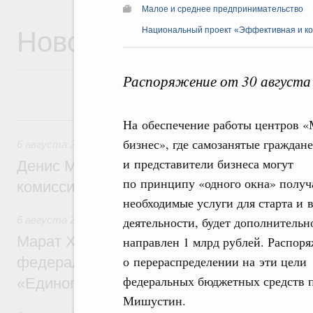
Малое и среднее предпринимательство
Новости
Национальный проект «Эффективная и ко
Распоряжение от 30 августа
6 августа, четверг
На обеспечение работы центров 
бизнес», где самозанятые граждане
6 августа 2026
,
Общие вопросы промышленной политики
и представители бизнеса могут
Денис Мантуров провёл заседание Прав
по принципу «одного окна» получ
комиссии по промышленности
необходимые услуги для старта и 
6 августа 2026
,
Регулирование в сфере строительства
деятельности, будет дополнительн
Марат Хуснуллин: Более 130 социальных
направлен 1 млрд рублей. Распор
о перераспределении на эти цели
федерального значения построено под к
федеральных бюджетных средств 
«Единого заказчика»
Мишустин.