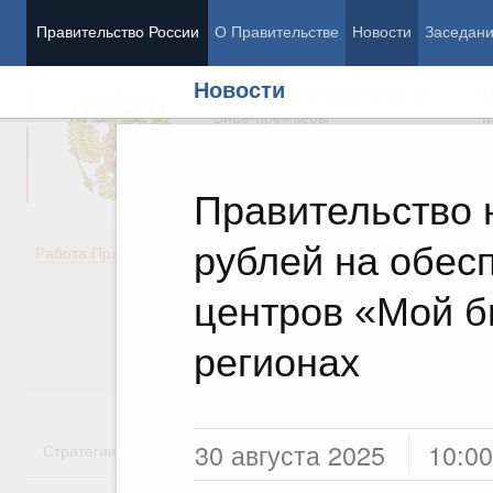
Правительство России
О Правительстве
Новости
Заседан
Новости
Председатель Правительства
М
Вице-премьеры
М
Правительство 
рублей на обес
Демография
Занято
Работа Правительства
Здоровье
Технол
Образование
Эконом
центров «Мой б
Культура
Финан
Общество
Социал
регионах
Государство
30 августа 2025
10:00
Стратегии
Государственные программы
Национальн