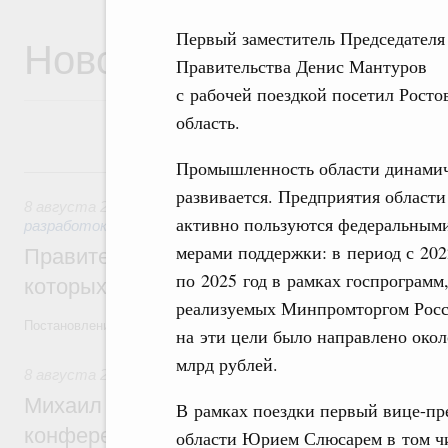
Первый заместитель Председателя
Новости
Правительства Денис Мантуров
с рабочей поездкой посетил Рост
область.
Промышленность области динами
8 августа, суббота
развивается. Предприятия области
8 августа 2026
,
Государственная политика в сфере научны
активно пользуются федеральным
разработок
мерами поддержки: в период с 202
Правительство расширило перечень пре
по 2025 год в рамках госпрограмм
которых освобождаются от НДФЛ
реализуемых Минпромторгом Росс
Постановление от 5 августа 2026 года №978
на эти цели было направлено окол
млрд рублей.
8 августа 2026
,
Отрасль информационных технологий
Михаил Мишустин дал поручения по итог
В рамках поездки первый вице-пре
конференции «Цифровая индустрия пр
области Юрием Слюсарем в том ч