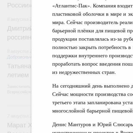
России»
«Атлантис-Пак». Компания входит
пластиковой оболочки в мире и э
8 августа 2026
,
Спорт высших достижений и массовый сп
мира. Сейчас производитель реал
Дмитрий Чернышенко и Михаил Дегтярёв
барьерной плёнки для пищевой пр
россиян с Днём физкультурника
продукции поставлялась из‑за руб
полностью закрыть потребность в 
8 августа 2026
,
Социальные инновации. Некоммерческие ор
поддержки внутреннего производ
Добровольчество и волонтёрство. Благотворительност
проработать вопрос введения по
Татьяна Голикова поздравила волонтёров
из недружественных стран.
летием
На сегодняшний день выполнено д
Заместитель Председателя Правительства Татьяна Голикова поздра
Всероссийского общественного движения «Волонтёры-медики» с 10
Сейчас мощности производства сос
третьего этапа запланирована уст
7 августа, пятница
многослойной барьерной пищевой 
7 августа 2026
,
Экономика городов. Городская среда
Денис Мантуров и Юрий Слюсарь
Марат Хуснуллин провёл заседание ком
инвестиционных проектов в Рост