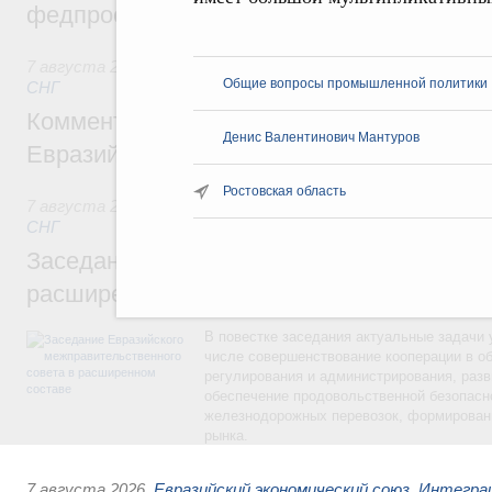
федпроекта «Профессионалитет»
7 августа 2026
,
Евразийский экономический союз. Интегр
Общие вопросы промышленной политики
СНГ
Комментарий Алексея Оверчука по итога
Денис Валентинович Мантуров
Евразийского межправительственного со
Ростовская область
7 августа 2026
,
Евразийский экономический союз. Интегр
СНГ
Заседание Евразийского межправительст
расширенном составе
В повестке заседания актуальные задачи 
числе совершенствование кооперации в о
регулирования и администрирования, разв
обеспечение продовольственной безопасн
железнодорожных перевозок, формирован
рынка.
7 августа 2026
,
Евразийский экономический союз. Интегр