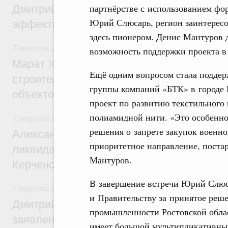
партнёрстве с использованием фор
Дмитрий Патрушев: Синхронизация госп
Юрий Слюсарь, регион заинтересов
эффективность поддержки сельских тер
здесь пионером. Денис Мантуров 
7 августа 2026
,
Экономика городов. Городская среда
возможность поддержки проекта в
Марат Хуснуллин: «Единый заказчик» з
Ещё одним вопросом стала поддер
строительство и реконструкцию более 3
группы компаний «БТК» в городе 
объектов
проект по развитию текстильного
полиамидной нити. «Это особенно
7 августа 2026
,
Чрезвычайные ситуации и ликвидация их 
решения о запрете закупок военн
Александр Козлов провёл заседание пра
приоритетное направление, поста
ликвидации последствий чрезвычайной с
Мантуров.
Керченском проливе
В завершение встречи Юрий Слюс
7 августа 2026
,
Среднее профессиональное образование
и Правительству за принятое реш
Дмитрий Чернышенко: Установлен рекорд
промышленности Ростовской област
заявлений от абитуриентов колледжей и
имеет большой мультипликативный