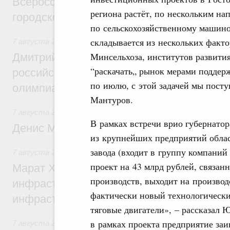
Всероссийского конкурса лучших проект
региона растёт, по нескольким на
городской среды
по сельскохозяйственному машино
складывается из нескольких факт
7 августа 2026
,
Отрасль информационных технологий
Минсельхоза, институтов развития
Дмитрий Чернышенко и Сергей Кравцов 
“раскачать„ рынок мерами поддер
российскую сборную с победой на Межд
по июлю, с этой задачей мы посту
олимпиаде по искусственному интеллект
Мантуров.
7 августа 2026
,
Общие вопросы промышленной политики
В рамках встречи врио губернатор
Денис Мантуров посетил Ярославскую о
из крупнейших предприятий облас
завода (входит в группу компани
7 августа 2026
,
Бюджеты субъектов Федерации. Межбюд
проект на 43 млрд рублей, связа
Марат Хуснуллин: 15 объектов спортивн
производств, выходит на производ
инфраструктуры построили и обновили б
фактически новый технологически
инфраструктурным кредитам
тяговые двигатели», – рассказал 
в рамках проекта предприятие заи
7 августа 2026
,
Развитие сельских территорий