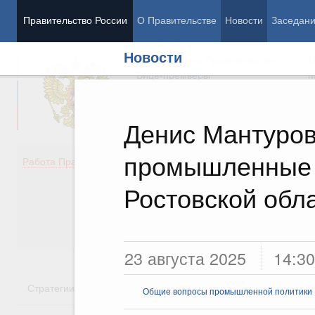
Правительство России
О Правительстве
Новости
Заседан
Новости
Председатель Правительства
М
Вице-премьеры
М
Денис Мантуров
промышленные 
Демография
Занято
Работа Правительства
Здоровье
Технол
Образование
Эконом
Ростовской обл
Культура
Финан
Общество
Социал
Государство
23 августа 2025
14:30
Стратегии
Государственные программы
Национальн
Общие вопросы промышленной политики