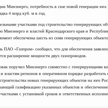
и Минэнерго, потребность в газе новой генерации юга
вцов и руководитель Росмолодёжи Григорий
31
дка 4 млрд куб. м в год.
ов проекта «Кольцо открытий»
ельными участками под строительство генерирующих об
С помощь
юз. Интеграция на пространстве СНГ
осуществ
ю Минэнерго и властей Краснодарского края и Республи
тельственного совета в узком составе
Для поиск
момент обеспечены шесть из семи генерирующих объекто
сервисо
рубежными странами (кроме СНГ) на двусторонней основе
 встречу с Министром промышленности,
ь ПАО «Газпром» сообщил, что для обеспечения заявлен
Выбра
рана Мохаммадом Атабаком
ется расширение мощности двух газопроводов.
пери
Архи
овак поручил Минэнерго совместно с генерирующими к
0 маршрутов научно-популярного туризма в
и властям регионов в оперативном порядке разработать
ятилетия науки и технологий
строительства новых генерирующих объектов на юге Рос
 отношения со странами СНГ на двусторонней основе
Подпи
вающий газификацию указанных объектов и обеспечение
 работе VIII Российско-Киргизского
частками с установкой сроков и ответственных исполни
сийско-Киргизской межрегиональной
Ежеднев
Email