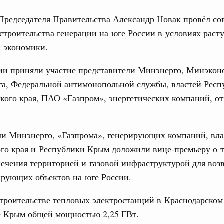
Председателя Правительства Александр Новак провёл с
строительства генерации на юге России в условиях рас
й экономики.
ии приняли участие представители Минэнерго, Минэкон
Кален
а, Федеральной антимонопольной службы, властей Рес
августа, четверг
кого края, ПАО «Газпром», энергетических компаний, о
политики
ПН
е Правительственной комиссии по
ли Минэнерго, «Газпрома», генерирующих компаний, вла
тельства
ого края и Республики Крым доложили вице-премьеру о 
3
иальных объектов федерального значения
печения территорией и газовой инфраструктурой для воз
о заказчика»
ирующих объектов на юге России.
10
труктура для жизни»
строительстве тепловых электростанций в Краснодарском
17
орожных участков, ведущих к спортивным
о нацпроекту «Инфраструктура для жизни»
е Крым общей мощностью 2,25 ГВт.
24