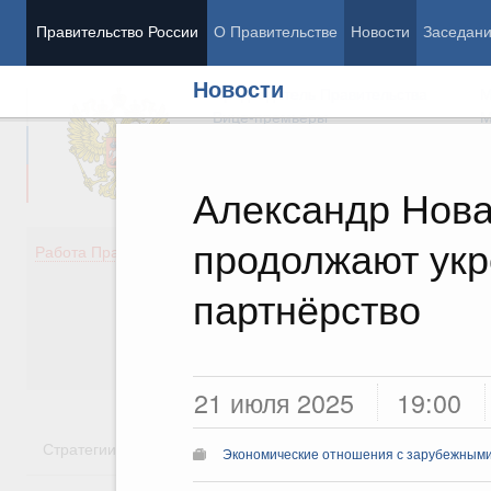
Правительство России
О Правительстве
Новости
Заседан
Новости
Председатель Правительства
М
Вице-премьеры
М
Александр Нова
продолжают укр
Демография
Занято
Работа Правительства
Здоровье
Технол
Образование
Эконом
партнёрство
Культура
Финан
Общество
Социал
Государство
21 июля 2025
19:00
Стратегии
Государственные программы
Национальн
Экономические отношения с зарубежными 