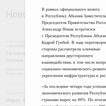
В рамках официального визита
Новости
в Республику Абхазия Заместител
Председателя Правительства Росс
Александр Новак встретился
с Президентом Республики Абхази
Бадрой Гунбой. В ходе переговоро
1 час назад
,
Социальные инновации. Некоммерческие орган
и волонтёрство. Благотворительность
стороны рассмотрели ключевые
Татьяна Голикова поздравила волонтёров
направления двустороннего
летием
взаимодействия, в том числе вопр
социально-экономического развити
Заместитель Председателя Правительства Татьяна Голикова поздра
Всероссийского общественного движения «Волонтёры-медики» с 10
укрепления инфраструктуры и рас
Вчера
«За последние четыре года успеш
экономического развития Республ
7 августа 2026
,
Экономика городов. Городская среда
странами вырос на 60%. По итогам
Марат Хуснуллин провёл заседание ком
товарооборота составил около 30%