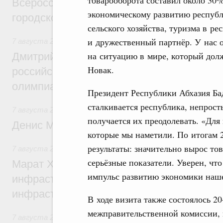
Всероссийского конкурса лучших проект
экономическому развитию респуб
городской среды
сельского хозяйства, туризма в ре
и дружественный партнёр. У нас 
7 августа 2026
,
Отрасль информационных технологий
на ситуацию в мире, который дол
Дмитрий Чернышенко и Сергей Кравцов 
Новак.
российскую сборную с победой на Межд
олимпиаде по искусственному интеллект
Президент Республики Абхазия Бад
сталкивается республика, непрос
7 августа 2026
,
Общие вопросы промышленной политики
получается их преодолевать. «Для
Денис Мантуров посетил Ярославскую о
которые мы наметили. По итогам 
результаты: значительно вырос то
7 августа 2026
,
Бюджеты субъектов Федерации. Межбюд
серьёзные показатели. Уверен, чт
Марат Хуснуллин: 15 объектов спортивн
импульс развитию экономики наше
инфраструктуры построили и обновили б
инфраструктурным кредитам
В ходе визита также состоялось 20
межправительственной комиссии, 
7 августа 2026
,
Развитие сельских территорий