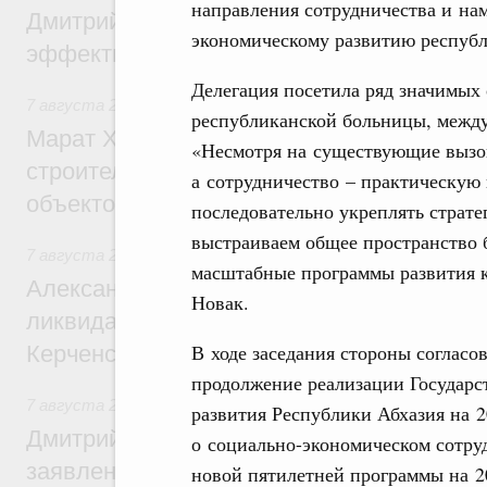
направления сотрудничества и на
Дмитрий Патрушев: Синхронизация госп
экономическому развитию республ
эффективность поддержки сельских тер
Делегация посетила ряд значимых
7 августа 2026
,
Экономика городов. Городская среда
республиканской больницы, межд
Марат Хуснуллин: «Единый заказчик» з
«Несмотря на существующие вызов
строительство и реконструкцию более 3
а сотрудничество – практическую
объектов
последовательно укреплять страте
выстраиваем общее пространство 
7 августа 2026
,
Чрезвычайные ситуации и ликвидация их 
масштабные программы развития к
Александр Козлов провёл заседание пра
Новак.
ликвидации последствий чрезвычайной с
В ходе заседания стороны согласо
Керченском проливе
продолжение реализации Государс
7 августа 2026
,
Среднее профессиональное образование
развития Республики Абхазия на 2
Дмитрий Чернышенко: Установлен рекорд
о социально-экономическом сотруд
заявлений от абитуриентов колледжей и
новой пятилетней программы на 2