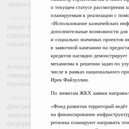
эффективность поддержки сельских тер
о текущем статусе рассмотрения 
планируемым к реализации с пом
7 августа 2026
,
Экономика городов. Городская среда
«Использование казначейских инф
Марат Хуснуллин: «Единый заказчик» з
дополнительные возможности для
строительство и реконструкцию более 3
и социально значимых проектов и
объектов
в заявочной кампании на предост
кредитов наглядно демонстрирует
7 августа 2026
,
Чрезвычайные ситуации и ликвидация их 
механизма в решении задач по ул
Александр Козлов провёл заседание пра
числе в рамках национального про
ликвидации последствий чрезвычайной с
Ирек Файзуллин.
Керченском проливе
По лимитам ЖКХ заявки направил
7 августа 2026
,
Среднее профессиональное образование
«Фонд развития территорий ведёт
Дмитрий Чернышенко: Установлен рекорд
на финансирование инфраструкту
заявлений от абитуриентов колледжей и
регионы планируют направить эт
федпроекта «Профессионалитет»