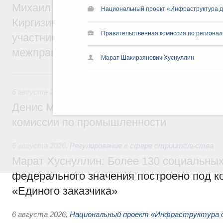
Михаил Мишустин принял участие во вст
Национальный проект «Инфраструктура д
Киргизии Садыра Жапарова с главами де
Правительственная комиссия по региона
участников заседания Евразийского
межправительственного совета
Марат Шакирзянович Хуснуллин
6 августа, четверг
6 августа 2026
,
Общие вопросы промышленной политики
Денис Мантуров провёл заседание Прав
комиссии по промышленности
6 августа 2026
,
Регулирование в сфере строительства
Марат Хуснуллин: Более 130 социальных
федерального значения построено под к
«Единого заказчика»
6 августа 2026
,
Национальный проект «Инфраструктура д