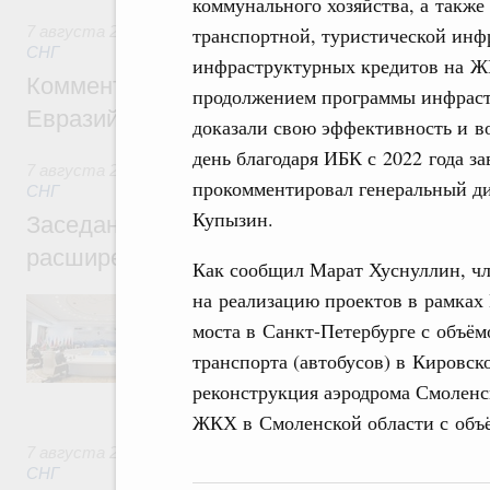
коммунального хозяйства, а также
транспортной, туристической инф
7 августа 2026
,
Евразийский экономический союз. Интегр
СНГ
инфраструктурных кредитов на Ж
Комментарий Алексея Оверчука по итога
продолжением программы инфраст
Евразийского межправительственного со
доказали свою эффективность и в
день благодаря ИБК с 2022 года з
7 августа 2026
,
Евразийский экономический союз. Интегр
прокомментировал генеральный д
СНГ
Купызин.
Заседание Евразийского межправительст
расширенном составе
Как сообщил Марат Хуснуллин, чл
на реализацию проектов в рамках
В повестке заседания актуальные задачи 
числе совершенствование кооперации в о
моста в Санкт-Петербурге с объё
регулирования и администрирования, разв
транспорта (автобусов) в Кировск
обеспечение продовольственной безопасн
железнодорожных перевозок, формирован
реконструкция аэродрома Смолен
рынка.
ЖКХ в Смоленской области с объ
7 августа 2026
,
Евразийский экономический союз. Интегр
СНГ