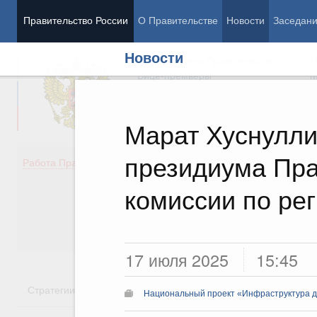
Правительство России
О Правительстве
Новости
Заседан
Новости
Председатель Правительства
М
Вице-премьеры
М
Марат Хуснулли
президиума Пра
Демография
Занято
Работа Правительства
Здоровье
Технол
Образование
Эконом
комиссии по ре
Культура
Финан
Общество
Социал
Государство
17 июля 2025
15:45
Стратегии
Государственные программы
Национальн
Национальный проект «Инфраструктура д