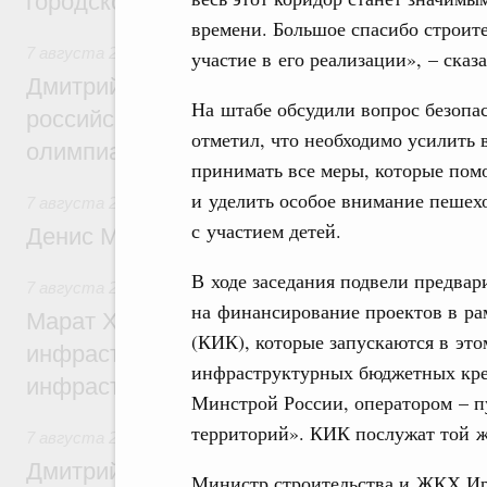
городской среды
времени. Большое спасибо строите
7 августа 2026
,
Отрасль информационных технологий
участие в его реализации», – ска
Дмитрий Чернышенко и Сергей Кравцов 
На штабе обсудили вопрос безопа
российскую сборную с победой на Межд
отметил, что необходимо усилить
олимпиаде по искусственному интеллект
принимать все меры, которые пом
и уделить особое внимание пеше
7 августа 2026
,
Общие вопросы промышленной политики
с участием детей.
Денис Мантуров посетил Ярославскую о
В ходе заседания подвели предва
7 августа 2026
,
Бюджеты субъектов Федерации. Межбюд
на финансирование проектов в ра
Марат Хуснуллин: 15 объектов спортивн
(КИК), которые запускаются в это
инфраструктуры построили и обновили б
инфраструктурных бюджетных кре
инфраструктурным кредитам
Минстрой России, оператором – п
территорий». КИК послужат той ж
7 августа 2026
,
Развитие сельских территорий
Дмитрий Патрушев: Синхронизация госп
Министр строительства и ЖКХ Ире