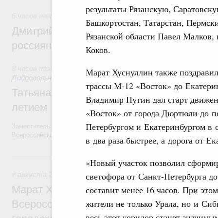
результаты Рязанскую, Саратовску
6 часов назад
,
Спорт высших достижений и массовый спо
Башкортостан, Татарстан, Пермск
Дмитрий Чернышенко и Михаил Дегтярёв
Рязанской области Павел Малков,
россиян с Днём физкультурника
Коков.
8 часов назад
,
Социальные инновации. Некоммерческие орга
Марат Хуснуллин также поздравил
Добровольчество и волонтёрство. Благотворительност
трассы М-12 «Восток» до Екатерин
Татьяна Голикова поздравила волонтёров
Владимир Путин дал старт движен
летием
«Восток» от города Дюртюли до п
Петербургом и Екатеринбургом в с
Заместитель Председателя Правительства Татьяна Голикова поздра
Всероссийского общественного движения «Волонтёры-медики» с 10
в два раза быстрее, а дорога от Е
Вчера
«Новый участок позволил сформир
светофора от Санкт-Петербурга д
7 августа 2026
,
Экономика городов. Городская среда
Марат Хуснуллин провёл заседание ком
составит менее 16 часов. При это
жители не только Урала, но и Си
Всероссийского конкурса лучших проект
весь этот коридор станет значим