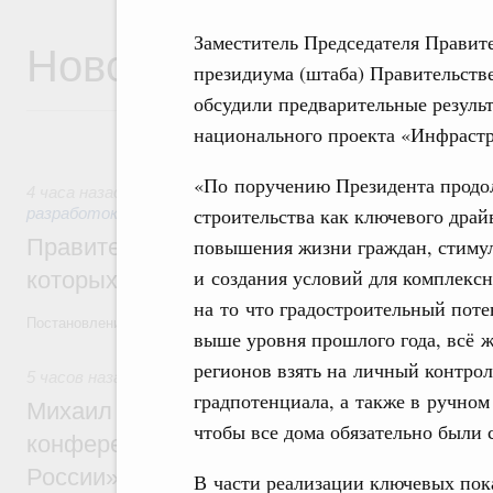
Заместитель Председателя Правит
Новости
президиума (штаба) Правительств
обсудили предварительные резуль
национального проекта «Инфрастр
«По поручению Президента продо
4 часа назад
,
Государственная политика в сфере научных 
строительства как ключевого драй
разработок
повышения жизни граждан, стиму
Правительство расширило перечень пре
и создания условий для комплекс
которых освобождаются от НДФЛ
на то что градостроительный потен
Постановление от 5 августа 2026 года №978
выше уровня прошлого года, всё 
регионов взять на личный контро
5 часов назад
,
Отрасль информационных технологий
градпотенциала, а также в ручно
Михаил Мишустин дал поручения по итог
чтобы все дома обязательно были 
конференции «Цифровая индустрия пр
России»
В части реализации ключевых пок