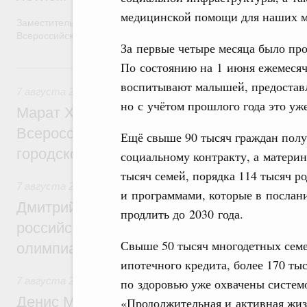
медицинской помощи для наших м
Заместитель Председателя Правительства Татьяна Голикова п
Всероссийского общественного движения «Волонтёры-медики»
За первые четыре месяца было пр
По состоянию на 1 июня ежемесяч
7 августа, пятница
воспитывают малышей, предоставл
7 августа 2026
,
Экономика городов. Городская среда
но с учётом прошлого года это уж
Марат Хуснуллин провёл заседание ком
Всероссийского конкурса лучших проект
Ещё свыше 90 тысяч граждан полу
городской среды
социальному контракту, а матери
тысяч семей, порядка 114 тысяч р
7 августа 2026
,
Отрасль информационных технологий
и программами, которые в посла
Дмитрий Чернышенко и Сергей Кравцов 
продлить до 2030 года.
российскую сборную с победой на Межд
Свыше 50 тысяч многодетных семе
олимпиаде по искусственному интеллект
ипотечного кредита, более 170 ты
7 августа 2026
,
Общие вопросы промышленной политики
по здоровью уже охвачены системо
Денис Мантуров посетил Ярославскую о
«Продолжительная и активная жиз