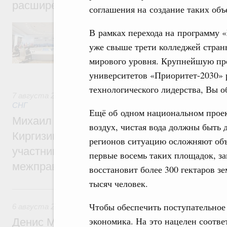
расширенном составе
соглашения на создание таких объ
В повестке заседания актуальные задачи 
В рамках перехода на программу 
числе совершенствование кооперации в о
регулирования и администрирования, разв
уже свыше трети колледжей стран
обеспечение продовольственной безопасн
мирового уровня. Крупнейшую пр
железнодорожных перевозок, формирован
рынка.
университетов «Приоритет-2030» 
технологического лидерства, Вы о
7 августа 2026
,
Евразийский экономический союз. Интегр
СНГ
Ещё об одном национальном проек
Михаил Мишустин принял участие во вст
воздух, чистая вода должны быть
Киргизии Садыра Жапарова с главами де
регионов ситуацию осложняют объ
участников заседания Евразийского
первые восемь таких площадок, з
межправительственного совета
восстановит более 300 гектаров з
тысяч человек.
6 августа, четверг
Чтобы обеспечить поступательное
6 августа 2026
,
Общие вопросы промышленной политики
экономика. На это нацелен соотв
Денис Мантуров провёл заседание Прав