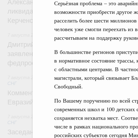
Александр Козлов провёл заседание пра
Серьёзная проблема – это аварий
ликвидации последствий чрезвычайной с
возможности приобрести другое ж
расселить более шести миллионов 
Керченском проливе
человек уже смогли переехать из в
7 августа 2026
,
Среднее профессиональное образование
рассчитываем на поддержку руково
Дмитрий Чернышенко: Установлен рекорд
В большинстве регионов приступи
заявлений от абитуриентов колледжей и
в нормативное состояние трассы,
федпроекта «Профессионалитет»
с областными центрами. В частнос
магистрали, который связывает Б
7 августа 2026
,
Евразийский экономический союз. Интегр
СНГ
Свободный.
Комментарий Алексея Оверчука по итога
По Вашему поручению по всей стр
Евразийского межправительственного со
современных школ и 100 детских с
сохраняется нехватка мест. Соот
7 августа 2026
,
Евразийский экономический союз. Интегр
СНГ
числе в рамках национального пр
Заседание Евразийского межправительст
российских субъектов сегодня Ми