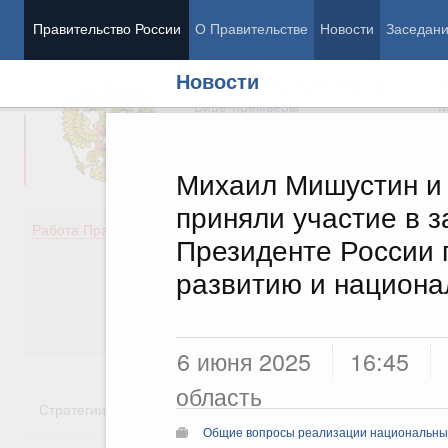
Правительство России
О Правительстве
Новости
Заседан
Новости
Председатель Правительства
М
Вице-премьеры
М
Михаил Мишустин и
приняли участие в 
Демография
Занято
Работа Правительства
Президенте России 
Здоровье
Технол
Образование
Эконом
развитию и национ
Культура
Финан
Общество
Социал
Государство
6 июня 2025
16:45
область
Стратегии
Государственные программы
Национальн
Общие вопросы реализации национальны