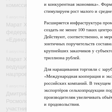
и конкурентная экономика». Форм
комиссии по промышленности
стимулируем рост малого и средне
6 августа 2026
,
Регулирование в сфере строительства
Расширяется инфраструктура пром
Марат Хуснуллин: Более 130 социальных
создать не менее 100 таких центро
федерального значения построено под к
Действуют, соответственно, и мер
«Единого заказчика»
зонтичных поручительств состави
крупнейших заказчиков у субъект
6 августа 2026
,
Национальный проект «Инфраструктура д
триллиона рублей.
Марат Хуснуллин: Порядка 200 дорожных
ведущих к спортивным объектам, обновят
Для наращивания торговли с зару
нацпроекту «Инфраструктура для жизни
«Международная кооперация и экс
российских компаний. В текущем 
6 августа 2026
,
Молодёжная политика
экспортёров сельхозпродукции пор
Дмитрий Чернышенко, Сергей Кравцов и
производителям увеличивать объё
Росмолодёжи Григорий Гуров поприветс
и продовольствия.
участников проекта «Кольцо открытий»