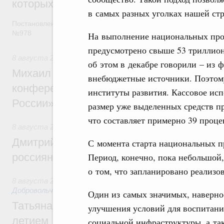
которых освобождаются от НДФЛ
в самых разных уголках нашей ст
Постановление от 5 августа 2026 года
№978
На выполнение национальных про
предусмотрено свыше 53 триллион
8 августа 2026
,
Отрасль информационных технологий
об этом в декабре говорили – из 
Михаил Мишустин дал поручения по итог
внебюджетные источники. Поэтому
конференции «Цифровая индустрия пр
институты развития. Кассовое ис
России»
размер уже выделенных средств п
что составляет примерно 39 проце
8 августа 2026
,
Спорт высших достижений и массовый сп
Дмитрий Чернышенко и Михаил Дегтярёв
С момента старта национальных п
Период, конечно, пока небольшой,
россиян с Днём физкультурника
о том, что запланировано реализо
8 августа 2026
,
Социальные инновации. Некоммерческие ор
Добровольчество и волонтёрство. Благотворительност
Один из самых значимых, наверное
Татьяна Голикова поздравила волонтёров
улучшения условий для воспитания
летием
социальной инфраструктуры, а та