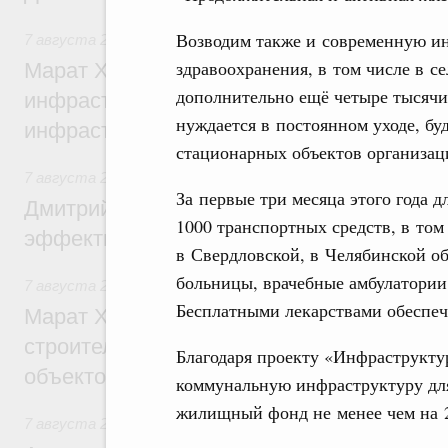
Возводим также и современную ин
7 августа 2026
,
Бюджеты субъектов Федерации. Межбюд
здравоохранения, в том числе в с
Марат Хуснуллин: 15 объектов спортивн
дополнительно ещё четыре тысячи
инфраструктуры построили и обновили б
нуждается в постоянном уходе, бу
инфраструктурным кредитам
стационарных объектов организац
7 августа 2026
,
Развитие сельских территорий
За первые три месяца этого года 
Дмитрий Патрушев: Синхронизация госп
1000 транспортных средств, в то
эффективность поддержки сельских тер
в Свердловской, в Челябинской о
больницы, врачебные амбулатори
7 августа 2026
,
Экономика городов. Городская среда
Бесплатными лекарствами обеспеч
Марат Хуснуллин: «Единый заказчик» з
строительство и реконструкцию более 3
Благодаря проекту «Инфраструкту
объектов
коммунальную инфраструктуру для
жилищный фонд не менее чем на 
7 августа 2026
,
Чрезвычайные ситуации и ликвидация их 