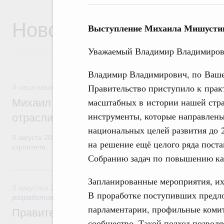
Новости
Выступление Михаила Мишустин
Уважаемый Владимир Владимирови
Владимир Владимирович, по Вашем
Правительство приступило к практ
4 часа назад
,
Регулирование в сфере строительства
масштабных в истории нашей стр
Михаил Мишустин поздравил работников
инструменты, которые направлен
отрасли с профессиональным празднико
национальных целей развития до 2
9 августа 2026 года отмечается профессиональный праздник –
на решение ещё целого ряда пос
строителя.
Собранию задач по повышению ка
Вчера
Запланированные мероприятия, их
8 августа 2026
,
Государственная политика в сфере научны
В проработке поступивших предло
разработок
парламентарии, профильные комит
Правительство расширило перечень пре
сообщество. Такой подход позвол