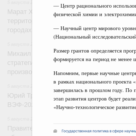
5 августа 2026
,
Жилищная политика, рынок жилья
— Центр рационального использов
Марат Хуснуллин: Первые проекты компл
физической химии и электрохими
территорий в Донбассе и Новороссии бу
— Научный центр мирового уровн
городах ДНР
(Национальный исследовательский
5 августа 2026
,
Вопросы производительности труда и по
Размер грантов определяется прог
Михаил Мишустин дал поручения по ито
формируется на период не менее ш
стратегической сессии, посвящённой п
производительности труда
Напомним, первые научные центры
в рамках национального проекта «
5 августа 2026
,
Общие вопросы развития ДФО
завершилась в прошлом году. По
Юрий Трутнев: Опубликована программа
этап развития центров будет реал
ВЭФ-2026
«Научно-технологическое развити
5 августа 2026
,
Национальный проект «Экологическое бла
Правительство увеличило объём финанс
Государственная политика в сфере научн