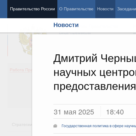
Правительство России
О Правительстве
Новости
Заседан
Новости
Председатель Правительства
М
Вице-премьеры
М
Дмитрий Черны
научных центро
Демография
Занято
Работа Правительства
Здоровье
Технол
Образование
Эконом
предоставления
Культура
Финан
Общество
Социал
Государство
31 мая 2025
18:40
Стратегии
Государственные программы
Национальн
Государственная политика в сфере научн