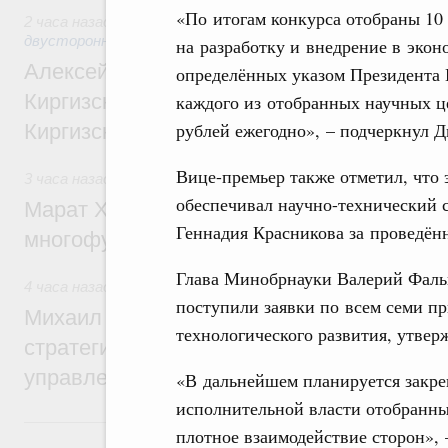
«По итогам конкурса отобраны 10
2 часа назад
,
Экономические и гуманитарные отношения с
двусторонней основе
на разработку и внедрение в эко
Алексей Оверчук принял участие в работе
определённых указом Президента 
Киргизского экономического форума и XII
каждого из отобранных научных ц
рублей ежегодно», – подчеркнул 
Киргизской межрегиональной конференц
Вице-премьер также отметил, что 
3 часа назад
,
Дорожное хозяйство
обеспечивал научно-технический с
Марат Хуснуллин: На двух скоростных т
Геннадия Красникова за проведён
многофункциональные зоны дорожного с
Глава Минобрнауки Валерий Фальк
4 часа назад
,
Технологическое развитие. Инновации
поступили заявки по всем семи п
Михаил Мишустин дал поручения по ито
технологического развития, утвер
стратегической сессии о совершенствов
управления научно-технологическим раз
«В дальнейшем планируется закре
исполнительной власти отобранны
Вчера
плотное взаимодействие сторон», 