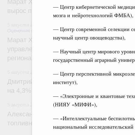
Марат Хуснуллин: Ввод нежилых зданий 
— Центр кибернетической медици
вырос почти на треть
мозга и нейротехнологий ФМБА),
5 августа 2026
,
Земельные отношения. Кадастровая сист
— Центр современной селекции с
Оценочная деятельность
научный центр овощеводства),
Марат Хуснуллин: По решению правкоми
управление «ДОМ.РФ» перейдёт более 16
— Научный центр мирового уровн
регионах
государственный аграрный универ
5 августа 2026
,
Внутренний и въездной туризм
— Центр перспективной микроэле
Дмитрий Чернышенко: Внутренний туриз
институт),
на 4,3%, въездной – на 20,1%
— «Электронные и квантовые техн
(НИЯУ «МИФИ»),
5 августа 2026
,
Оборот бензина и дизельного топлива
Александр Новак провёл совещание по с
— «Интеллектуальные беспилотны
топливном рынке
национальный исследовательский 