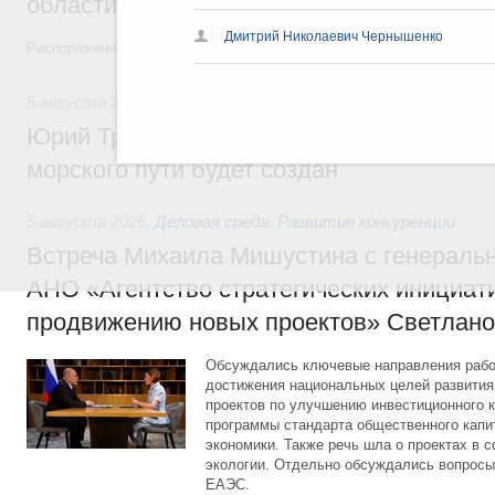
области в рамках федерального проекта
Дмитрий Николаевич Чернышенко
Распоряжение от 3 августа 2026 года №2067-р
5 августа 2026
,
Арктическая деятельность
Юрий Трутнев: Дноуглубительный флот 
морского пути будет создан
5 августа 2026
,
Деловая среда. Развитие конкуренции
Встреча Михаила Мишустина с генераль
АНО «Агентство стратегических инициат
продвижению новых проектов» Светлан
Обсуждались ключевые направления рабо
достижения национальных целей развития,
проектов по улучшению инвестиционного к
программы стандарта общественного капит
экономики. Также речь шла о проектах в 
экологии. Отдельно обсуждались вопросы
ЕАЭС.