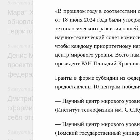
5 августа 2026
,
Жилищно-коммунальное хозяйство
«В прошлом году в соответствии 
Марат Хуснуллин: Более 4,3 тыс. объек
от 18 июня 2024 года были утвер
обновлено в России при участии Фонда 
технологического развития нашей 
территорий
научно-технический совет комисси
чтобы каждому приоритетному нап
5 августа 2026
,
Инструменты развития территорий. ОЭЗ.
центр мирового уровня. Всего нам
Денис Мантуров провёл совещание по р
президент РАН Геннадий Красник
проектов института кураторства в Ураль
федеральном округе
Гранты в форме субсидии из феде
предоставлены 10 центрам-победи
5 августа 2026
,
Молодёжная политика
Дмитрий Чернышенко: Всемирный фести
— Научный центр мирового уровн
сформировал целое сообщество людей, 
(Институт теплофизики им. С.С.К
себя ответственность за будущее
— Научный центр мирового уровн
(Томский государственный универ
5 августа 2026
,
Национальный проект «Инфраструктура д