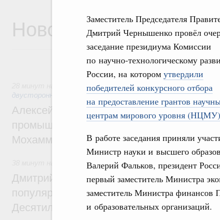
Заместитель Председателя Правит
Новости
Дмитрий Чернышенко провёл оче
заседание президиума Комиссии
по научно-технологическому разв
России, на котором
утвердили
победителей конкурсного отбора
28 минут назад
,
Экономические отношения с зарубежными 
двусторонней основе
на предоставление грантов научн
Алексей Оверчук провёл рабочую встреч
центрам мирового уровня (НЦМУ
промышленности, недропользования и т
В работе заседания приняли участ
Мохаммадом Атабаком
Министр науки и высшего образо
38 минут назад
,
Внутренний и въездной туризм
Валерий Фальков, президент Росс
Дмитрий Чернышенко: Порядка 110 марш
первый заместитель Министра эко
заместитель Министра финансов П
популярного туризма в 35 регионах созд
и образовательных организаций.
Десятилетия науки и технологий