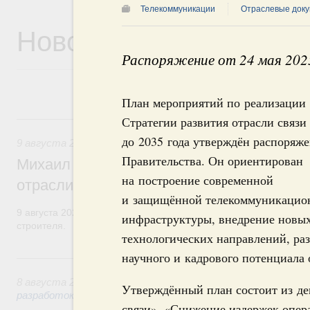
Телекоммуникации
Отраслевые доку
Новости
Распоряжение от 24 мая 202
План мероприятий по реализации
9 августа, воскресенье
Стратегии развития отрасли связи
до 2035 года утверждён распоряж
9 августа 2026
,
Регулирование в сфере строительства
Правительства. Он ориентирован
Михаил Мишустин поздравил работников
на построение современной
отрасли с профессиональным празднико
и защищённой телекоммуникацио
9 августа 2026 года отмечается профессиональный праздник –
инфраструктуры, внедрение новы
строителя.
технологических направлений, ра
научного и кадрового потенциала 
8 августа, суббота
8 августа 2026
,
Государственная политика в сфере научны
Утверждённый план состоит из де
разработок
связи», «Снижение издержек опер