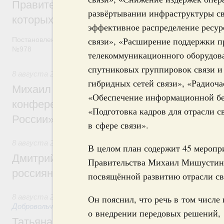
Правительство расширило перечень пре
развёртывании инфраструктуры св
которых освобождаются от НДФЛ
эффективное распределение ресур
связи», «Расширение поддержки п
Постановление от 5 августа 2026 года
№978
телекоммуникационного оборудова
спутниковых группировок связи и
8 августа 2026
,
Отрасль информационных технологий
гибридных сетей связи», «Радиоча
Михаил Мишустин дал поручения по итог
«Обеспечение информационной бе
конференции «Цифровая индустрия пр
«Подготовка кадров для отрасли с
России»
в сфере связи».
8 августа 2026
,
Спорт высших достижений и массовый сп
В целом план содержит 45 меропр
Дмитрий Чернышенко и Михаил Дегтярёв
Правительства Михаил Мишусти
россиян с Днём физкультурника
посвящённой развитию отрасли св
8 августа 2026
,
Социальные инновации. Некоммерческие ор
Он пояснил, что речь в том числе 
Добровольчество и волонтёрство. Благотворительност
о внедрении передовых решений,
Татьяна Голикова поздравила волонтёров