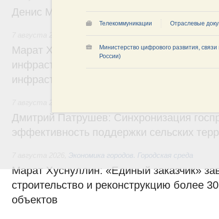
Денис Мантуров посетил Ярославскую о
Телекоммуникации
Отраслевые доку
7 августа 2026
,
Бюджеты субъектов Федерации. Межбюд
Марат Хуснуллин: 15 объектов спортивн
Министерство цифрового развития, связ
России)
инфраструктуры построили и обновили б
инфраструктурным кредитам
7 августа 2026
,
Развитие сельских территорий
Дмитрий Патрушев: Синхронизация госп
эффективность поддержки сельских тер
7 августа 2026
,
Экономика городов. Городская среда
Марат Хуснуллин: «Единый заказчик» з
строительство и реконструкцию более 3
объектов