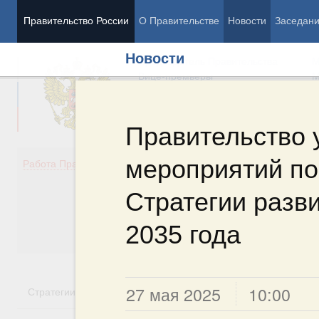
Правительство России
О Правительстве
Новости
Заседан
Новости
Председатель Правительства
М
Вице-премьеры
М
Правительство 
мероприятий по
Демография
Занято
Работа Правительства
Здоровье
Технол
Образование
Эконом
Стратегии разви
Культура
Финан
Общество
Социал
2035 года
Государство
27 мая 2025
10:00
Стратегии
Государственные программы
Национальн