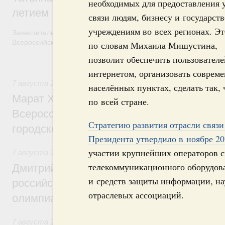
необходимых для предоставления 
летием
связи людям, бизнесу и государст
учреждениям во всех регионах. Эт
Заместитель Председателя Правительства Татьяна Голикова п
Всероссийского общественного движения «Волонтёры-медики»
по словам Михаила Мишустина,
позволит обеспечить пользовател
7 августа, пятница
интернетом, организовать соврем
7 августа 2026
,
Экономика городов. Городская среда
населённых пунктах, сделать так,
Марат Хуснуллин провёл заседание ком
по всей стране.
Всероссийского конкурса лучших проект
Стратегию развития отрасли связи
городской среды
Президента утвердило в ноябре 20
участии крупнейших операторов с
7 августа 2026
,
Отрасль информационных технологий
телекоммуникационного оборудова
Дмитрий Чернышенко и Сергей Кравцов 
и средств защиты информации, на
российскую сборную с победой на Межд
отраслевых ассоциаций.
олимпиаде по искусственному интеллект
7 августа 2026
,
Общие вопросы промышленной политики