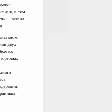
рынке.
ке дня, в том
я», – заявил
Подписаться
а.
кистаном.
нов двух
Ведётся
 торговых
Подписаться
одного
есь
едерации,
транным