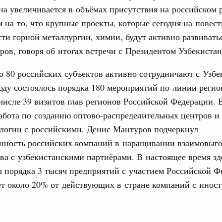
на увеличивается в объёмах присутствия на российском 
тных трассах открылись
 на то, что крупные проекты, которые сегодня на повест
жного сервиса
сти горной металлургии, химии, будут активно развиватьс
овации
ов, говоря об итогах встречи с Президентом Узбекистан
о итогам стратегической сессии о
Email
вления научно-технологическим развитием
о 80 российских субъектов активно сотрудничают с Узбе
ду состоялось порядка 180 мероприятий по линии регио
 августа, среда
 числе 39 визитов глав регионов Российской Федерации. 
тво
абота по созданию оптово-распределительных центров и
 объектов ЖКХ обновлено в России при участии
алогии с российскими. Денис Мантуров подчеркнул
анность российских компаний в наращивании взаимовыг
орий. ОЭЗ. ТОР. Моногорода
ва с узбекистанскими партнёрами. В настоящее время зд
е по реализации проектов института
 порядка 3 тысяч предприятий с участием Российской Ф
льном округе
ет около 20% от действующих в стране компаний с инос
 фестиваль молодёжи сформировал целое
 на себя ответственность за будущее