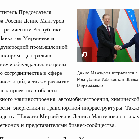
ститель Председателя
ва России Денис Мантуров
 Президентом Республики
Шавкатом Мирзиёевым
Кален
ждународной промышленной
августа, четверг
ннопром. Центральная
трече обсуждались вопросы
политики
ПН
Денис Мантуров встр
е Правительственной комиссии по
о сотрудничества в сфере
Денис Мантуров встретился с
Президентом Респуб
Республики Узбекистан Шавка
нвестиций, а также развитие
Узбекистан Шавкато
Мирзиёевым
ных проектов в области
Мирзиёевым
тельства
3
жного машиностроения, автомобилестроения, химическо
иальных объектов федерального значения
28 апреля 2025
о заказчика»
сти, энергетики и транспортной инфраструктуры. Также
10
зидента Шавката Мирзиёева и Дениса Мантурова с глава
труктура для жизни»
егионов и представителями бизнес-сообщества.
17
орожных участков, ведущих к спортивным
о нацпроекту «Инфраструктура для жизни»
 Президентом республики Денис Мантуров также посети
24