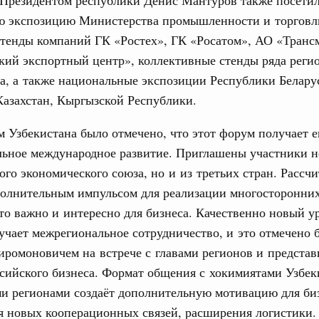
ю экспозицию Министерства промышленности и торговл
вцов и руководитель Росмолодёжи Григорий
31
стенды компаний ГК «Ростех», ГК «Росатом», АО «Транс
ов проекта «Кольцо открытий»
кий экспортный центр», коллективные стенды ряда реги
С помощь
юз. Интеграция на пространстве СНГ
а, а также национальные экспозиции Республики Белару
осуществ
тельственного совета в узком составе
азахстан, Кыргызской Республики.
Для поиск
сервисо
рубежными странами (кроме СНГ) на двусторонней основе
 Узбекистана было отмечено, что этот форум получает 
 встречу с Министром промышленности,
Выбра
льное международное развитие. Приглашены участники н
рана Мохаммадом Атабаком
пери
ого экономического союза, но и из третьих стран. Рассч
полнительным импульсом для реализации многосторонних
Архи
0 маршрутов научно-популярного туризма в
то важно и интересно для бизнеса. Качественно новый у
ятилетия науки и технологий
учает межрегиональное сотрудничество, и это отмечено 
 отношения со странами СНГ на двусторонней основе
ромоновичем на встрече с главами регионов и представ
Подпи
 работе VIII Российско-Киргизского
сийского бизнеса. Формат общения с хокимиятами Узбек
сийско-Киргизской межрегиональной
Ежеднев
и регионами создаёт дополнительную мотивацию для биз
я новых кооперационных связей, расширения логистики.
Email