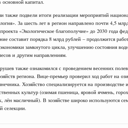
 основной капитал.
жного сервиса
чи также подвели итоги реализации мероприятий национ
овации
логия». За шесть лет в регион направлено почти 4,5 млр
о итогам стратегической сессии о
проекта «Экологическое благополучие» до 2030 года фе
вления научно-технологическим развитием
Email
ие составит порядка 8 млрд рублей – продолжится рабо
Вчера
экономики замкнутого цикла, улучшению состояния вод
тво
есов и другим направлениям.
 объектов ЖКХ обновлено в России при участии
рушев также ознакомился с проведением весенних полев
озяйств региона. Вице-премьер проверил ход работ на оз
орий. ОЭЗ. ТОР. Моногорода
е по реализации проектов института
лнечника. Хозяйство специализируется на производстве 
льном округе
ственных культур (озимая пшеница, яровой ячмень, горох
, лён масличный). В хозяйстве широко используются се
й селекции.
 фестиваль молодёжи сформировал целое
 на себя ответственность за будущее
труктура для жизни»