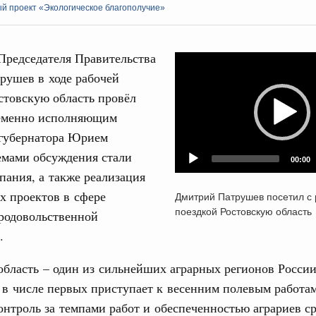
й проект «Экологическое благополучие»
Председателя Правительства
Video
рушев в ходе рабочей
Player
стовскую область провёл
Кален
ременно исполняющим
литики
 губернатора Юрием
е Правительственной комиссии по
ПН
емами обсуждения стали
00:00
пания, а также реализация
льства
х проектов в сфере
Дмитрий Патрушев посетил с
иальных объектов федерального значения
поездкой Ростовскую область
продовольственной
о заказчика»
3
.
уктура для жизни»
10
орожных участков, ведущих к спортивным
область – один из сильнейших аграрных регионов России
о нацпроекту «Инфраструктура для жизни»
17
 в числе первых приступает к весенним полевым работа
онтроль за темпами работ и обеспеченностью аграриев с
24