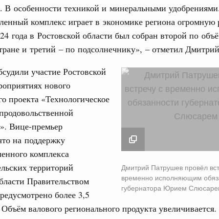
вцов и руководитель Росмолодёжи Григорий
а. В особенности техникой и минеральными удобрениями
ов проекта «Кольцо открытий»
енный комплекс играет в экономике региона огромную 
31
24 года в Ростовской области был собран второй по объ
. Интеграция на пространстве СНГ
тельственного совета в узком составе
тране и третий – по подсолнечнику», – отметил Дмитри
С помощь
осуществ
убежными странами (кроме СНГ) на двусторонней основе
Для поиск
бсудили участие Ростовской
 встречу с Министром промышленности,
сервисо
роприятиях нового
рана Мохаммадом Атабаком
о проекта «Технологическое
Выбра
 продовольственной
пери
0 маршрутов научно-популярного туризма в
». Вице-премьер
Архи
ятилетия науки и технологий
что на поддержку
енного комплекса
отношения со странами СНГ на двусторонней основе
Дмитрий Патрушев п
 работе VIII Российско-Киргизского
ельских территорий
Дмитрий Патрушев провёл вст
Подпи
встречу с временно
сийско-Киргизской межрегиональной
временно исполняющим обяз
бласти Правительством
исполняющим обяза
губернатора Юрием Слюсаре
предусмотрено более 3,5
губернатора Юрием
Ежеднев
 Объём валового регионального продукта увеличивается.
11 апреля 2025
Email
тных трассах открылись