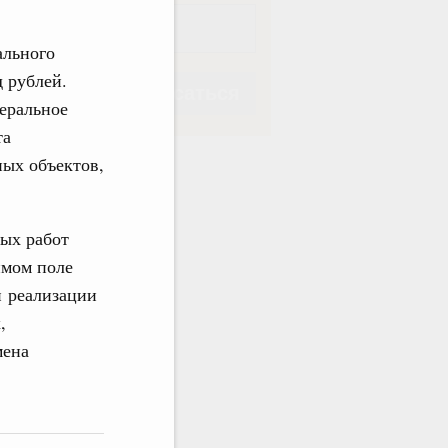
ального
д рублей.
Подписаться
деральное
та
ных объектов,
Подписаться
ых работ
имом поле
и реализации
,
мена