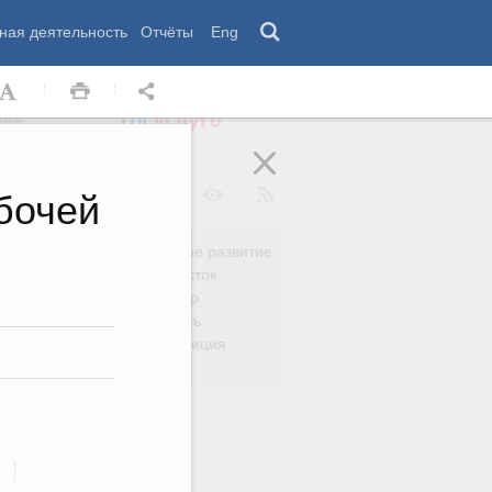
ная деятельность
Отчёты
Eng
 комиссии
Обращения
нам
бочей
Региональное развитие
да
Дальний Восток
вязь
Россия и мир
Безопасность
сть
Право и юстиция
яйство