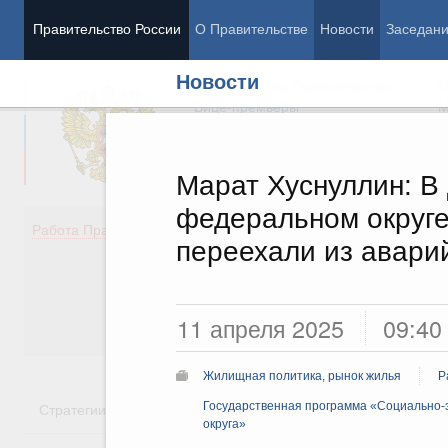
Правительство России
О Правительстве
Новости
Заседан
Новости
Председатель Правительства
М
Вице-премьеры
М
Марат Хуснуллин: В
федеральном округе
Демография
Занято
Работа Правительства
переехали из авари
Здоровье
Технол
Образование
Эконом
Культура
Финан
Общество
Социал
11 апреля 2025
09:40
Государство
Жилищная политика, рынок жилья
Р
Стратегии
Государственные программы
Государственная программа «Социально-
Национальн
округа»