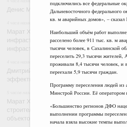
4 часа назад
,
Общие вопросы промышленной политики
подключились все федеральные окр
Денис Мантуров посетил Ярославскую о
Дальневосточного федерального ок
кв. м аварийных домов», – сказал
4 часа назад
,
Бюджеты субъектов Федерации. Межбюдже
Марат Хуснуллин: 15 объектов спортивн
Наибольший объём работ выполнен
расселено более 911 тыс. кв. м ав
инфраструктуры построили и обновили б
тысячи человек, в Сахалинской обл
инфраструктурным кредитам
переселить 29,3 тысячи жителей, А
4 часа назад
,
Развитие сельских территорий
проживали 8,4 тысячи человек, и 
Дмитрий Патрушев: Синхронизация госп
переехали 5,9 тысячи граждан.
эффективность поддержки сельских тер
Программу переселения людей из
Минстрой России. Её оператором 
5 часов назад
,
Экономика городов. Городская среда
Марат Хуснуллин: «Единый заказчик» з
«Большинство регионов ДФО наце
строительство и реконструкцию более 3
выполнении программы переселени
объектов
начала взяла высокие темпы выпо