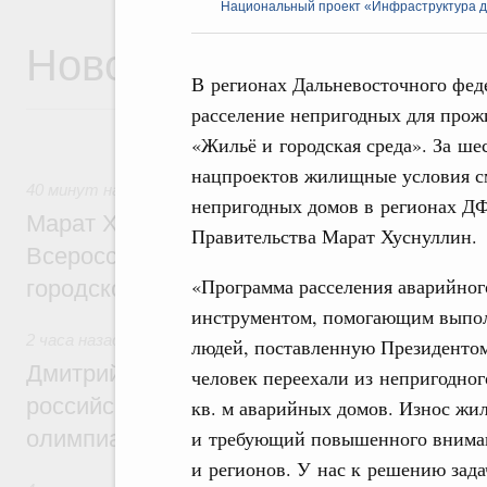
Национальный проект «Инфраструктура д
Новости
В регионах Дальневосточного фед
расселение непригодных для прож
«Жильё и городская среда». За ше
нацпроектов жилищные условия см
40 минут назад
,
Экономика городов. Городская среда
непригодных домов в регионах ДФ
Марат Хуснуллин провёл заседание ком
Правительства Марат Хуснуллин.
Всероссийского конкурса лучших проект
«Программа расселения аварийно
городской среды
инструментом, помогающим выпол
2 часа назад
,
Отрасль информационных технологий
людей, поставленную Президентом.
Дмитрий Чернышенко и Сергей Кравцов 
человек переехали из непригодног
российскую сборную с победой на Межд
кв. м аварийных домов. Износ жи
и требующий повышенного внимани
олимпиаде по искусственному интеллект
и регионов. У нас к решению за