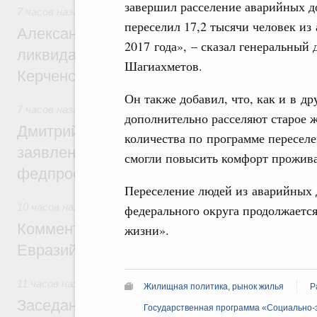
завершил расселение аварийных до
7 часов назад
,
Чрезвычайные ситуации и ликвидация их по
переселил 17,2 тысячи человек и
Александр Козлов провёл заседание пра
2017 года», – сказал генеральный
ликвидации последствий чрезвычайной с
Шагиахметов.
Керченском проливе
Он также добавил, что, как и в д
7 часов назад
,
Среднее профессиональное образование
дополнительно расселяют старое 
Дмитрий Чернышенко: Установлен рекорд
количества по программе пересел
заявлений от абитуриентов колледжей и
смогли повысить комфорт прожива
федпроекта «Профессионалитет»
Переселение людей из аварийных 
10 часов назад
,
Евразийский экономический союз. Интегра
федерального округа продолжаетс
Комментарий Алексея Оверчука по итога
жизни».
Евразийского межправительственного со
11 часов назад
,
Евразийский экономический союз. Интегра
Жилищная политика, рынок жилья
Р
Заседание Евразийского межправительст
Государственная программа «Социально-